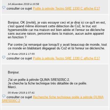
14 décembre 2018 à 10:58
consulter ce sujet
Poêle à pétrole Tectro SRE 1330 C affiche E17
Bonjour, OK (invité), je vais essayer ceci et je dirai ici ce qu'il en est,
c'est quand même étonnant cette détection de Co2, le truc est
hypersensible car ma maison est bien aérée et l'erreur se déclenche
sans aucune raison, personne dans la maison, aucun autre appareil
en fonction ?
Par contre j'ai remarqué que lorsqu'il y avait beaucoup de monde, tout
ce monde en blablatant dégageait du Co2 et là l'erreur se déclenche.
12 février 2018 à 17:55
consulter ce sujet
Poêle à pétrole Tectro SRE 1330 C affiche E17
Bonjour.
J'ai un poêle à pétrole QLIMA SRE5035C-2.
Je cherche la fiche technique très détaillée de ce poêle.
Merci.
05 février 2018 à 07:41
consulter ce sujet
Recherche fiche technique poêle à pétrole QLIMA
SRE5035C-2