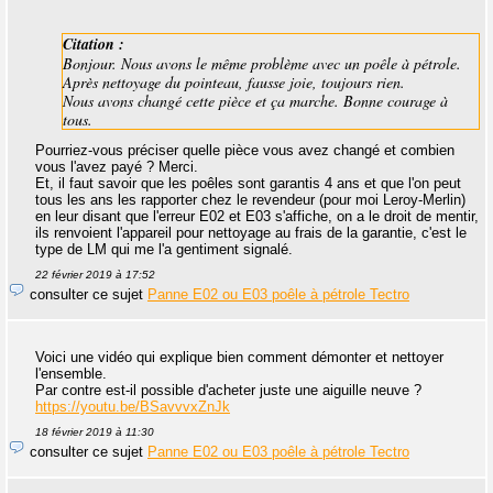
Citation :
Bonjour. Nous avons le même problème avec un poêle à pétrole.
Après nettoyage du pointeau, fausse joie, toujours rien.
Nous avons changé cette pièce et ça marche. Bonne courage à
tous.
Pourriez-vous préciser quelle pièce vous avez changé et combien
vous l'avez payé ? Merci.
Et, il faut savoir que les poêles sont garantis 4 ans et que l'on peut
tous les ans les rapporter chez le revendeur (pour moi Leroy-Merlin)
en leur disant que l'erreur E02 et E03 s'affiche, on a le droit de mentir,
ils renvoient l'appareil pour nettoyage au frais de la garantie, c'est le
type de LM qui me l'a gentiment signalé.
22 février 2019 à 17:52
consulter ce sujet
Panne E02 ou E03 poêle à pétrole Tectro
Voici une vidéo qui explique bien comment démonter et nettoyer
l'ensemble.
Par contre est-il possible d'acheter juste une aiguille neuve ?
https://youtu.be/BSavvvxZnJk
18 février 2019 à 11:30
consulter ce sujet
Panne E02 ou E03 poêle à pétrole Tectro