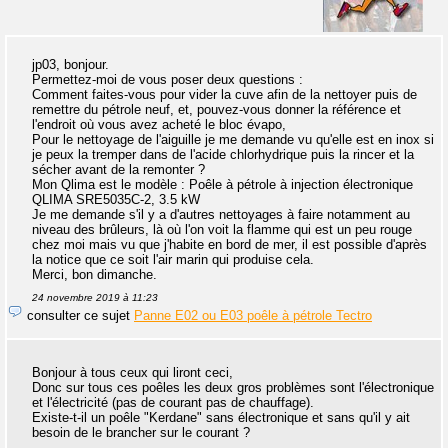
jp03, bonjour.
Permettez-moi de vous poser deux questions :
Comment faites-vous pour vider la cuve afin de la nettoyer puis de
remettre du pétrole neuf, et, pouvez-vous donner la référence et
l'endroit où vous avez acheté le bloc évapo,
Pour le nettoyage de l'aiguille je me demande vu qu'elle est en inox si
je peux la tremper dans de l'acide chlorhydrique puis la rincer et la
sécher avant de la remonter ?
Mon Qlima est le modèle : Poêle à pétrole à injection électronique
QLIMA SRE5035C-2, 3.5 kW
Je me demande s'il y a d'autres nettoyages à faire notamment au
niveau des brûleurs, là où l'on voit la flamme qui est un peu rouge
chez moi mais vu que j'habite en bord de mer, il est possible d'après
la notice que ce soit l'air marin qui produise cela.
Merci, bon dimanche.
24 novembre 2019 à 11:23
consulter ce sujet
Panne E02 ou E03 poêle à pétrole Tectro
Bonjour à tous ceux qui liront ceci,
Donc sur tous ces poêles les deux gros problèmes sont l'électronique
et l'électricité (pas de courant pas de chauffage).
Existe-t-il un poêle "Kerdane" sans électronique et sans qu'il y ait
besoin de le brancher sur le courant ?