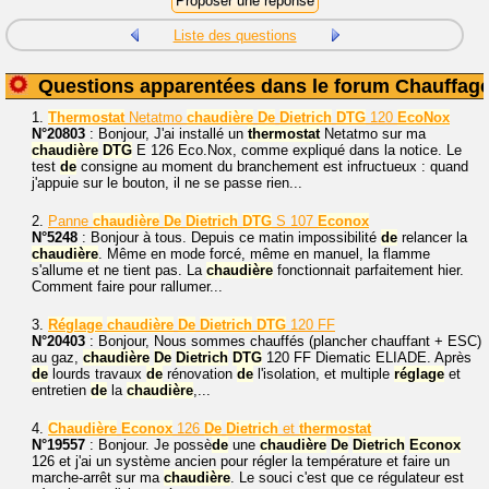
Liste des questions
Questions apparentées dans le forum Chauffag
1.
Thermostat
Netatmo
chaudière
De
Dietrich
DTG
120
EcoNox
N°20803
: Bonjour, J'ai installé un
thermostat
Netatmo sur ma
chaudière
DTG
E 126 Eco.Nox, comme expliqué dans la notice. Le
test
de
consigne au moment du branchement est infructueux : quand
j'appuie sur le bouton, il ne se passe rien...
2.
Panne
chaudière
De
Dietrich
DTG
S 107
Econox
N°5248
: Bonjour à tous. Depuis ce matin impossibilité
de
relancer la
chaudière
. Même en mode forcé, même en manuel, la flamme
s'allume et ne tient pas. La
chaudière
fonctionnait parfaitement hier.
Comment faire pour rallumer...
3.
Réglage
chaudière
De
Dietrich
DTG
120 FF
N°20403
: Bonjour, Nous sommes chauffés (plancher chauffant + ESC)
au gaz,
chaudière
De
Dietrich
DTG
120 FF Diematic ELIADE. Après
de
lourds travaux
de
rénovation
de
l'isolation, et multiple
réglage
et
entretien
de
la
chaudière
,...
4.
Chaudière
Econox
126
De
Dietrich
et
thermostat
N°19557
: Bonjour. Je possè
de
une
chaudière
De
Dietrich
Econox
126 et j'ai un système ancien pour régler la température et faire un
marche-arrêt sur ma
chaudière
. Le souci c'est que ce régulateur est