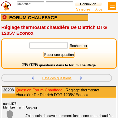
S'inscrire
Aide
FORUM CHAUFFAGE
Réglage thermostat chaudière De Dietrich DTG
1205V Econox
25 025
questions dans le
forum chauffage
Liste des questions
20298
Question Forum Chauffage :
Réglage thermostat
chaudière De Dietrich DTG 1205V Econox
gambit75
Membre inscrit
Bonjour.
J'ai besoin de savoir comment fonctionne cette chaudière