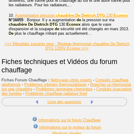
différents, une vanne pour le chauffage au sol et une autre vanne pour
les radiateurs. Pour les radiateurs,...
10.
Augmentation pression
chaudière
De
Dietrich
DTG
130
Econox
N°16055
: Bonjour. Il y a augmentation
de
la pression sur ma
chaudière
De
Dietrich
DTG
130
Econox
alors que le vase
d'expansion et la soupape
de
sécurité ont été changés en mars 2013.
De
plus le chauffage n'étant pas actuellement...
>>> Résultats suivants pour : Réglage thermostat chaudière De Dietrich
DTG 1205V Econox >>>
Fiches techniques et Vidéos du forum
chauffage
Fiches Forum Chauffage :
Nettoyage vitres inserts
-
Conseils chauffage
géothermie
-
Problèmes robinets thermostatiques
-
Brancher un thermostat
sur une chaudière
-
Problèmes ramonage cheminées
-
Conduits évacuation
des fumées
-
Problèmes chauffage radiateur froid
Liste des questions
Informations sur le forum Chauffage
Informations sur le moteur du forum
Mentions légales