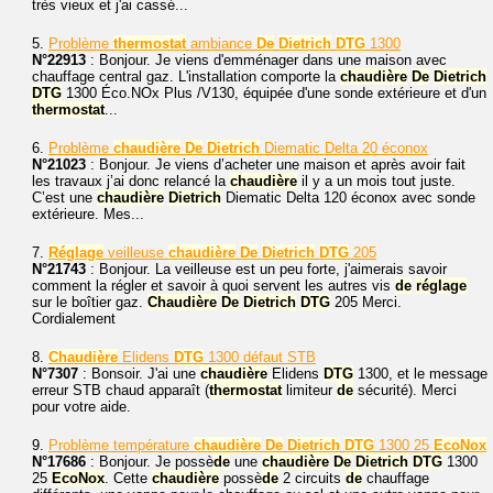
très vieux et j'ai cassé...
5.
Problème
thermostat
ambiance
De
Dietrich
DTG
1300
N°22913
: Bonjour. Je viens d'emménager dans une maison avec
chauffage central gaz. L'installation comporte la
chaudière
De
Dietrich
DTG
1300 Éco.NOx Plus /V130, équipée d'une sonde extérieure et d'un
thermostat
...
6.
Problème
chaudière
De
Dietrich
Diematic Delta 20 éconox
N°21023
: Bonjour. Je viens d’acheter une maison et après avoir fait
les travaux j’ai donc relancé la
chaudière
il y a un mois tout juste.
C’est une
chaudière
Dietrich
Diematic Delta 120 éconox avec sonde
extérieure. Mes...
7.
Réglage
veilleuse
chaudière
De
Dietrich
DTG
205
N°21743
: Bonjour. La veilleuse est un peu forte, j'aimerais savoir
comment la régler et savoir à quoi servent les autres vis
de
réglage
sur le boîtier gaz.
Chaudière
De
Dietrich
DTG
205 Merci.
Cordialement
8.
Chaudière
Elidens
DTG
1300 défaut STB
N°7307
: Bonsoir. J'ai une
chaudière
Elidens
DTG
1300, et le message
erreur STB chaud apparaît (
thermostat
limiteur
de
sécurité). Merci
pour votre aide.
9.
Problème température
chaudière
De
Dietrich
DTG
1300 25
EcoNox
N°17686
: Bonjour. Je possè
de
une
chaudière
De
Dietrich
DTG
1300
25
EcoNox
. Cette
chaudière
possè
de
2 circuits
de
chauffage