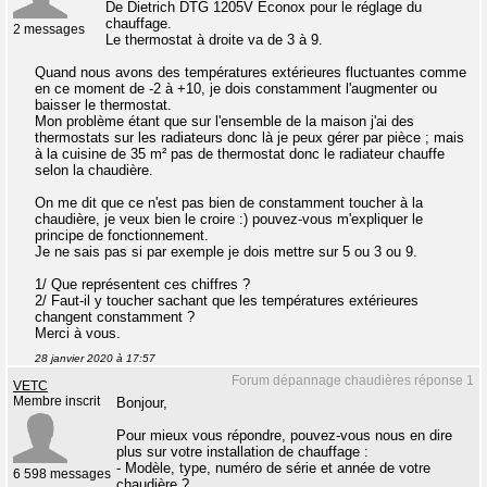
De Dietrich DTG 1205V Econox pour le réglage du
chauffage.
2 messages
Le thermostat à droite va de 3 à 9.
Quand nous avons des températures extérieures fluctuantes comme
en ce moment de -2 à +10, je dois constamment l'augmenter ou
baisser le thermostat.
Mon problème étant que sur l'ensemble de la maison j'ai des
thermostats sur les radiateurs donc là je peux gérer par pièce ; mais
à la cuisine de 35 m² pas de thermostat donc le radiateur chauffe
selon la chaudière.
On me dit que ce n'est pas bien de constamment toucher à la
chaudière, je veux bien le croire :) pouvez-vous m'expliquer le
principe de fonctionnement.
Je ne sais pas si par exemple je dois mettre sur 5 ou 3 ou 9.
1/ Que représentent ces chiffres ?
2/ Faut-il y toucher sachant que les températures extérieures
changent constamment ?
Merci à vous.
28 janvier 2020 à 17:57
Forum dépannage chaudières réponse 1
VETC
Membre inscrit
Bonjour,
Pour mieux vous répondre, pouvez-vous nous en dire
plus sur votre installation de chauffage :
- Modèle, type, numéro de série et année de votre
6 598 messages
chaudière ?