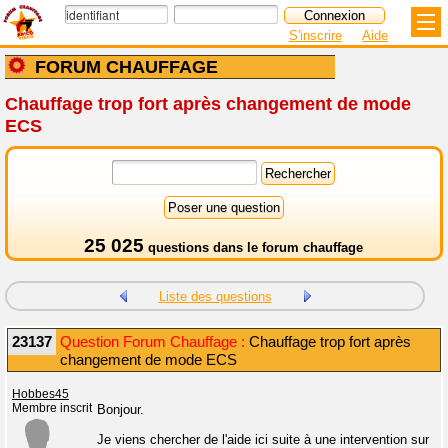
S'inscrire
Aide
FORUM CHAUFFAGE
Chauffage trop fort après changement de mode
ECS
25 025
questions dans le
forum chauffage
Liste des questions
23137
Question Forum Chauffage :
Chauffage trop fort après
changement de mode ECS
Hobbes45
Membre inscrit
Bonjour.
Je viens chercher de l'aide ici suite à une intervention sur