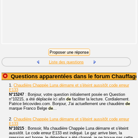
Liste des questions
Questions apparentées dans le forum Chauffag
1.
Chaudière Chappée Luna démarre et s'éteint aussitôt code erreur
E133
N°15247
: Bonjour, votre question initialement posée en Question
n°10215, a été déplacée ici afin
de
faciliter la lecture. Cordialement.
Patrice bricovideo.com. Bonjour, J'ai actuellement une chaudière
de
marque Franco Belge
de
...
2.
Chaudière Chappée Luna démarre et s'éteint aussitôt code erreur
E133
N°10215
: Bonsoir, Ma chaudière Chappée Luna démarre et s'éteint
aussitôt. Le code erreur E133 est indiqué. Le gaz arrive bien, la
pression est bonne, le détendeur a été changé, je ne trouve pas cette