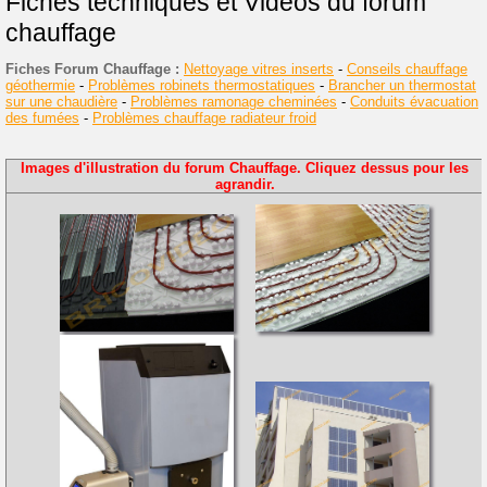
Fiches techniques et Vidéos du forum
chauffage
Fiches Forum Chauffage :
Nettoyage vitres inserts
-
Conseils chauffage
géothermie
-
Problèmes robinets thermostatiques
-
Brancher un thermostat
sur une chaudière
-
Problèmes ramonage cheminées
-
Conduits évacuation
des fumées
-
Problèmes chauffage radiateur froid
Images d'illustration du forum Chauffage. Cliquez dessus pour les
agrandir.