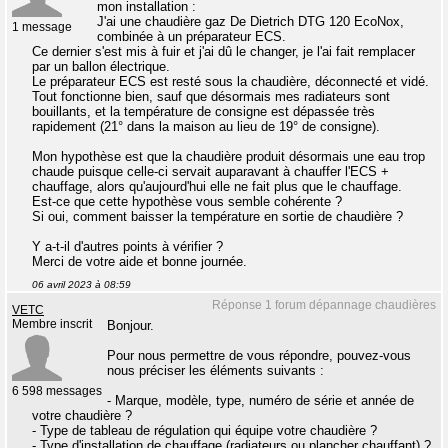
mon installation :
J'ai une chaudière gaz De Dietrich DTG 120 EcoNox,
1 message
combinée à un préparateur ECS.
Ce dernier s'est mis à fuir et j'ai dû le changer, je l'ai fait remplacer
par un ballon électrique.
Le préparateur ECS est resté sous la chaudière, déconnecté et vidé.
Tout fonctionne bien, sauf que désormais mes radiateurs sont
bouillants, et la température de consigne est dépassée très
rapidement (21° dans la maison au lieu de 19° de consigne).
Mon hypothèse est que la chaudière produit désormais une eau trop
chaude puisque celle-ci servait auparavant à chauffer l'ECS +
chauffage, alors qu'aujourd'hui elle ne fait plus que le chauffage.
Est-ce que cette hypothèse vous semble cohérente ?
Si oui, comment baisser la température en sortie de chaudière ?
Y a-t-il d'autres points à vérifier ?
Merci de votre aide et bonne journée.
06 avril 2023 à 08:59
Réponse 1 forum dépannage chaudières
VETC
Membre inscrit
Bonjour.
Pour nous permettre de vous répondre, pouvez-vous
nous préciser les éléments suivants :
6 598 messages
- Marque, modèle, type, numéro de série et année de
votre chaudière ?
- Type de tableau de régulation qui équipe votre chaudière ?
- Type d'installation de chauffage (radiateurs ou plancher chauffant) ?