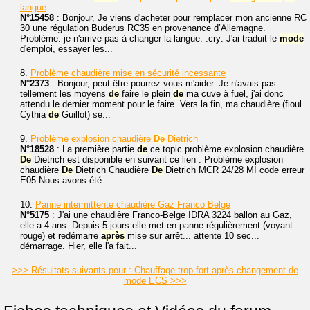
langue
N°15458
: Bonjour, Je viens d'acheter pour remplacer mon ancienne RC
30 une régulation Buderus RC35 en provenance d’Allemagne.
Problème: je n'arrive pas à changer la langue. :cry: J'ai traduit le
mode
d'emploi, essayer les...
8.
Problème chaudière mise en sécurité incessante
N°2373
: Bonjour, peut-être pourrez-vous m'aider. Je n'avais pas
tellement les moyens
de
faire le plein
de
ma cuve à fuel, j'ai donc
attendu le dernier moment pour le faire. Vers la fin, ma chaudière (fioul
Cythia
de
Guillot) se...
9.
Problème explosion chaudière
De
Dietrich
N°18528
: La première partie
de
ce topic problème explosion chaudière
De
Dietrich est disponible en suivant ce lien : Problème explosion
chaudière
De
Dietrich Chaudière
De
Dietrich MCR 24/28 MI code erreur
E05 Nous avons été...
10.
Panne intermittente chaudière Gaz Franco Belge
N°5175
: J'ai une chaudière Franco-Belge IDRA 3224 ballon au Gaz,
elle a 4 ans. Depuis 5 jours elle met en panne régulièrement (voyant
rouge) et redémarre
après
mise sur arrêt... attente 10 sec...
démarrage. Hier, elle l'a fait...
>>> Résultats suivants pour : Chauffage trop fort après changement de
mode ECS >>>