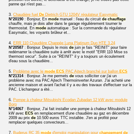
panne qui n'est pas...
3.
Chaudière fuel
De
Dietrich GTU 1204V régulateur Easymatic
N°20190
: Bonjour, En
mode
manuel : l'eau du circuit
de
chauffage
chauffe, mais je dois aller dans le garage régulièrement tourner le
thermostat. En
mode
automatique : Sur la commande du régulateur
Easymatic, les voyants brûleur et...
4.
ERR 110 Chaudière Chappée Luna Platinum Duo HTE 3.24
N°20587
: Bonjour. Depuis le mois
de
juin je fais "REINIT" pour faire
redémarrer la chaudière suite à arrêt avec le motif "ERR 110 Mise ss
thermost secur". Suite à ce "REINIT" il y a toujours un écoulement
d'eau sous la chaudière...
5.
Problème avec le
mode
ECS
PAC Ajtech branché sur ballon
ECS
N°21314
: Bonjour. Je me permets
de
vous solliciter car j'ai un
problème avec ma PAC Ajtech Thermoinverter Azuran. J'ai acheté une
ancienne maison et avant l'achat il y a eu des travaux d'effectuer sur la
PAC. L'échangeur a été...
6.
Pompe à chaleur Mitsubishi Ecodan Zubadan 12 kW avec module
Boro
N°14067
: Bonjour, J'ai fait installer une pompe à chaleur Mitsubishi 12
kW avec
ECS
en remplacement d'une chaudière au gaz en décembre
2009 au prix
de
10.500 euros TTC installée. J'en ai profité pour
remplacer quelques convecteurs...
7.
Buderus RC 35
mode
d'emploi manipulation pour
changement
de