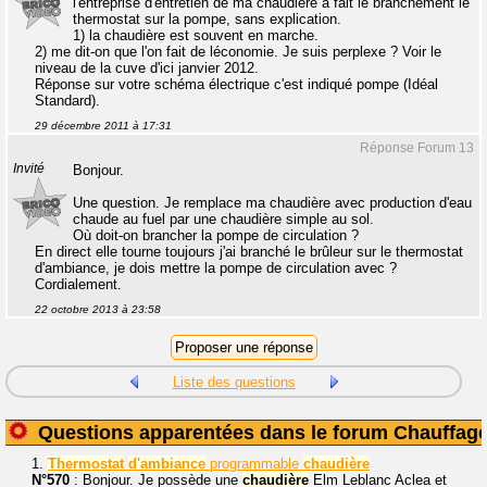
l'entreprise d'entretien de ma chaudière a fait le branchement le
thermostat sur la pompe, sans explication.
1) la chaudière est souvent en marche.
2) me dit-on que l'on fait de léconomie. Je suis perplexe ? Voir le
niveau de la cuve d'ici janvier 2012.
Réponse sur votre schéma électrique c'est indiqué pompe (Idéal
Standard).
29 décembre 2011 à 17:31
Réponse Forum 13
Invité
Bonjour.
Une question. Je remplace ma chaudière avec production d'eau
chaude au fuel par une chaudière simple au sol.
Où doit-on brancher la pompe de circulation ?
En direct elle tourne toujours j'ai branché le brûleur sur le thermostat
d'ambiance, je dois mettre la pompe de circulation avec ?
Cordialement.
22 octobre 2013 à 23:58
Liste des questions
Questions apparentées dans le forum Chauffag
1.
Thermostat
d'ambiance
programmable
chaudière
N°570
: Bonjour. Je possède une
chaudière
Elm Leblanc Aclea et