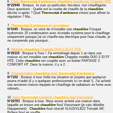
6.
Choix
thermostat
d'ambiance
chaudière
murale gaz Chappée HTE
N°22949
: Bonjour. Je suis un particulier, bricoleur, non chauffagiste.
Deux questions : Quelle est la courbe de chauffe de la
chaudière
décrite ci-après ? Quel
Thermostat
d'ambiance
choisir pour affiner la
régulation ? Ma...
7.
Thermostat
d'ambiance
et
circulateur
N°4345
: Bonjour, on vient de m'installer une
chaudière
Frisquet
hydromotix 20 condensation avec écoradio système pour le chauffage
uniquement puisque j'ai un chauffe-eau électrique pour l'eau chaude, je
ne comprends pas pourquoi...
8.
Réglage
chaudière
Chappée DUO 3.33 FF HTE
N°20119
: Bonjour à Tous ! J'ai emménagé depuis 1 an dans une
maison où est installée une
chaudière
Chappée modèle DUO 3.33 FF
HTE. Cette
chaudière
est couplée avec un boitier PARTAGE 3
CONFORT HT. Dans la maison, il y a 2...
9.
Programmation
chaudière
avec
thermostat
d'ambiance
N°7102
: Bonjour à tous Voilà ma situation et j'espère que quelqu'un
pourra m'aider (il y a quelques professionnels ici on dirait !). J'ai acheté
une ancienne maison équipée en chauffage de radiateurs en fonte avec
robinets...
10.
Ajout
thermostat
connecté
chaudière
fioul Viessmann
N°20783
: Bonjour à tous. Nous avons acheté une maison dans
laquelle se trouve une
chaudière
fioul Viessmann (je vais détailler
l'équipement) :
Chaudière
fioul vitocell VLA22/VLB22 Trimatik MC
Brûleur fioul air souffle...