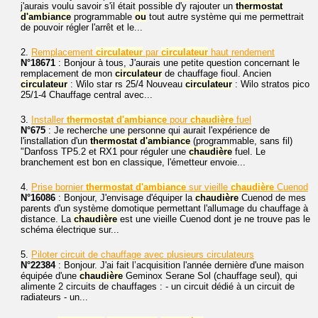
j'aurais voulu savoir s'il était possible d'y rajouter un
thermostat
d'ambiance
programmable
ou
tout autre système qui me permettrait
de pouvoir régler l'arrêt et le...
2.
Remplacement
circulateur
par
circulateur
haut rendement
N°18671
: Bonjour à tous, J'aurais une petite question concernant le
remplacement de mon
circulateur
de chauffage fioul. Ancien
circulateur
: Wilo star rs 25/4 Nouveau
circulateur
: Wilo stratos pico
25/1-4 Chauffage central avec...
3.
Installer
thermostat
d'ambiance
pour
chaudière
fuel
N°675
: Je recherche une personne qui aurait l'expérience de
l'installation d'un
thermostat
d'ambiance
(programmable, sans fil)
"Danfoss TP5.2 et RX1 pour réguler une
chaudière
fuel. Le
branchement est bon en classique, l'émetteur envoie...
4.
Prise bornier
thermostat
d'ambiance
sur vieille
chaudière
Cuenod
N°16086
: Bonjour, J'envisage d'équiper la
chaudière
Cuenod de mes
parents d'un système domotique permettant l'allumage du chauffage à
distance. La
chaudière
est une vieille Cuenod dont je ne trouve pas le
schéma électrique sur...
5.
Piloter circuit de chauffage avec plusieurs circulateurs
N°22384
: Bonjour. J'ai fait l’acquisition l'année dernière d'une maison
équipée d'une
chaudière
Geminox Serane Sol (chauffage seul), qui
alimente 2 circuits de chauffages : - un circuit dédié à un circuit de
radiateurs - un...