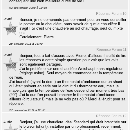
conséquent une bien meilleure durée de vie !
03 septembre 2009 à 10:36
Réponse Forum 10
Invité
Bonsoir, je ne comprends pas comment peut-on vous conseiller
la pompe ou la chaudière, sans savoir de quelle chaudière il
s'agit ! Si c'est une chaudière au sol chauffage, seul ou mixte
etc.
Cordialement. Pierre.
29 octobre 2011 à 23:40
Réponse Forum 11
Invité
Bonjour, tout à fait d'accord avec Pierre, d'ailleurs il suffit de lire
les réponses à cette simple question pour voir que les avis
sont également partagés.
J'ai le problème sur une chaudière Weishaupt sans régulateur
(réglage usine). Seul moyen de commande est la température
de l'eau.
J'ai branché (ayant la doc !) un thermostat d'ambiance sur un shunt
qui était présent en série sur le circuit du thermostat eau, mais je
maperçois que la température de l'eau descend par moment très bas
(20°). J'ai lu que l'on pouvait brancher le thermostat d'ambiance
ailleurs (circulateur !) mais je ne vois pas où ? Merci à lérudit pour sa
réponse.
27 novembre 2011 à 06:31
Réponse Forum 12
Invité
Bonjour, j'ai une chaudière Idéal Standard qui était branchée sur
le brûleur (shunt), installée par un professionnel. récemment,