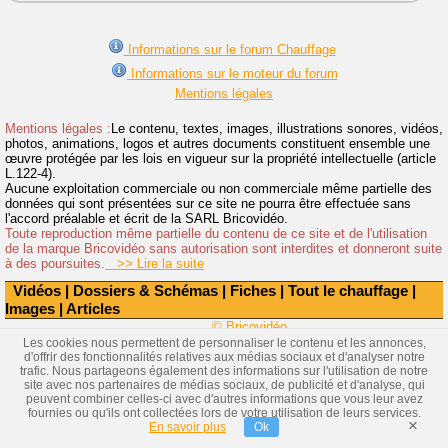
Informations sur le forum Chauffage
Informations sur le moteur du forum
Mentions légales
Mentions légales :
Le contenu, textes, images, illustrations sonores, vidéos,
photos, animations, logos et autres documents constituent ensemble une
œuvre protégée par les lois en vigueur sur la propriété intellectuelle (article
L.122-4).
Aucune exploitation commerciale ou non commerciale même partielle des
données qui sont présentées sur ce site ne pourra être effectuée sans
l'accord préalable et écrit de la SARL Bricovidéo.
Toute reproduction même partielle du contenu de ce site et de l'utilisation
de la marque Bricovidéo sans autorisation sont interdites et donneront suite
à des poursuites.
>> Lire la suite
Vidéos
|
Dossiers & Schémas
|
Fiches
|
Tout le chauffage
|
Images
|
Articles
© Bricovidéo
Les cookies nous permettent de personnaliser le contenu et les annonces,
d'offrir des fonctionnalités relatives aux médias sociaux et d'analyser notre
trafic. Nous partageons également des informations sur l'utilisation de notre
site avec nos partenaires de médias sociaux, de publicité et d'analyse, qui
peuvent combiner celles-ci avec d'autres informations que vous leur avez
fournies ou qu'ils ont collectées lors de votre utilisation de leurs services.
×
En savoir plus
Ok