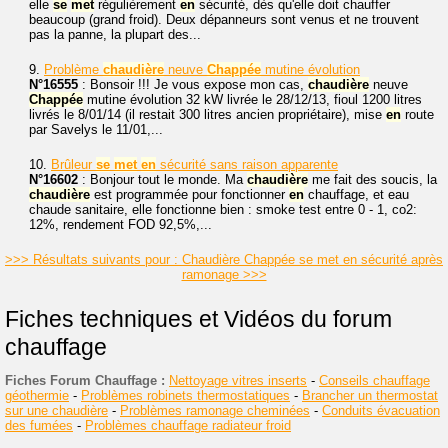
elle
se
met
régulièrement
en
sécurité, dès qu'elle doit chauffer
beaucoup (grand froid). Deux dépanneurs sont venus et ne trouvent
pas la panne, la plupart des...
9.
Problème
chaudière
neuve
Chappée
mutine évolution
N°16555
: Bonsoir !!! Je vous expose mon cas,
chaudière
neuve
Chappée
mutine évolution 32 kW livrée le 28/12/13, fioul 1200 litres
livrés le 8/01/14 (il restait 300 litres ancien propriétaire), mise
en
route
par Savelys le 11/01,...
10.
Brûleur
se
met
en
sécurité sans raison apparente
N°16602
: Bonjour tout le monde. Ma
chaudière
me fait des soucis, la
chaudière
est programmée pour fonctionner
en
chauffage, et eau
chaude sanitaire, elle fonctionne bien : smoke test entre 0 - 1, co2:
12%, rendement FOD 92,5%,...
>>> Résultats suivants pour : Chaudière Chappée se met en sécurité après
ramonage >>>
Fiches techniques et Vidéos du forum
chauffage
Fiches Forum Chauffage :
Nettoyage vitres inserts
-
Conseils chauffage
géothermie
-
Problèmes robinets thermostatiques
-
Brancher un thermostat
sur une chaudière
-
Problèmes ramonage cheminées
-
Conduits évacuation
des fumées
-
Problèmes chauffage radiateur froid