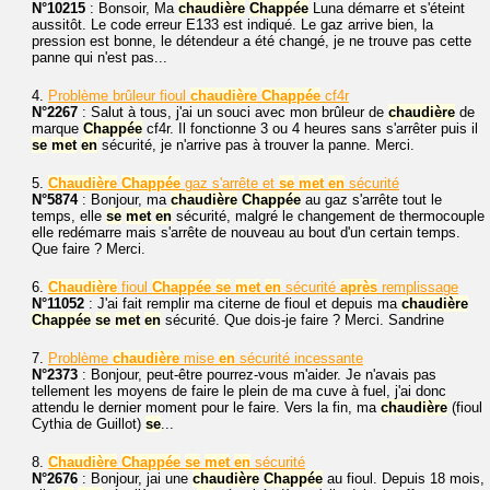
N°10215
: Bonsoir, Ma
chaudière
Chappée
Luna démarre et s'éteint
aussitôt. Le code erreur E133 est indiqué. Le gaz arrive bien, la
pression est bonne, le détendeur a été changé, je ne trouve pas cette
panne qui n'est pas...
4.
Problème brûleur fioul
chaudière
Chappée
cf4r
N°2267
: Salut à tous, j'ai un souci avec mon brûleur de
chaudière
de
marque
Chappée
cf4r. Il fonctionne 3 ou 4 heures sans s'arrêter puis il
se
met
en
sécurité, je n'arrive pas à trouver la panne. Merci.
5.
Chaudière
Chappée
gaz s'arrête et
se
met
en
sécurité
N°5874
: Bonjour, ma
chaudière
Chappée
au gaz s'arrête tout le
temps, elle
se
met
en
sécurité, malgré le changement de thermocouple
elle redémarre mais s'arrête de nouveau au bout d'un certain temps.
Que faire ? Merci.
6.
Chaudière
fioul
Chappée
se
met
en
sécurité
après
remplissage
N°11052
: J'ai fait remplir ma citerne de fioul et depuis ma
chaudière
Chappée
se
met
en
sécurité. Que dois-je faire ? Merci. Sandrine
7.
Problème
chaudière
mise
en
sécurité incessante
N°2373
: Bonjour, peut-être pourrez-vous m'aider. Je n'avais pas
tellement les moyens de faire le plein de ma cuve à fuel, j'ai donc
attendu le dernier moment pour le faire. Vers la fin, ma
chaudière
(fioul
Cythia de Guillot)
se
...
8.
Chaudière
Chappée
se
met
en
sécurité
N°2676
: Bonjour, jai une
chaudière
Chappée
au fioul. Depuis 18 mois,