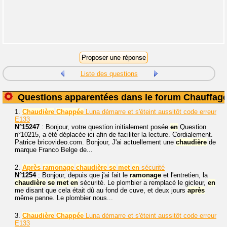
Liste des questions
Questions apparentées dans le forum Chauffag
1.
Chaudière
Chappée
Luna démarre et s'éteint aussitôt code erreur
E133
N°15247
: Bonjour, votre question initialement posée
en
Question
n°10215, a été déplacée ici afin de faciliter la lecture. Cordialement.
Patrice bricovideo.com. Bonjour, J'ai actuellement une
chaudière
de
marque Franco Belge de...
2.
Après
ramonage
chaudière
se
met
en
sécurité
N°1254
: Bonjour, depuis que j'ai fait le
ramonage
et l'entretien, la
chaudière
se
met
en
sécurité. Le plombier a remplacé le gicleur,
en
me disant que cela était dû au fond de cuve, et deux jours
après
même panne. Le plombier nous...
3.
Chaudière
Chappée
Luna démarre et s'éteint aussitôt code erreur
E133