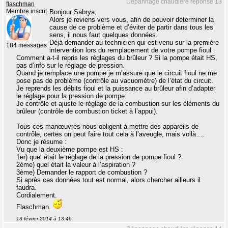
Dépannage chaudière réponse 13
flaschman
Membre inscrit
Bonjour Sabrya,
Alors je reviens vers vous, afin de pouvoir déterminer la
cause de ce problème et d’éviter de partir dans tous les
sens, il nous faut quelques données.
Déjà demander au technicien qui est venu sur la première
184 messages
intervention lors du remplacement de votre pompe fioul :
Comment a-t-il repris les réglages du brûleur ? Si la pompe était HS,
pas d’info sur le réglage de pression.
Quand je remplace une pompe je m’assure que le circuit fioul ne me
pose pas de problème (contrôle au vacuomètre) de l’état du circuit.
Je reprends les débits fioul et la puissance au brûleur afin d’adapter
le réglage pour la pression de pompe.
Je contrôle et ajuste le réglage de la combustion sur les éléments du
brûleur (contrôle de combustion ticket à l’appui).
Tous ces manœuvres nous obligent à mettre des appareils de
contrôle, certes on peut faire tout cela à l’aveugle, mais voilà….
Donc je résume :
Vu que la deuxième pompe est HS :
1er) quel était le réglage de la pression de pompe fioul ?
2ème) quel était la valeur à l’aspiration ?
3ème) Demander le rapport de combustion ?
Si après ces données tout est normal, alors chercher ailleurs il
faudra.
Cordialement.
Flaschman.
13 février 2014 à 13:46