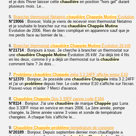
et je dois l'hiver laisser cette
chaudière
en position "hors gel" durant
plusieurs mois. Le...
5.
Brancher thermostat Netatmo
chaudière
Chappée
Mutine
Evolution
N°19066
: Bonsoir, Voilà je viens de recevoir mon thermostat Netatmo
et je souhaite le brancher sur ma
chaudière
Chappée
Mutine
Evolution de 2006. Rien de bien compliqué en apparence sauf que je
me perds face au bornier de la...
6.
Brancher thermostat
chaudière
Chappée
Mutine
Évolution 26 kW
N°21714
: Bonjours à tous. Je cherche à brancher un thermostat sur
une
chaudière
Chappée
Mutine
Évolution 26 kW. J'ai déjà tiré 4 fils
en les deux, comme il y a déjà un thermostat sur la
chaudière
comment faire ? Je dois...
7.
Problème
chaudière
Chappée
initia 3 2.24FF affiche erreur E10
N°12370
: Bonjour, Je possède une
chaudière
Chappée
initia 3 2.24FF
et j'ai un
problème
depuis hier. Le code erreur E10 s'affiche sur l'écran.
Pouvez-vous m'aider ? Merci d'avance.
8.
Chaudière
Chappée
Duo 3.33FF panne code E164
N°8114
: Bonjour. J'ai une
chaudière
de marque
Chappée
gaz Luna
duo 3.33FF mise en service en mars 2006. La 1ère année, pompe
changée, la 2ème année vanne 3 voies et sonde de température
changées. A chaque fois s'affiche le...
9.
Chaudière
Chappée
problème
température de consigne
N°20189
: Bonjour, Depuis septembre dernier mon chauffagiste a