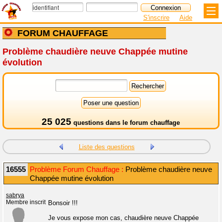
S'inscrire
Aide
FORUM CHAUFFAGE
Problème chaudière neuve Chappée mutine
évolution
25 025
questions dans le
forum chauffage
Liste des questions
16555
Problème Forum Chauffage :
Problème chaudière neuve
Chappée mutine évolution
sabrya
Membre inscrit
Bonsoir !!!
Je vous expose mon cas, chaudière neuve Chappée