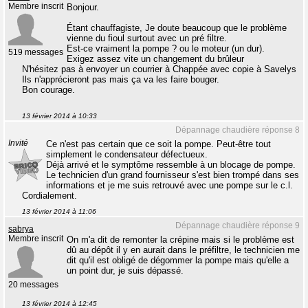
Membre inscrit
Bonjour.
Étant chauffagiste, Je doute beaucoup que le problème
vienne du fioul surtout avec un pré filtre.
Est-ce vraiment la pompe ? ou le moteur (un dur).
519 messages
Exigez assez vite un changement du brûleur
N'hésitez pas à envoyer un courrier à Chappée avec copie à Savelys
Ils n'apprécieront pas mais ça va les faire bouger.
Bon courage.
13 février 2014 à 10:33
Dépannage chaudière réponse 8
Invité
Ce n'est pas certain que ce soit la pompe. Peut-être tout
simplement le condensateur défectueux.
Déjà arrivé et le symptôme ressemble à un blocage de pompe.
Le technicien d'un grand fournisseur s'est bien trompé dans ses
informations et je me suis retrouvé avec une pompe sur le c.l.
Cordialement.
13 février 2014 à 11:06
Dépannage chaudière réponse 9
sabrya
Membre inscrit
On m'a dit de remonter la crépine mais si le problème est
dû au dépôt il y en aurait dans le préfiltre, le technicien me
dit qu'il est obligé de dégommer la pompe mais qu'elle a
un point dur, je suis dépassé.
20 messages
13 février 2014 à 12:45