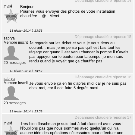
Dépannage chaudière réponse 14
Invité
Bonjour.
Pourriez vous envoyer des photos de votre installation
chaudière... @+ Merci.
13 février 2014 à 13:53
Dépannage chaudière réponse 15
sabrya
Membre inscrit
Je regarde sur les ticket et vous je vous tiens au
courant... mais je ne pense pas qu'il est fais tout les
réglage car quand il est venu changer la pompe il n’avais
pas appuyer sur le bouton pour la pompe, je men suis
rendu quand je voyait que ça chauffer pas.
20 messages
13 février 2014 à 13:57
Dépannage chaudière réponse 16
sabrya
Membre inscrit
Je vous envoie ça en fin d’après midi car je ne suis pas
chez moi, car il doit faire 5 degrés maxi.
20 messages
13 février 2014 à 13:59
Dépannage chaudière réponse 17
Invité
Très bien flaschman je suis tout à fait d'accord avec vous !
N'oublions pas que nous sommes avec quelqu'un qui n'a
aucune idée des opérations nécessaires pour effectuer une