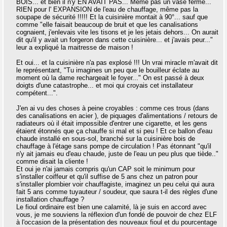
BOIS... et bien il n'y EN AVAIT PAS... Même pas un vase fermé...
RIEN pour l' EXPANSION de l'eau de chauffage, même pas la
soupape de sécurité !!!!! Et la cuisinière montait à 90°... sauf que
comme "elle faisait beaucoup de bruit et que les canalisations
cognaient, j'enlevais vite les tisons et je les jetais dehors... On aurait
dit qu'il y avait un forgeron dans cette cuisinière... et j'avais peur..."
leur a expliqué la maitresse de maison !
Et oui... et la cuisinière n'a pas explosé !!! Un vrai miracle m'avait dit
le représentant, "Tu imagines un peu que le bouilleur éclate au
moment où la dame rechargeait le foyer..." On est passé à deux
doigts d'une catastrophe... et moi qui croyais cet installateur
compétent...".
J'en ai vu des choses à peine croyables : comme ces trous (dans
des canalisations en acier ), de piquages d'alimentations / retours de
radiateurs où il était impossible d'entrer une cigarette, et les gens
étaient étonnés que ça chauffe si mal et si peu ! Et ce ballon d'eau
chaude installé en sous-sol, branché sur la cuisinière bois de
chauffage à l'étage sans pompe de circulation ! Pas étonnant "qu'il
n'y ait jamais eu d'eau chaude, juste de l'eau un peu plus que tiède.."
comme disait la cliente !
Et oui je n'ai jamais compris qu'un CAP soit le minimum pour
s'installer coiffeur et qu'il suffise de 5 ans chez un patron pour
s'installer plombier voir chauffagiste, imaginez un peu celui qui aura
fait 5 ans comme tuyauteur / soudeur, que saura t-il des règles d'une
installation chauffage ?
Le fioul ordinaire est bien une calamité, là je suis en accord avec
vous, je me souviens la réflexion d'un fondé de pouvoir de chez ELF
à l'occasion de la présentation des nouveaux fioul et du pourcentage