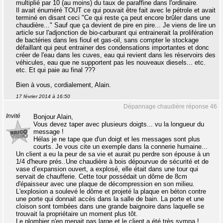
multiplié par 10 (au moins) du taux de paraffine dans l'ordinaire.
Il avait énuméré TOUT ce qui pouvait être fait avec le pétrole et avait
terminé en disant ceci "Ce qui reste ça peut encore brûler dans une
chaudière..." Sauf que ça devient de pire en pire... Je viens de lire un
article sur l'adjonction de bio-carburant qui entrainerait la prolifération
de bactéries dans les fioul et gas-oil, sans compter le stockage
défaillant qui peut entrainer des condensations importantes et donc
créer de l'eau dans les cuves, eau qui revient dans les réservoirs des
véhicules, eau que ne supportent pas les nouveaux diesels... etc.
etc. Et qui paie au final ???
Bien à vous, cordialement, Alain.
17 février 2014 à 16:50
Dépannage chaudière réponse 46
Invité
Bonjour Alain,
Vous devez taper avec plusieurs doigts... vu la longueur du
message !
Hélas je ne tape que d'un doigt et les messages sont plus
courts. Je vous cite un exemple dans la connerie humaine...
Un client a eu la peur de sa vie et aurait pu perdre son épouse à un
1/4 d'heure prés..Une chaudière à bois dépourvue de sécurité et de
vase d’expansion ouvert, a explosé, elle était dans une tour qui
servait de chaufferie. Cette tour possédait un dôme de 8cm
d'épaisseur avec une plaque de décompression en son milieu.
L'explosion a soulevé le dôme et projeté la plaque en béton contre
une porte qui donnait accès dans la salle de bain. La porte et une
cloison sont tombées dans une grande baignoire dans laquelle se
trouvait la propriétaire un moment plus tôt.
Le plombier n'en menait pas large et le client a été très sympa !