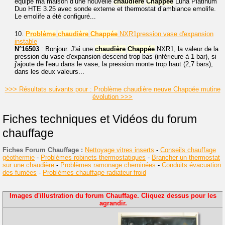
équipé ma maison d’une nouvelle
chaudière
Chappée
Luna Platinum
Duo HTE 3.25 avec sonde externe et thermostat d’ambiance emolife.
Le emolife a été configuré...
10.
Problème
chaudière
Chappée
NXR1pression vase d'expansion
instable
N°16503
: Bonjour. J'ai une
chaudière
Chappée
NXR1, la valeur de la
pression du vase d'expansion descend trop bas (inférieure à 1 bar), si
j'ajoute de l'eau dans le vase, la pression monte trop haut (2,7 bars),
dans les deux valeurs...
>>> Résultats suivants pour : Problème chaudière neuve Chappée mutine
évolution >>>
Fiches techniques et Vidéos du forum
chauffage
Fiches Forum Chauffage :
Nettoyage vitres inserts
-
Conseils chauffage
géothermie
-
Problèmes robinets thermostatiques
-
Brancher un thermostat
sur une chaudière
-
Problèmes ramonage cheminées
-
Conduits évacuation
des fumées
-
Problèmes chauffage radiateur froid
Images d'illustration du forum Chauffage. Cliquez dessus pour les
agrandir.