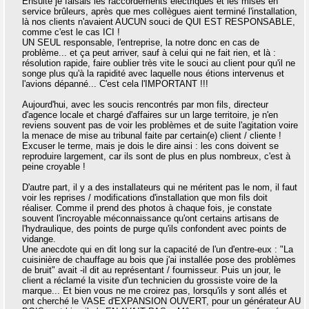
Ensuite je faisais les raccordements électriques et les mises en
service brûleurs, après que mes collègues aient terminé l'installation,
là nos clients n'avaient AUCUN souci de QUI EST RESPONSABLE,
comme c'est le cas ICI !
UN SEUL responsable, l'entreprise, la notre donc en cas de
problème... et ça peut arriver, sauf à celui qui ne fait rien, et là :
résolution rapide, faire oublier très vite le souci au client pour qu'il ne
songe plus qu'à la rapidité avec laquelle nous étions intervenus et
l'avions dépanné... C'est cela l'IMPORTANT !!!
Aujourd'hui, avec les soucis rencontrés par mon fils, directeur
d'agence locale et chargé d'affaires sur un large territoire, je n'en
reviens souvent pas de voir les problèmes et de suite l'agitation voire
la menace de mise au tribunal faite par certain(e) client / cliente !
Excuser le terme, mais je dois le dire ainsi : les cons doivent se
reproduire largement, car ils sont de plus en plus nombreux, c'est à
peine croyable !
D'autre part, il y a des installateurs qui ne méritent pas le nom, il faut
voir les reprises / modifications d'installation que mon fils doit
réaliser. Comme il prend des photos à chaque fois, je constate
souvent l'incroyable méconnaissance qu'ont certains artisans de
l'hydraulique, des points de purge qu'ils confondent avec points de
vidange.
Une anecdote qui en dit long sur la capacité de l'un d'entre-eux : "La
cuisinière de chauffage au bois que j'ai installée pose des problèmes
de bruit" avait -il dit au représentant / fournisseur. Puis un jour, le
client a réclamé la visite d'un technicien du grossiste voire de la
marque... Et bien vous ne me croirez pas, lorsqu'ils y sont allés et
ont cherché le VASE d'EXPANSION OUVERT, pour un générateur AU