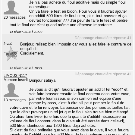
Je n'ai pas acheté du fioul additivé mais du simple fioul
domestique.
On va faire le test en bidon. Pour vous il faudrait ajouter
en additif 500 litres de fioul ultra, plus tout brasser et ça
20 messages
devrait fonctionner ??? J'ai peur de faire le test et perdre
tout le fioul car c'est quand même une dépense importante.
15 février 2014 à 21:33
Dépannage chaudière réponse 41
Invité
Bonjour, relisez bien limousin car vous allez faire le contraire de
ce qu'il dit.
Cordialement.
16 février 2014 à 10:24
Dépannage chaudière réponse 42
LIMOUSIN117
Membre inscrit
Bonjour sabrya,
Je vous ai dit qu'il faudrait ajouter un additif tel "eco4" et,
soit faire brasser ensuite le fioul contenu dans votre cuve,
par votre fournisseur, si son camion est équipé d'une
13 messages
pompe by-pass, c'est à dire s'il peut pomper le fioul de
votre cuve et le lui renvoyer. La puissance des pompes actuelles fait
que le débit provoque un tel jet que le fioul s'en trouve bien mélangé.
Ou alors,faire livrer (une fois que la quantité d'additif nécessaire au
volume de fioul contenu dans la cuve ait été versée dans celle-ci),
500 litres identiques aux 1200 litres déjà achetés.
Si c'est du fioul ordinaire que vous avez dans la cuve, il vous faudra
rajouter de l'additif pour les 500 litres de fioul ordinaire que vous allez