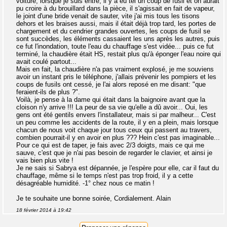
voiture, lorsque je suis entré, il y a eu tel un coup de fusil et on aurait
pu croire à du brouillard dans la pièce, il s'agissait en fait de vapeur,
le joint d'une bride venait de sauter, vite j'ai mis tous les tisons
dehors et les braises aussi, mais il était déjà trop tard, les portes de
chargement et du cendrier grandes ouvertes, les coups de fusil se
sont succèdes, les éléments cassaient les uns après les autres, puis
ce fut l'inondation, toute l'eau du chauffage s'est vidée... puis ce fut
terminé, la chaudière était HS, restait plus qu'à éponger l'eau noire qui
avait coulé partout...
Mais en fait, la chaudière n'a pas vraiment explosé, je me souviens
avoir un instant pris le téléphone, j'allais prévenir les pompiers et les
coups de fusils ont cessé, je l'ai alors reposé en me disant: "que
feraient-ils de plus ?".
Voilà, je pense à la dame qui était dans la baignoire avant que la
cloison n'y arrive !!! La peur de sa vie qu'elle a dû avoir... Oui, les
gens ont été gentils envers l'installateur, mais si par malheur... C'est
un peu comme les accidents de la route, il y en a plein, mais lorsque
chacun de nous voit chaque jour tous ceux qui passent au travers,
combien pourrait-il y en avoir en plus ??? Hein c'est pas imaginable...
Pour ce qui est de taper, je fais avec 2/3 doigts, mais ce qui me
sauve, c'est que je n'ai pas besoin de regarder le clavier, et ainsi je
vais bien plus vite !
Je ne sais si Sabrya est dépannée, je l'espère pour elle, car il faut du
chauffage, même si le temps n'est pas trop froid, il y a cette
désagréable humidité. -1° chez nous ce matin !
Je te souhaite une bonne soirée, Cordialement. Alain
18 février 2014 à 19:42