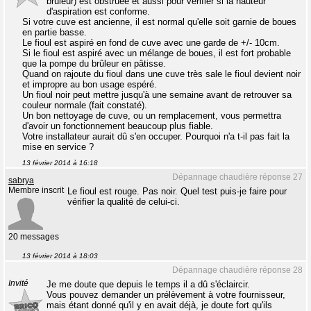
brûleur) est obstruée et aussi pour vérifier si la hauteur
d'aspiration est conforme.
Si votre cuve est ancienne, il est normal qu'elle soit garnie de boues
en partie basse.
Le fioul est aspiré en fond de cuve avec une garde de +/- 10cm.
Si le fioul est aspiré avec un mélange de boues, il est fort probable
que la pompe du brûleur en pâtisse.
Quand on rajoute du fioul dans une cuve très sale le fioul devient noir
et impropre au bon usage espéré.
Un fioul noir peut mettre jusqu'à une semaine avant de retrouver sa
couleur normale (fait constaté).
Un bon nettoyage de cuve, ou un remplacement, vous permettra
d'avoir un fonctionnement beaucoup plus fiable.
Votre installateur aurait dû s'en occuper. Pourquoi n'a t-il pas fait la
mise en service ?
13 février 2014 à 16:18
Dépannage chaudière réponse 27
sabrya
Membre inscrit
Le fioul est rouge. Pas noir. Quel test puis-je faire pour
vérifier la qualité de celui-ci.
20 messages
13 février 2014 à 18:03
Dépannage chaudière réponse 28
Invité
Je me doute que depuis le temps il a dû s'éclaircir.
Vous pouvez demander un prélèvement à votre fournisseur,
mais étant donné qu'il y en avait déjà, je doute fort qu'ils