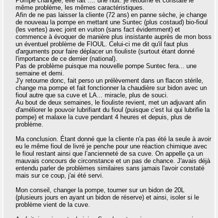
Pompe changée, elle fait .... une nuit. je retourne et constate le
même problème, les mêmes caractéristiques.
Afin de ne pas laisser la cliente (72 ans) en panne sèche, je change
de nouveau la pompe en mettant une Suntec (plus costaud) bio-fioul
(les vertes) avec joint en vuiton (sans fact évidemment) et
commence à évoquer de manière plus insistante auprès de mon boss
un éventuel problème de FIOUL. Celui-ci me dit qu'il faut plus
d'arguments pour faire déplacer un fiouliste (surtout étant donné
l'importance de ce dernier (national).
Pas de problème puisque ma nouvelle pompe Suntec fera... une
semaine et demi.
J'y retourne donc, fait perso un prélèvement dans un flacon stérile,
change ma pompe et fait fonctionner la chaudière sur bidon avec un
fioul autre que sa cuve et LA... miracle, plus de souci.
Au bout de deux semaines, le fiouliste revient, met un adjuvant afin
d'améliorer le pouvoir lubrifiant du fioul (puisque c'est lui qui lubrifie la
pompe) et malaxe la cuve pendant 4 heures et depuis, plus de
problème.
Ma conclusion. Étant donné que la cliente n'a pas été la seule à avoir
eu le même fioul de livré je penche pour une réaction chimique avec
le fioul restant ainsi que l’ancienneté de sa cuve. On appelle ça un
mauvais concours de circonstance et un pas de chance. J'avais déjà
entendu parler de problèmes similaires sans jamais l'avoir constaté
mais sur ce coup, j'ai été servi.
Mon conseil, changer la pompe, tourner sur un bidon de 20L
(plusieurs jours en ayant un bidon de réserve) et ainsi, isoler si le
problème vient de la cuve.