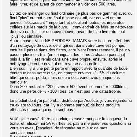
faire livrer, et ce avant de commencer à vider ces 500 litres.
Évitez de mélanger du fioul ordinaire (le plus bas de gamme) avec du
fioul "plus" ou tout autre fioul à base gaz-oil, car ceux-ci ont un
pouvoir "décrassant " important et décollent toutes les impuretés
collées sur les parois de la cuve. Il conviendrait de faire un nettoyage
de cuve ou d'utiliser une cuve neuve, avant de faire livrer du fioul
"plus" ou similaire.
Autre chose : Vous NE PERDREZ JAMAIS votre fioul, en effet, lors
d'un nettoyage de cuve, celui qui est dans votre cuve est pompé,
ensuite il passe dans des filtres, et suivant l'encrassement, il peut y
passer plusieurs fois (en changeant les filtres à chaque passage)
puis à la fin il est remis dans une cuve propre, ensuite, après le
nettoyage de votre cuve, il est reversé dans celle-ci.
Bien sûr, il y a une petite perte en rapport avec la quantité de boue
contenue dans votre cuve, on compte environ +/ - 5% du volume
filtré qui serait perdu, mais encore cela varie avec chaque cas
particulier.
Donc 300l restant + 1200 livrés + 500 éventuellement = 2000litres,
donc une perte de +/ - 100 litres, ce n'est pas une catastrophe.
Le produit dont j'ai parlé était distribué par Addéco, je vais regarder si
ça existe toujours, car il y a (comme partout) de bons produits
efficaces et ceux qui ne le sont pas !
Voilà, j'ai essayé d'être plus clair, excusez-moi pour la longueur du
texte, et relisez-moi SVP, n'hésitez pas à me poser vos questions si
vous en avez, j'essaierai de répondre au mieux de mes
connaissances.