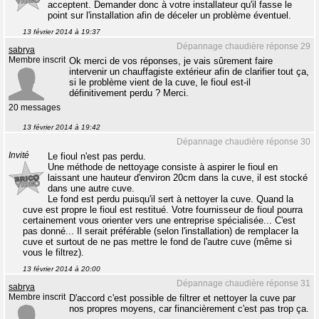
acceptent. Demander donc à votre installateur qu'il fasse le
point sur l'installation afin de déceler un problème éventuel.
13 février 2014 à 19:37
Dépannage chaudière réponse 29
sabrya
Membre inscrit
Ok merci de vos réponses, je vais sûrement faire
intervenir un chauffagiste extérieur afin de clarifier tout ça,
si le problème vient de la cuve, le fioul est-il
définitivement perdu ? Merci.
20 messages
13 février 2014 à 19:42
Dépannage chaudière réponse 30
Invité
Le fioul n'est pas perdu.
Une méthode de nettoyage consiste à aspirer le fioul en
laissant une hauteur d'environ 20cm dans la cuve, il est stocké
dans une autre cuve.
Le fond est perdu puisqu'il sert à nettoyer la cuve. Quand la
cuve est propre le fioul est restitué. Votre fournisseur de fioul pourra
certainement vous orienter vers une entreprise spécialisée... C'est
pas donné... Il serait préférable (selon l'installation) de remplacer la
cuve et surtout de ne pas mettre le fond de l'autre cuve (même si
vous le filtrez).
13 février 2014 à 20:00
Dépannage chaudière réponse 31
sabrya
Membre inscrit
D'accord c'est possible de filtrer et nettoyer la cuve par
nos propres moyens, car financièrement c'est pas trop ça.