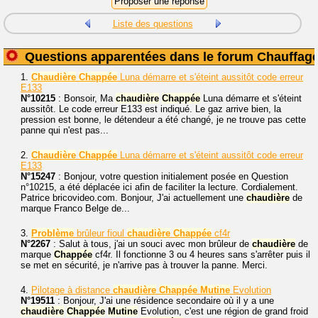
Liste des questions
Questions apparentées dans le forum Chauffag
1.
Chaudière
Chappée
Luna démarre et s'éteint aussitôt code erreur
E133
N°10215
: Bonsoir, Ma
chaudière
Chappée
Luna démarre et s'éteint
aussitôt. Le code erreur E133 est indiqué. Le gaz arrive bien, la
pression est bonne, le détendeur a été changé, je ne trouve pas cette
panne qui n'est pas...
2.
Chaudière
Chappée
Luna démarre et s'éteint aussitôt code erreur
E133
N°15247
: Bonjour, votre question initialement posée en Question
n°10215, a été déplacée ici afin de faciliter la lecture. Cordialement.
Patrice bricovideo.com. Bonjour, J'ai actuellement une
chaudière
de
marque Franco Belge de...
3.
Problème
brûleur fioul
chaudière
Chappée
cf4r
N°2267
: Salut à tous, j'ai un souci avec mon brûleur de
chaudière
de
marque
Chappée
cf4r. Il fonctionne 3 ou 4 heures sans s'arrêter puis il
se met en sécurité, je n'arrive pas à trouver la panne. Merci.
4.
Pilotage à distance
chaudière
Chappée
Mutine
Evolution
N°19511
: Bonjour, J'ai une résidence secondaire où il y a une
chaudière
Chappée
Mutine
Evolution, c'est une région de grand froid