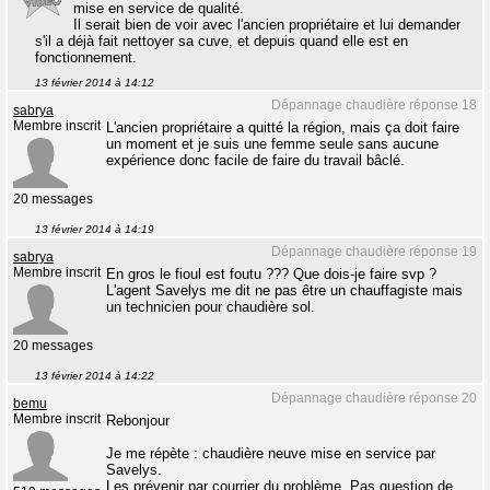
mise en service de qualité.
Il serait bien de voir avec l'ancien propriétaire et lui demander
s'il a déjà fait nettoyer sa cuve, et depuis quand elle est en
fonctionnement.
13 février 2014 à 14:12
Dépannage chaudière réponse 18
sabrya
Membre inscrit
L'ancien propriétaire a quitté la région, mais ça doit faire
un moment et je suis une femme seule sans aucune
expérience donc facile de faire du travail bâclé.
20 messages
13 février 2014 à 14:19
Dépannage chaudière réponse 19
sabrya
Membre inscrit
En gros le fioul est foutu ??? Que dois-je faire svp ?
L'agent Savelys me dit ne pas être un chauffagiste mais
un technicien pour chaudière sol.
20 messages
13 février 2014 à 14:22
Dépannage chaudière réponse 20
bemu
Membre inscrit
Rebonjour
Je me répète : chaudière neuve mise en service par
Savelys.
Les prévenir par courrier du problème. Pas question de