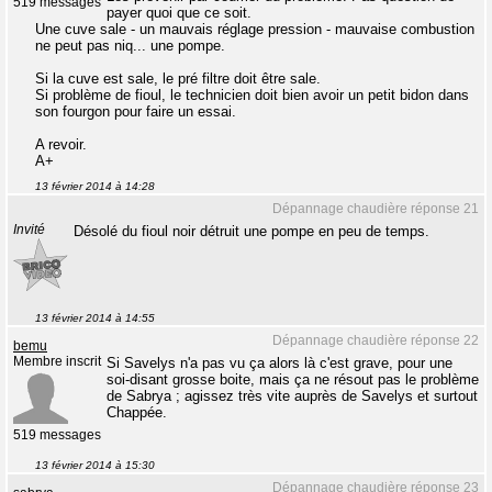
519 messages
payer quoi que ce soit.
Une cuve sale - un mauvais réglage pression - mauvaise combustion
ne peut pas niq... une pompe.
Si la cuve est sale, le pré filtre doit être sale.
Si problème de fioul, le technicien doit bien avoir un petit bidon dans
son fourgon pour faire un essai.
A revoir.
A+
13 février 2014 à 14:28
Dépannage chaudière réponse 21
Invité
Désolé du fioul noir détruit une pompe en peu de temps.
13 février 2014 à 14:55
Dépannage chaudière réponse 22
bemu
Membre inscrit
Si Savelys n'a pas vu ça alors là c'est grave, pour une
soi-disant grosse boite, mais ça ne résout pas le problème
de Sabrya ; agissez très vite auprès de Savelys et surtout
Chappée.
519 messages
13 février 2014 à 15:30
Dépannage chaudière réponse 23