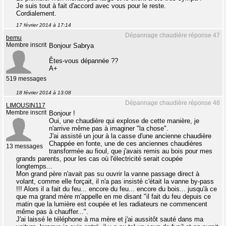
Je suis tout à fait d'accord avec vous pour le reste.
Cordialement.
17 février 2014 à 17:14
Dépannage chaudière réponse 47
bemu
Membre inscrit
Bonjour Sabrya
Êtes-vous dépannée ??
A+
519 messages
18 février 2014 à 13:08
Dépannage chaudière réponse 48
LIMOUSIN117
Membre inscrit
Bonjour !
Oui, une chaudière qui explose de cette manière, je
n'arrive même pas à imaginer "la chose".
J'ai assisté un jour à la casse d'une ancienne chaudière
Chappée en fonte, une de ces anciennes chaudières
13 messages
transformée au fioul, que j'avais remis au bois pour mes
grands parents, pour les cas où l'électricité serait coupée
longtemps...
Mon grand père n'avait pas su ouvrir la vanne passage direct à
volant, comme elle forçait, il n'a pas insisté c'était la vanne by-pass
!!! Alors il a fait du feu... encore du feu... encore du bois... jusqu'à ce
que ma grand mère m'appelle en me disant "il fait du feu depuis ce
matin que la lumière est coupée et les radiateurs ne commencent
même pas à chauffer...".
J'ai laissé le téléphone à ma mère et j'ai aussitôt sauté dans ma