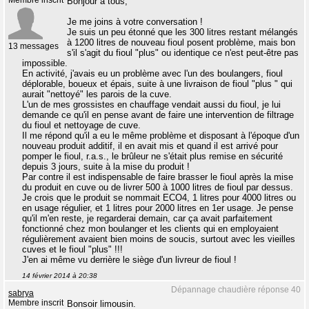
Membre inscrit
Bonjour à tous,
Je me joins à votre conversation !
Je suis un peu étonné que les 300 litres restant mélangés
à 1200 litres de nouveau fioul posent problème, mais bon
13 messages
s'il s'agit du fioul "plus" ou identique ce n'est peut-être pas
impossible.
En activité, j'avais eu un problème avec l'un des boulangers, fioul
déplorable, boueux et épais, suite à une livraison de fioul "plus " qui
aurait "nettoyé" les parois de la cuve.
L'un de mes grossistes en chauffage vendait aussi du fioul, je lui
demande ce qu'il en pense avant de faire une intervention de filtrage
du fioul et nettoyage de cuve.
Il me répond qu'il a eu le même problème et disposant à l'époque d'un
nouveau produit additif, il en avait mis et quand il est arrivé pour
pomper le fioul, r.a.s., le brûleur ne s'était plus remise en sécurité
depuis 3 jours, suite à la mise du produit !
Par contre il est indispensable de faire brasser le fioul après la mise
du produit en cuve ou de livrer 500 à 1000 litres de fioul par dessus.
Je crois que le produit se nommait ECO4, 1 litres pour 4000 litres ou
en usage régulier, et 1 litres pour 2000 litres en 1er usage. Je pense
qu'il m'en reste, je regarderai demain, car ça avait parfaitement
fonctionné chez mon boulanger et les clients qui en employaient
régulièrement avaient bien moins de soucis, surtout avec les vieilles
cuves et le fioul "plus" !!!
J'en ai même vu derrière le siège d'un livreur de fioul !
14 février 2014 à 20:38
Dépannage chaudière réponse 40
sabrya
Membre inscrit
Bonsoir limousin.