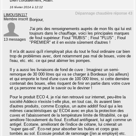
Bien cordialement, Alain.
16 février 2014 à 12:12
Dépannage chaudière réponse 43
LIMOUSIN117
Membre inscrit
Bonjour,
J'ai pris des renseignements auprès de mon fils qui lui est
toujours dans le chauffage, voici les principales marques
de fioul supérieur: Fioul "RUBIS" ; Fioul "PLUS" ; Fioul
13 messages
"PREMIER" et il en existe sûrement d'autres !
Il m'a dit aussi qu'il n'employait plus du tout le fioul ordinaire car bien
trop de problèmes avec, dont notamment pas mal de boues, voire de
l'eau, etc. etc. ce qui peut abimer les pompes.
Il y a aussi les livraisons de fond de cuve : Imaginez un semi-
remorque de 30 000 litres qui va se charger à Bordeaux (où ailleurs)
et qui emporte le fond d'une cuve de 100 000 litres, si cette dernière
contenait des boues, elles risquent de finir en partie dans votre cuve
et ça personne ne peut le savoir ou le deviner !
Pour le produit ECO 4, je n'ai rien retrouvé sur internet, peu-être la
société Addeco n'existe t-elle plus, en tout cas, ils avaient bien
d'autres produits, comme Ecoplus, un autre additif fioul qui a les
mêmes caractéristiques qu' ECO4 avec en plus la protection des
cuves et l'abaissement de la température limite de filtrabilité, ce qui
améliore l'écoulement du fioul. Ecofluid antifigeant, lui agit comme un
antigel. Ecotane, améliorant de l'indice de cétane, lui créerait un
"super gas-oil". Eco-net pour absorber les huiles et corps gras
tombés au sol. Ecosuie produit de ramonage (j'en ai employé) etc.