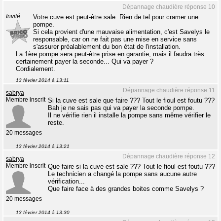
Dépannage chaudière réponse 10
Invité
Votre cuve est peut-être sale. Rien de tel pour cramer une
pompe.
Si cela provient d'une mauvaise alimentation, c'est Savelys le
responsable, car on ne fait pas une mise en service sans
s'assurer préalablement du bon état de l'installation.
La 1ère pompe sera peut-être prise en garantie, mais il faudra très
certainement payer la seconde... Qui va payer ?
Cordialement.
13 février 2014 à 13:11
Dépannage chaudière réponse 11
sabrya
Membre inscrit
Si la cuve est sale que faire ??? Tout le fioul est foutu ???
Bah je ne sais pas qui va payer la seconde pompe.
Il ne vérifie rien il installe la pompe sans même vérifier le
reste.
20 messages
13 février 2014 à 13:21
Dépannage chaudière réponse 12
sabrya
Membre inscrit
Que faire si la cuve est sale ??? Tout le fioul est foutu ???
Le technicien a changé la pompe sans aucune autre
vérification...
Que faire face à des grandes boites comme Savelys ?
20 messages
13 février 2014 à 13:30