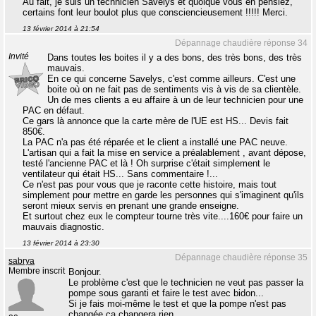
Au fait, je suis un technicien Savelys et quoique vous en pensiez,
certains font leur boulot plus que consciencieusement !!!!! Merci.
13 février 2014 à 21:54
Dépannage chaudière réponse 34
Invité
Dans toutes les boites il y a des bons, des très bons, des très
mauvais.
En ce qui concerne Savelys, c'est comme ailleurs. C'est une
boite où on ne fait pas de sentiments vis à vis de sa clientèle.
Un de mes clients a eu affaire à un de leur technicien pour une
PAC en défaut.
Ce gars là annonce que la carte mère de l'UE est HS... Devis fait
850€.
La PAC n'a pas été réparée et le client a installé une PAC neuve.
L'artisan qui a fait la mise en service a préalablement , avant dépose,
testé l'ancienne PAC et là ! Oh surprise c'était simplement le
ventilateur qui était HS... Sans commentaire !...
Ce n'est pas pour vous que je raconte cette histoire, mais tout
simplement pour mettre en garde les personnes qui s'imaginent qu'ils
seront mieux servis en prenant une grande enseigne.
Et surtout chez eux le compteur tourne très vite....160€ pour faire un
mauvais diagnostic.
13 février 2014 à 23:30
Dépannage chaudière réponse 35
sabrya
Membre inscrit
Bonjour.
Le problème c'est que le technicien ne veut pas passer la
pompe sous garanti et faire le test avec bidon...
Si je fais moi-même le test et que la pompe n'est pas
changée ça changera rien...