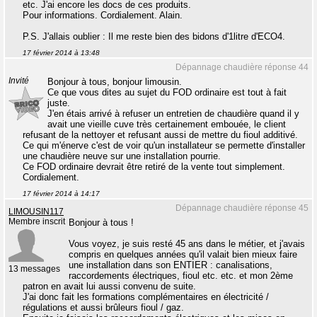
etc. J'ai encore les docs de ces produits.
Pour informations. Cordialement. Alain.
P.S. J'allais oublier : Il me reste bien des bidons d'1litre d'ECO4.
17 février 2014 à 13:48
Dépannage chaudière réponse 44
Invité
Bonjour à tous, bonjour limousin.
Ce que vous dites au sujet du FOD ordinaire est tout à fait
juste.
J'en étais arrivé à refuser un entretien de chaudière quand il y
avait une vieille cuve très certainement embouée, le client
refusant de la nettoyer et refusant aussi de mettre du fioul additivé.
Ce qui m'énerve c'est de voir qu'un installateur se permette d'installer
une chaudière neuve sur une installation pourrie.
Ce FOD ordinaire devrait être retiré de la vente tout simplement.
Cordialement.
17 février 2014 à 14:17
Dépannage chaudière réponse 45
LIMOUSIN117
Membre inscrit
Bonjour à tous !
Vous voyez, je suis resté 45 ans dans le métier, et j'avais
compris en quelques années qu'il valait bien mieux faire
une installation dans son ENTIER : canalisations,
13 messages
raccordements électriques, fioul etc. etc. et mon 2ème
patron en avait lui aussi convenu de suite.
J'ai donc fait les formations complémentaires en électricité /
régulations et aussi brûleurs fioul / gaz.