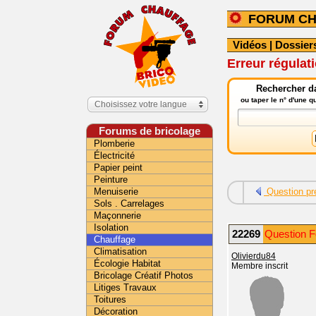
FORUM C
Vidéos
|
Dossier
Erreur régulat
Rechercher da
ou taper le n° d'une 
Choisissez votre langue
Forums de bricolage
Plomberie
Électricité
Papier peint
Peinture
Menuiserie
Question pr
Sols . Carrelages
Maçonnerie
Isolation
22269
Question F
Chauffage
Climatisation
Olivierdu84
Écologie Habitat
Membre inscrit
Bricolage Créatif Photos
Litiges Travaux
Toitures
Décoration