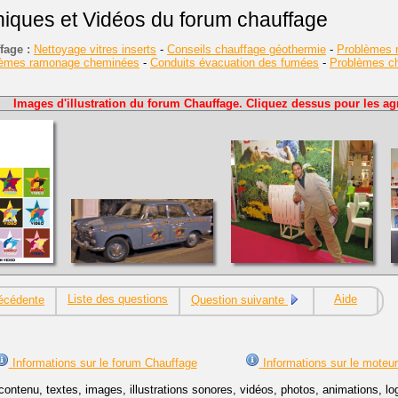
niques et Vidéos du forum chauffage
fage :
Nettoyage vitres inserts
-
Conseils chauffage géothermie
-
Problèmes r
lèmes ramonage cheminées
-
Conduits évacuation des fumées
-
Problèmes cha
Images d'illustration du forum Chauffage. Cliquez dessus pour les agr
Liste des questions
Aide
écédente
Question suivante
Informations sur le forum Chauffage
Informations sur le moteu
contenu, textes, images, illustrations sonores, vidéos, photos, animations, 