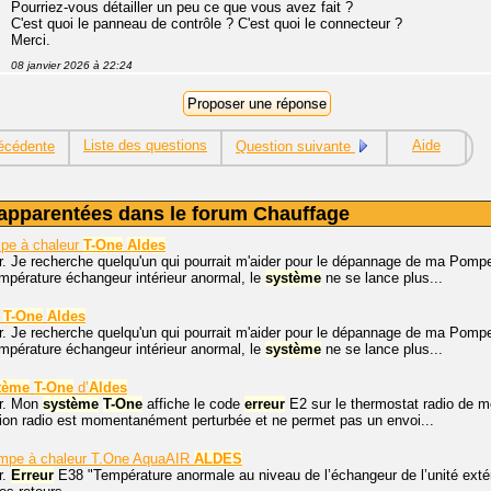
Pourriez-vous détailler un peu ce que vous avez fait ?
C'est quoi le panneau de contrôle ? C'est quoi le connecteur ?
Merci.
08 janvier 2026 à 22:24
Liste des questions
Aide
écédente
Question suivante
apparentées dans le forum Chauffage
pe à chaleur
T-One
Aldes
r. Je recherche quelqu'un qui pourrait m'aider pour le dépannage de ma Pomp
pérature échangeur intérieur anormal, le
système
ne se lance plus...
c
T-One
Aldes
r. Je recherche quelqu'un qui pourrait m'aider pour le dépannage de ma Pomp
pérature échangeur intérieur anormal, le
système
ne se lance plus...
tème
T-One
d’
Aldes
r. Mon
système
T-One
affiche le code
erreur
E2 sur le thermostat radio de mon
ion radio est momentanément perturbée et ne permet pas un envoi...
pe à chaleur T.One AquaAIR
ALDES
r.
Erreur
E38 "Température anormale au niveau de l’échangeur de l’unité ext