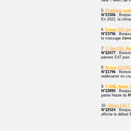
faire ? Merci de v
5.
Problème
sys
N°23306
: Bonjour
En 2022, la climat
6.
Erreur
E57 pom
N°23756
: Bonjour
le message d'
err
7.
T One PAC
Al
N°22477
: Bonsoi
pannes E47 puis d
8.
Erreur
E8 PAC
N°21796
: Bonsoi
redémarrer en cou
9.
T-ONE
Aldes
R
N°22890
: Bonjou
partie Haute du
R
10.
Défaut E60 T
N°22524
: Bonjou
affiche le défaut