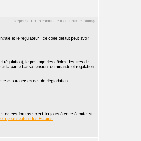
Réponse 1 d'un contributeur du forum-chauffage
ale et le régulateur", ce code défaut peut avoir
 régulation), le passage des câbles, les lires de
r sur la partie basse tension, commande et régulation
 votre assurance en cas de dégradation.
s de ces forums soient toujours à votre écoute, si
com pour soutenir les Forums