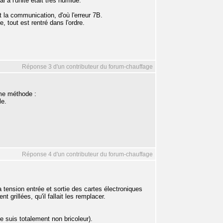
l à l'unité était très humide.
t la communication, d'où l'erreur 7B.
, tout est rentré dans l'ordre.
Réponse 3 d'un contributeur du forum-chauffage
ême méthode :
le.
Réponse 4 d'un contributeur du forum-chauffage
 tension entrée et sortie des cartes électroniques
 grillées, qu'il fallait les remplacer.
je suis totalement non bricoleur).