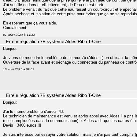
d'eau. J'ai alors remarqué que la prise qui relie le panneau de contrôle généra
J'ai soufflé dedans et effectivement, de l'eau en est sorti.
Le problème venait du fait que cette eau faisait un court-circuit et empêchai
Après séchage et isolation de cette prise pour éviter que ça ne se reproduise
En espérant que ça vous aide.
Cordialement.
01 juillet 2024 à 14:33
Erreur régulation 7B système Aldes Ribo T-One
Bonjour.
Je viens de résoudre le problème de l’erreur 7b (Aldes T) en utilisant la m
Ouverture de la face avant et séchage du connecteur du panneau de contrô
10 août 2025 à 09:02
Erreur régulation 7B système Aldes Ribo T-One
Bonjour.
J'ai le même problème d'erreur 7B.
Le technicien de maintenance est venu et après appel avec Aldes il a pris la
(celles impliquées dans la communication) et Aldes a dit que les cartes étaient
Devis : 3400 euros !!!
Je suis intéressé par essayer votre solution, mais je n'ai pas tout compris (