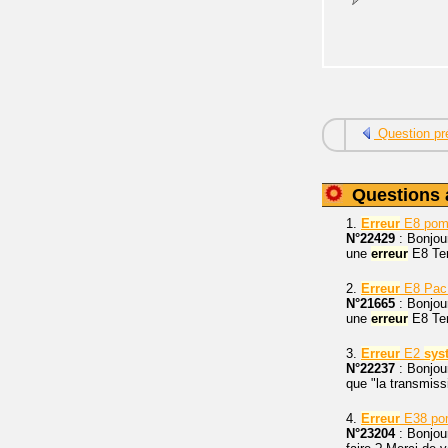
Question pr
Questions 
1.
Erreur
E8 pom
N°22429
: Bonjou
une
erreur
E8 Tem
2.
Erreur
E8 Pa
N°21665
: Bonjou
une
erreur
E8 Tem
3.
Erreur
E2
sys
N°22237
: Bonjou
que "la transmiss
4.
Erreur
E38 pom
N°23204
: Bonjou