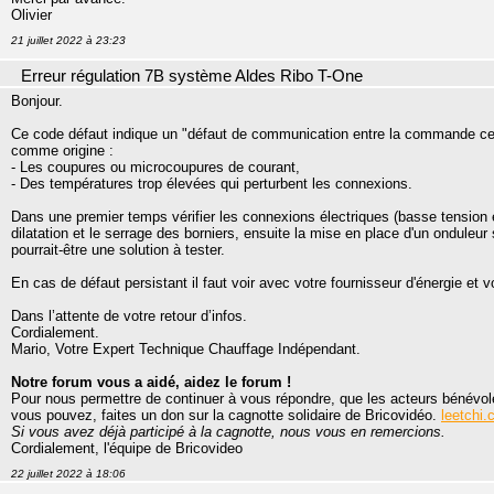
Olivier
21 juillet 2022 à 23:23
Erreur régulation 7B système Aldes Ribo T-One
Bonjour.
Ce code défaut indique un "défaut de communication entre la commande centr
comme origine :
- Les coupures ou microcoupures de courant,
- Des températures trop élevées qui perturbent les connexions.
Dans une premier temps vérifier les connexions électriques (basse tension et
dilatation et le serrage des borniers, ensuite la mise en place d'un onduleu
pourrait-être une solution à tester.
En cas de défaut persistant il faut voir avec votre fournisseur d'énergie et
Dans l’attente de votre retour d’infos.
Cordialement.
Mario, Votre Expert Technique Chauffage Indépendant.
Notre forum vous a aidé, aidez le forum !
Pour nous permettre de continuer à vous répondre, que les acteurs bénévole
vous pouvez, faites un don sur la cagnotte solidaire de Bricovidéo.
leetchi.
Si vous avez déjà participé à la cagnotte, nous vous en remercions.
Cordialement, l'équipe de Bricovideo
22 juillet 2022 à 18:06