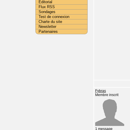
Editorial
Flux RSS
Sondages
Test de connexion
Charte du site
Newsletter
Partenaires
Fybras
Membre inscrit
1 message