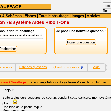
HAUFFAGE
Reste
s & Schémas
|
Fiches
|
Tout le chauffage
|
Images
|
Articles
ion 7B système Aldes Ribo T-One
ns le forum chauffage :
Je pose une nouvelle question :
question pour y accéder directement
Liste des questions
Aide
écédente
Question suivante
orum Chauffage :
Erreur régulation 7B système Aldes Ribo T-One
Bonjour.
Suite à plusieurs coupures de courant pendant cette canicule, mon système
plus…
Une idée de la panne svp ?
Merci par avance.