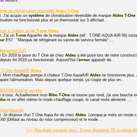
os retours.
tème
de climatisation réversible
Aldes
T-One
. J'ai acquis un
système
de climatisation réversible de marque
Aldes
T-One
isation ne fonctionnait plus et un thermostat sur 3 affichait...
pe à chaleur air/air
T-one
Aldes
. J'ai un
T-one
Aqua/Air de la marque
Aldes
(réf : T.ONE AQUA AIR 06) instal
eur
E57 : "Manque de réfrigérant ou vanne de service fermée"....
des
erreur
E47
r En 2019 la pose du T One de chez
Aldes
a été posé lors de notre construc
epuis fin 2019 ça fonctionnait. Aujourd’hui l’
erreur
apparaît de...
 T.One AquaAIR
Aldes
r. Mon chauffage pompe à chaleur T.One AquaAIR
Aldes
ne fonctionne plus. 
pant l'alimentation. Mais depuis quelque temps ça coupe de plus en...
BUV06 bouche ouverte
r à tous. Actuellement mon
Ribo
T-One
ne tourne pas rond, j'ai une bouche en
ibo
et en effet même le mode chauffage coupé, le canal reste alimenté......
 One Aqua Air
r. Je dispose d'un T One Aqua Air de chez
Aldes
. Lorsque je mets en mode ch
 E60 (Défaut au niveau du rotor compresseur) et le mode...
>>> Résultats suivants pour : Erreur régulation 7B système 