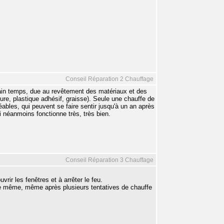
Conseil Réparation 2 Chauffage
tain temps, due au revêtement des matériaux et des
ure, plastique adhésif, graisse). Seule une chauffe de
éables, qui peuvent se faire sentir jusqu'à un an après
i néanmoins fonctionne très, très bien.
Conseil Réparation 3 Chauffage
ir les fenêtres et à arrêter le feu.
s le même, même après plusieurs tentatives de chauffe