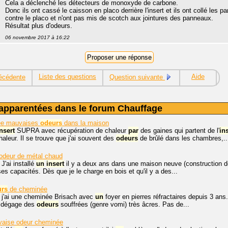
Cela a déclenché les détecteurs de monoxyde de carbone.
Donc ils ont cassé le caisson en placo derrière l'insert et ils ont collé les
contre le placo et n'ont pas mis de scotch aux jointures des panneaux.
Résultat plus d'odeurs.
06 novembre 2017 à 16:22
Liste des questions
Aide
écédente
Question suivante
apparentées dans le forum Chauffage
e mauvaises
odeurs
dans la maison
nsert
SUPRA avec récupération de chaleur
par
des gaines qui partent de l'
in
haleur. Il se trouve que j'ai souvent des
odeurs
de brûlé dans les chambres,..
deur de métal chaud
 J'ai installé
un
insert
il y a deux ans dans une maison neuve (construction de A
 capacités. Dès que je le charge en bois et qu'il y a des...
urs
de cheminée
, j'ai une cheminée Brisach avec
un
foyer en pierres réfractaires depuis 3 an
en dégage des
odeurs
souffrées (genre vomi) très âcres. Pas de...
aise odeur cheminée