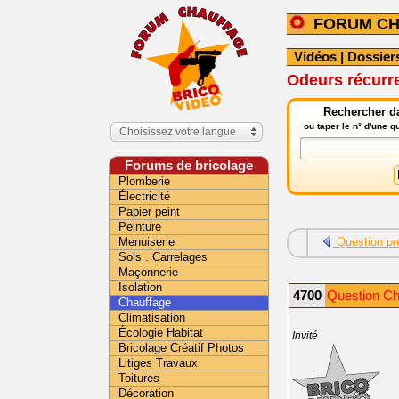
FORUM C
Vidéos
|
Dossier
Odeurs récurr
Rechercher da
ou taper le n° d'une 
Choisissez votre langue
Forums de bricolage
Plomberie
Électricité
Papier peint
Peinture
Menuiserie
Question pr
Sols . Carrelages
Maçonnerie
Isolation
4700
Question Ch
Chauffage
Climatisation
Écologie Habitat
Invité
Bricolage Créatif Photos
Litiges Travaux
Toitures
Décoration