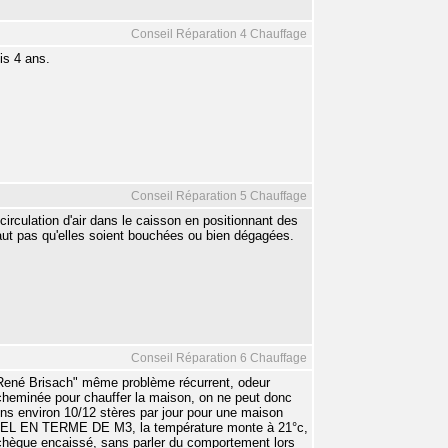
Conseil Réparation 4 Chauffage
is 4 ans.
Conseil Réparation 5 Chauffage
circulation d'air dans le caisson en positionnant des
 faut pas qu'elles soient bouchées ou bien dégagées.
Conseil Réparation 6 Chauffage
René Brisach" même problème récurrent, odeur
 cheminée pour chauffer la maison, on ne peut donc
ons environ 10/12 stères par jour pour une maison
EL EN TERME DE M3, la température monte à 21°c,
 chèque encaissé, sans parler du comportement lors