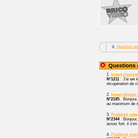
Question pr
Questions 
1.
Insert
cheminé
N°1211
: J'ai
un
i
récupération de c
2.
Insert
dégage o
N°2185
: Bonjour,
au maximum de ses
3.
Problème
ode
N°2344
: Bonjour
assez fort, il s'
4.
Problème mauv