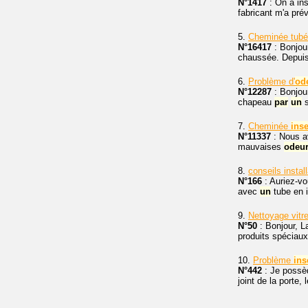
N°1417
: On a ins
fabricant m'a prév
5.
Cheminée tubé
N°16417
: Bonjour
chaussée. Depuis l
6.
Problème d'
od
N°12287
: Bonjour
chapeau
par
un
s
7.
Cheminée
inse
N°11337
: Nous 
mauvaises
odeu
8.
conseils instal
N°166
: Auriez-vo
avec
un
tube en i
9.
Nettoyage vitr
N°50
: Bonjour, L
produits spéciaux
10.
Problème
ins
N°442
: Je poss
joint de la porte,