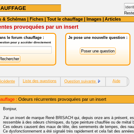
HAUFFAGE
Reste
s & Schémas
|
Fiches
|
Tout le chauffage
|
Images
|
Articles
entes provoquées par un insert
ns le forum chauffage :
Je pose une nouvelle question :
question pour y accéder directement
Liste des questions
Aide
écédente
Question suivante
auffage :
Odeurs récurrentes provoquées par un insert
Bonjour,
J'ai un insert de marque René BRISACH qui, depuis onze ans à présent, est l
ressemble à des odeurs chimiques, du type peinture chauffée ou de métal br
Ces odeurs causent des maux de tête, des serrements de tempes, des na
Ce dysfonctionnement a été signalé très rapidement et cela fait des anné