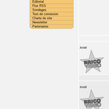
Editorial
Flux RSS
Sondages
Test de connexion
Charte du site
Newsletter
Partenaires
Invité
Invité