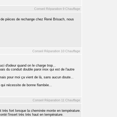
Conseil Réparation 9 Chauffage
s de pièces de rechange chez René Brisach, nous
Conseil Réparation 10 Chauffage
uci d'odeur quand on le charge trop...
is du conduit double paroi inox qui est de l'autre
mais pour moi ça vient de là, sans aucun doute...
f, qui nécessite de bonne flambée...
Conseil Réparation 11 Chauffage
nt très fort lorsque la cheminée monte en température.
nté l'insert très très haut en température.