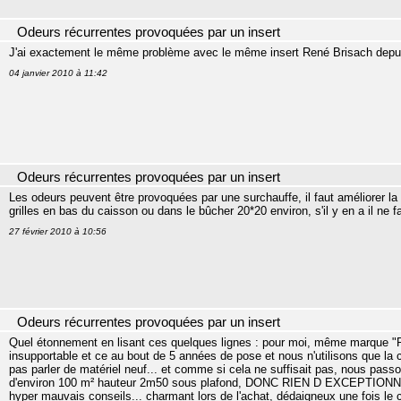
Odeurs récurrentes provoquées par un insert
J'ai exactement le même problème avec le même insert René Brisach depu
04 janvier 2010 à 11:42
Odeurs récurrentes provoquées par un insert
Les odeurs peuvent être provoquées par une surchauffe, il faut améliorer la 
grilles en bas du caisson ou dans le bûcher 20*20 environ, s'il y en a il ne
27 février 2010 à 10:56
Odeurs récurrentes provoquées par un insert
Quel étonnement en lisant ces quelques lignes : pour moi, même marque "
insupportable et ce au bout de 5 années de pose et nous n'utilisons que la
pas parler de matériel neuf... et comme si cela ne suffisait pas, nous pass
d'environ 100 m² hauteur 2m50 sous plafond, DONC RIEN D EXCEPTIONN
hyper mauvais conseils... charmant lors de l'achat, dédaigneux une fois le