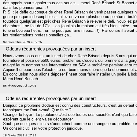
des appels pour signaler tous ces soucis... merci René Brisach St Bonnet 
dans les premiers prix... !
P. S. : je défie quiconque de chez René Brisach de venir passer quelques
genre presque indescriptibles... allez on va dire plastique ou peintures brulée
toutefois quelqu'un est prêt chez René Brisach à relever le défi, n'oubliez
chambres il ne fait de 17°c... ah j'oubliais la maison est très bien isolée : m
(chêne bouleau hêtre... on ne peut pas faire mieux... !). Par contre il serai
les réorientations professionnelles ça...
04 décembre 2010 à 09:16
Odeurs récurrentes provoquées par un insert
Nous avons nous aussi un insert de chez René Brisach depuis 3 ans qui ne
fourniture et pose de 5500 euros, problèmes d'odeurs qui prennent à la gorg
malgré leurs nombreuses interventions en SAV le problème persiste et surt
Aujourd'hui pour nous l'électricité est bien moins chère que la cheminée et 
En conclusion nous allons déposer l'insert pour faire installer un poêle à b
Merci René Brisach.
05 février 2012 à 12:21
Odeurs récurrentes provoquées par un insert
Bonjour, ce problème d'odeur est connu des constructeurs, c'est un défaut 
techniques me l'ont avoué. Que faire ?
Changer le foyer ! Le problème c'est que toutes ces sociétés n'ont que faire d
espèrent que le client va se décourager.
Sauf que quelques clients s'accrochent comme une sangsue au problème et
Un conseil : utiliser votre protection juridique.
19 février 2012 à 17:19