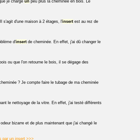
que je charge
un
peu plus la cheminée en bois. Le
 Il s'agit d'une maison à 2 étages, l'
insert
est au rez de
blème d'
insert
de cheminée. En effet, j'ai dû changer le
ois ou que l'on retourne le bois, il se dégage des
cheminée ? Je compte faire le tubage de ma cheminée
t le nettoyage de la vitre. En effet, j'ai testé différents
e odeur bizarre et de plus maintenant que j'ai changé le
 par un insert >>>