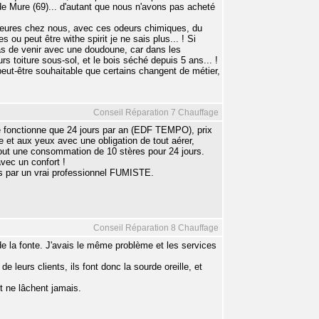
de Mure (69)... d'autant que nous n'avons pas acheté
 heures chez nous, avec ces odeurs chimiques, du
s ou peut être withe spirit je ne sais plus... ! Si
 pas de venir avec une doudoune, car dans les
urs toiture sous-sol, et le bois séché depuis 5 ans... !
t peut-être souhaitable que certains changent de métier,
Conseil Réparation 7 Chauffage
 fonctionne que 24 jours par an (EDF TEMPO), prix
e et aux yeux avec une obligation de tout aérer,
out une consommation de 10 stères pour 24 jours.
avec un confort !
ois par un vrai professionnel FUMISTE.
Conseil Réparation 8 Chauffage
de la fonte. J'avais le même problème et les services
e leurs clients, ils font donc la sourde oreille, et
 ne lâchent jamais.