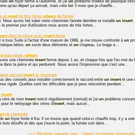
tallé
un
foyer fermé à l'automne, et j'ai
un
problème d'odeur de plastique lors
enu qu'au départ ça arrivait, mais cela fait 3 mois que je chauffe...
e et
insert
et très fortes
odeurs
de fumée
. Nous avons fait tuber notre cheminée l'année dernière et installé
un
insert
.
e premier jour d'utilisation nous avons de très fortes...
eurs
dans le séjour avec
insert
éteint
 à tous Suite à l'achat d'une maison de 1996, je me trouve confronté à
un
pro
tatique béton,
un
socle deux éléments et
un
chapeau. Le tirage a...
rt
mauvaises
odeurs
avons une cheminée
insert
fermé depuis 1 an, et chaque fois que l'on met du b
rs
dans la pièce et qui perdurent. Nous avons l'impression que c'est une...
lation raccord
insert
et cheminée
us des conseils pour installer correctement le raccord entre
un
insert
et une 
nox rigide. Quelles sont les difficultés que je peux rencontrer pendant...
e
insert
a vitre de mon
insert
noircit régulièrement (normal) et j'ai
un
problème concernan
 pour le nettoyage des vitres d'
insert
, mais aucun...
ert
de cheminée
ède
un
foyer fonte 4 Kw. Il se trouve que quand celui-ci chauffe trop, il y a un
 le bois étouffe et dès que j'ouvre la porte, la fumée sort dans...
>>> Résultats suivants pour : Odeurs récurrentes provoquées