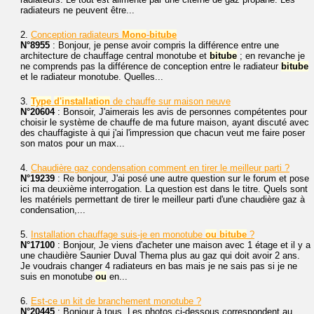
radiateurs ne peuvent être...
2.
Conception radiateurs
Mono
-
bitube
N°8955
: Bonjour, je pense avoir compris la différence entre une
architecture de chauffage central monotube et
bitube
; en revanche je
ne comprends pas la différence de conception entre le radiateur
bitube
et le radiateur monotube. Quelles...
3.
Type
d'installation
de chauffe sur maison neuve
N°20604
: Bonsoir, J'aimerais les avis de personnes compétentes pour
choisir le système de chauffe de ma future maison, ayant discuté avec
des chauffagiste à qui j'ai l'impression que chacun veut me faire poser
son matos pour un max...
4.
Chaudière gaz condensation comment en tirer le meilleur parti ?
N°19239
: Re bonjour, J'ai posé une autre question sur le forum et pose
ici ma deuxième interrogation. La question est dans le titre. Quels sont
les matériels permettant de tirer le meilleur parti d'une chaudière gaz à
condensation,...
5.
Installation chauffage suis-je en monotube
ou
bitube
?
N°17100
: Bonjour, Je viens d'acheter une maison avec 1 étage et il y a
une chaudière Saunier Duval Thema plus au gaz qui doit avoir 2 ans.
Je voudrais changer 4 radiateurs en bas mais je ne sais pas si je ne
suis en monotube
ou
en...
6.
Est-ce un kit de branchement monotube ?
N°20445
: Bonjour à tous, Les photos ci-dessous correspondent au