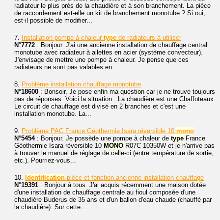
radiateur le plus près de la chaudière et à son branchement. La pièce
de raccordement est-elle un kit de branchement monotube ? Si oui,
est-il possible de modifier...
7.
Installation pompe à chaleur
type
de radiateurs à utiliser
N°7772
: Bonjour. J'ai une ancienne installation de chauffage central :
monotube avec radiateur à ailettes en acier (système convecteur).
J'envisage de mettre une pompe à chaleur. Je pense que ces
radiateurs ne sont pas valables en...
8.
Problème installation chauffage monotube
N°18600
: Bonsoir, Je pose enfin ma question car je ne trouve toujours
pas de réponses. Voici la situation : La chaudière est une Chaffoteaux.
Le circuit de chauffage est divisé en 2 branches et c'est une
installation monotube. La...
9.
Problème PAC France Géothermie Isara réversible 10
mono
N°5454
: Bonjour. Je possède une pompe à chaleur de
type
France
Géothermie Isara réversible 10
MONO
R07C 10350W et je n'arrive pas
à trouver le manuel de réglage de celle-ci (entre température de sortie,
etc.). Pourriez-vous...
10.
Identification
pièce et fonction ancienne installation chauffage
N°19391
: Bonjour à tous. J'ai acquis récemment une maison dotée
d'une installation de chauffage centrale au fioul composée d'une
chaudière Buderus de 35 ans et d'un ballon d'eau chaude (chauffé par
la chaudière). Sur cette...