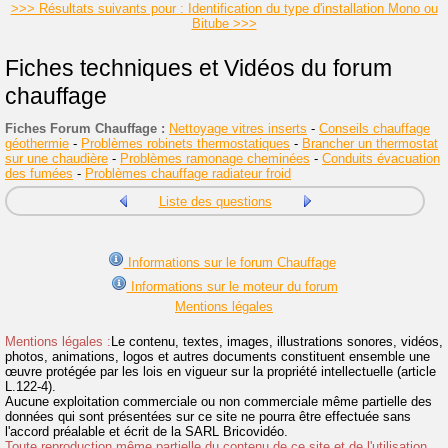
>>> Résultats suivants pour : Identification du type d'installation Mono ou
Bitube >>>
Fiches techniques et Vidéos du forum
chauffage
Fiches Forum Chauffage :
Nettoyage vitres inserts
-
Conseils chauffage
géothermie
-
Problèmes robinets thermostatiques
-
Brancher un thermostat
sur une chaudière
-
Problèmes ramonage cheminées
-
Conduits évacuation
des fumées
-
Problèmes chauffage radiateur froid
Liste des questions
Informations sur le forum Chauffage
Informations sur le moteur du forum
Mentions légales
Mentions légales :
Le contenu, textes, images, illustrations sonores, vidéos,
photos, animations, logos et autres documents constituent ensemble une
œuvre protégée par les lois en vigueur sur la propriété intellectuelle (article
L.122-4).
Aucune exploitation commerciale ou non commerciale même partielle des
données qui sont présentées sur ce site ne pourra être effectuée sans
l'accord préalable et écrit de la SARL Bricovidéo.
Toute reproduction même partielle du contenu de ce site et de l'utilisation