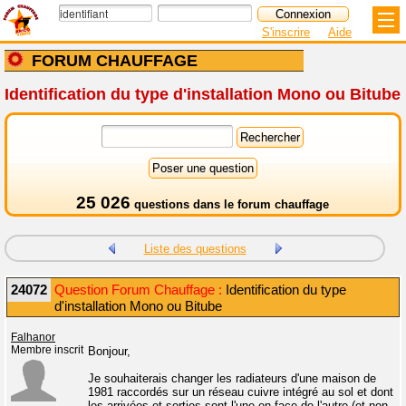
S'inscrire
Aide
FORUM CHAUFFAGE
Identification du type d'installation Mono ou Bitube
25 026
questions dans le
forum chauffage
Liste des questions
24072
Question Forum Chauffage :
Identification du type
d'installation Mono ou Bitube
Falhanor
Membre inscrit
Bonjour,
Je souhaiterais changer les radiateurs d'une maison de
1981 raccordés sur un réseau cuivre intégré au sol et dont
les arrivées et sorties sont l'une en face de l'autre (et non