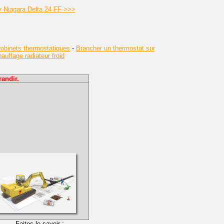
y Niagara Delta 24 FF >>>
obinets thermostatiques
-
Brancher un thermostat sur
uffage radiateur froid
andir.
Faites le savoir :