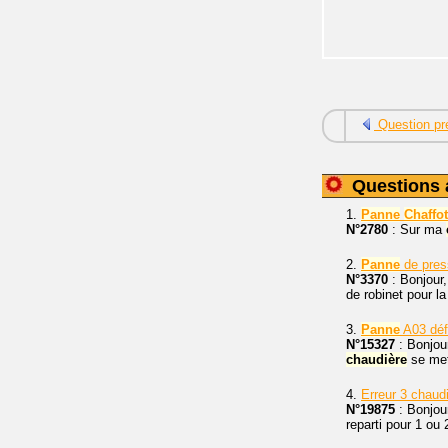
Question pr
Questions 
1.
Panne
Chaffo
N°2780
: Sur ma
2.
Panne
de pres
N°3370
: Bonjour,
de robinet pour la
3.
Panne
A03 déf
N°15327
: Bonjour
chaudière
se met 
4.
Erreur 3 chaud
N°19875
: Bonjou
reparti pour 1 ou