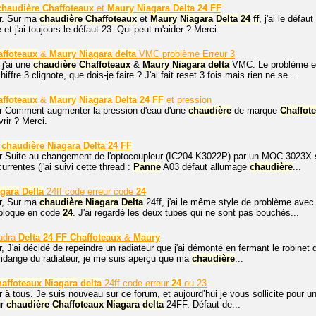
chaudière
Chaffoteaux
et
Maury
Niagara
Delta
24
FF
r. Sur ma
chaudière
Chaffoteaux
et
Maury
Niagara
Delta
24
ff
, j'ai le défa
et j'ai toujours le défaut 23. Qui peut m'aider ? Merci.
ffoteaux
&
Maury
Niagara
delta
VMC problème Erreur 3
 j'ai une
chaudière
Chaffoteaux
&
Maury
Niagara
delta
VMC. Le problème est
iffre 3 clignote, que dois-je faire ? J'ai fait reset 3 fois mais rien ne se...
ffoteaux
&
Maury
Niagara
Delta
24
FF
et pression
r Comment augmenter la pression d'eau d'une
chaudière
de marque
Chaffot
vrir ? Merci.
chaudière
Niagara
Delta
24
FF
r Suite au changement de l'optocoupleur (IC204 K3022P) par un MOC 3023X s
urrentes (j'ai suivi cette thread :
Panne
A03 défaut allumage
chaudière
...
agara
Delta
24ff code erreur code
24
r, Sur ma
chaudière
Niagara
Delta
24ff, j'ai le même style de problème avec
bloque en code
24
. J'ai regardé les deux tubes qui ne sont pas bouchés...
ludra
Delta
24
FF
Chaffoteaux
&
Maury
, J'ai décidé de repeindre un radiateur que j'ai démonté en fermant le robinet
vidange du radiateur, je me suis aperçu que ma
chaudière
...
affoteaux
Niagara
delta
24ff code erreur
24
ou 23
 à tous. Je suis nouveau sur ce forum, et aujourd’hui je vous sollicite pour 
ur
chaudière
Chaffoteaux
Niagara
delta
24FF. Défaut de...