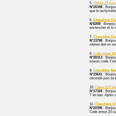
5.
Défaut 23 sur
N°16348
: Bonjou
que le tachymètre 
6.
Chaudière
Cha
N°6208
: Bonjour,
enclencher et le ch
7.
Chaudière
Cha
N°13798
: Bonjou
robinet doit-on ou
8.
Code erreur
24
N°20313
: Bonjou
erreurs code 3 réc
9.
Chaudière
Ni
N°15641
: Bonjou
seconde puis se 
10.
Erreur E07 A
N°17328
: Bonjour
T en bas. Après 
11.
Chaudière
Ch
N°20396
: Bonjour
Code erreur 23 s