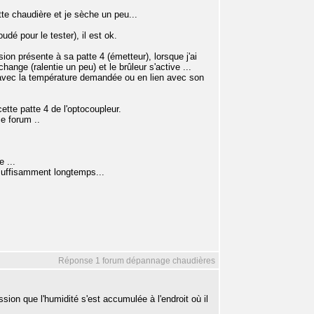
tte chaudière et je sèche un peu...
udé pour le tester), il est ok.
ion présente à sa patte 4 (émetteur), lorsque j'ai
hange (ralentie un peu) et le brûleur s'active ...
 avec la température demandée ou en lien avec son
ette patte 4 de l'optocoupleur.
e forum ..
 ...
 suffisamment longtemps...
Réponse 1 forum dépannage chaudières
ession que l'humidité s'est accumulée à l'endroit où il