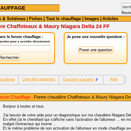
HAUFFAGE
Reste
s & Schémas
|
Fiches
|
Tout le chauffage
|
Images
|
Articles
re Chaffoteaux & Maury Niagara Delta 24 FF
ns le forum chauffage :
Je pose une nouvelle question :
question pour y accéder directement
Liste des questions
Aide
écédente
Question suivante
orum Chauffage :
Panne chaudière Chaffoteaux & Maury Niagara Del
Bonjour à toutes et tous.
J'ai besoin de votre aide pour un diagnostique sur ma chaudière Niagara De
En effet j'ai le chenillard qui s'affiche sans l'activation de l'allumeur ... en m
malgré l'extracteur qui tourne ...
Et le même problème de non activation de l'allumeur en mode chauffage avec 