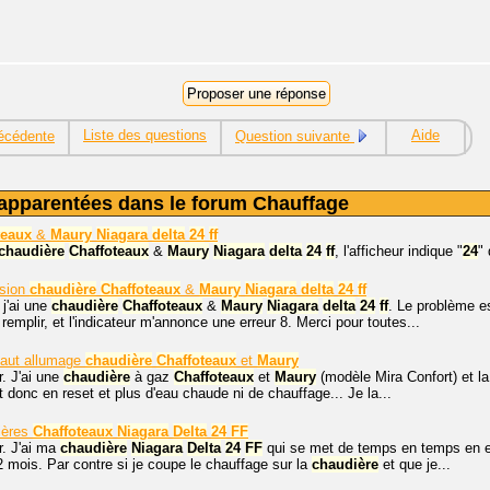
Liste des questions
Aide
écédente
Question suivante
apparentées dans le forum Chauffage
teaux
&
Maury
Niagara
delta
24
ff
chaudière
Chaffoteaux
&
Maury
Niagara
delta
24
ff
, l'afficheur indique "
24
"
sion
chaudière
Chaffoteaux
&
Maury
Niagara
delta
24
ff
 j'ai une
chaudière
Chaffoteaux
&
Maury
Niagara
delta
24
ff
. Le problème es
 remplir, et l'indicateur m'annonce une erreur 8. Merci pour toutes...
aut allumage
chaudière
Chaffoteaux
et
Maury
. J'ai une
chaudière
à gaz
Chaffoteaux
et
Maury
(modèle Mira Confort) et l
donc en reset et plus d'eau chaude ni de chauffage... Je la...
ières
Chaffoteaux
Niagara
Delta
24
FF
r. J'ai ma
chaudière
Niagara
Delta
24
FF
qui se met de temps en temps en err
 2 mois. Par contre si je coupe le chauffage sur la
chaudière
et que je...