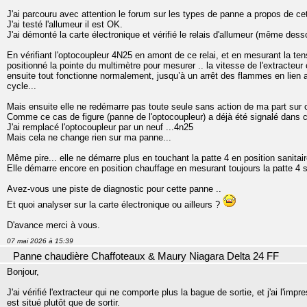
J'ai parcouru avec attention le forum sur les types de panne a propos de ce
J'ai testé l'allumeur il est OK.
J'ai démonté la carte électronique et vérifié le relais d'allumeur (même desso
En vérifiant l'optocoupleur 4N25 en amont de ce relai, et en mesurant la tens
positionné la pointe du multimètre pour mesurer .. la vitesse de l'extracteur c
ensuite tout fonctionne normalement, jusqu’à un arrêt des flammes en lien
cycle...
Mais ensuite elle ne redémarre pas toute seule sans action de ma part sur c
Comme ce cas de figure (panne de l'optocoupleur) a déjà été signalé dans c
J'ai remplacé l'optocoupleur par un neuf ...4n25
Mais cela ne change rien sur ma panne...
Même pire... elle ne démarre plus en touchant la patte 4 en position sanitaire
Elle démarre encore en position chauffage en mesurant toujours la patte 4
Avez-vous une piste de diagnostic pour cette panne ..
Et quoi analyser sur la carte électronique ou ailleurs ?
D'avance merci à vous.
07 mai 2026 à 15:39
Panne chaudière Chaffoteaux & Maury Niagara Delta 24 FF
Bonjour,
J'ai vérifié l'extracteur qui ne comporte plus la bague de sortie, et j'ai l'impr
est situé plutôt que de sortir.