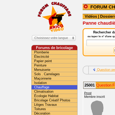
FORUM C
Vidéos
|
Dossier
Panne chaudiè
Rechercher da
ou taper le n° d'une 
Choisissez votre langue
Forums de bricolage
Plomberie
Électricité
Papier peint
Peinture
Menuiserie
Question pr
Sols . Carrelages
Maçonnerie
Isolation
25001
Question F
Chauffage
Climatisation
Prost
Écologie Habitat
Membre inscrit
Bricolage Créatif Photos
Litiges Travaux
Toitures
Décoration