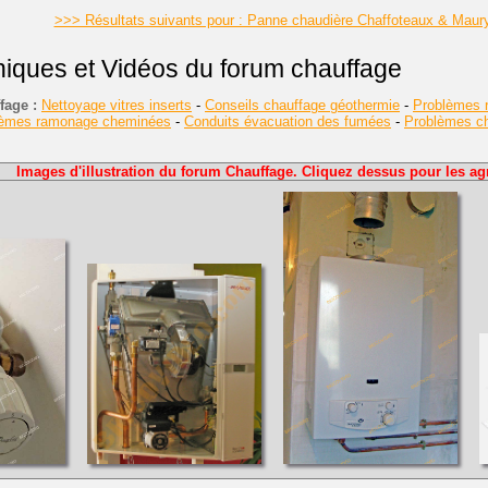
>>> Résultats suivants pour : Panne chaudière Chaffoteaux & Maur
niques et Vidéos du forum chauffage
fage :
Nettoyage vitres inserts
-
Conseils chauffage géothermie
-
Problèmes r
lèmes ramonage cheminées
-
Conduits évacuation des fumées
-
Problèmes cha
Images d'illustration du forum Chauffage. Cliquez dessus pour les agr