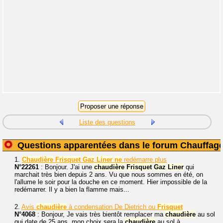
Liste des questions
Questions apparentées dans le forum Chauffag
1.
Chaudière
Frisquet
Gaz
Liner
ne
redémarre plus
N°22261
: Bonjour. J'ai une
chaudière
Frisquet
Gaz
Liner
qui
marchait très bien depuis 2 ans. Vu que nous sommes en été, on
l'allume le soir pour la douche en ce moment. Hier impossible de la
redémarrer. Il y a bien la flamme mais...
2.
Avis
chaudière
à condensation De Dietrich ou
Frisquet
N°4068
: Bonjour, Je vais très bientôt remplacer ma
chaudière
au sol
qui date de 25 ans, mon choix sera la
chaudière
au sol à