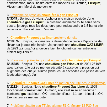
condensation, mais j'hésite entre les modèles De Dietrich,
Frisquet
,
Viessmann. Merci de me donner...
3.
Problème de pression
chaudière
à
gaz
Frisquet
N°3549
: Bonjour. Je viens d'acheter une maison équipée d'une
chaudière
à
gaz
Frisquet
. La pression augmente toute seule sans
cesse, je purge tous les deux jours pour redescendre à 1.5 bar et elle
remonte à 3 bars et plus. L'ancien...
4.
Chaudière
Frisquet
gaz
liner
problème de fuite
N°18076
: Bonjour, Je viens vous demander de l'aide à l'approche de
l'hiver car je suis très inquiet. Je possède une
chaudière
GAZ
LINER
de 1993 qui jusqu'ici a toujours bien fonctionné car les entretiens
étaient réguliers et...
5.
Pression trop élevée qui met en sécurité
chaudière
gaz
Frisquet
N°15685
: Bonjour. J'ai une
chaudière
gaz
Frisquet
de 2001 23 kW
avec ballon. Elle qui se met en sécurité à cause de la pression qui
augmente dès que je l'allume (dans les 20 secondes elle passe de vert
à sécurité rouge). J'ai...
6.
Chaudière
Frisquet
Gaz
Liner
se met en sécurité dès le démarrage
N°22124
: Bonjour, Notre
chaudière
Frisquet
Gaz
Liner
de 1998
fonctionnait normalement. Un matin, elle s'est mise en sécurité :
bonbonne
gaz
extérieur : OK - pression d'eau : 1,1 bar - étincelle :OK -
L’extracteur se met en route...
7.
Problème chauffe-eau TTulpe alarme E1 C-Meister 13 P30 Eco