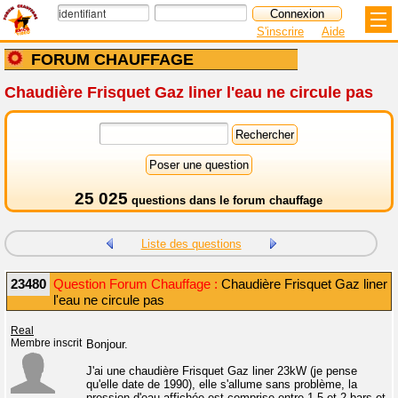
S'inscrire
Aide
FORUM CHAUFFAGE
Chaudière Frisquet Gaz liner l'eau ne circule pas
25 025
questions dans le
forum chauffage
Liste des questions
23480
Question Forum Chauffage :
Chaudière Frisquet Gaz liner
l'eau ne circule pas
Real
Membre inscrit
Bonjour.
J'ai une chaudière Frisquet Gaz liner 23kW (je pense
qu'elle date de 1990), elle s'allume sans problème, la
pression d'eau affichée est comprise entre 1,5 et 2 bars et