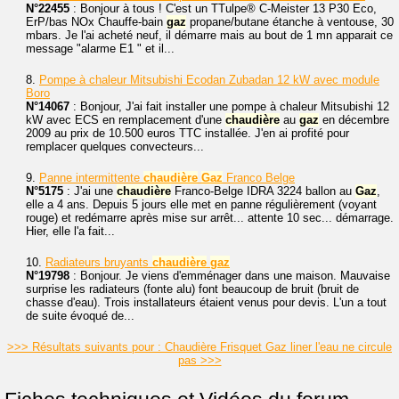
N°22455
: Bonjour à tous ! C'est un TTulpe® C-Meister 13 P30 Eco,
ErP/bas NOx Chauffe-bain
gaz
propane/butane étanche à ventouse, 30
mbars. Je l'ai acheté neuf, il démarre mais au bout de 1 mn apparait ce
message "alarme E1 " et il...
8.
Pompe à chaleur Mitsubishi Ecodan Zubadan 12 kW avec module
Boro
N°14067
: Bonjour, J'ai fait installer une pompe à chaleur Mitsubishi 12
kW avec ECS en remplacement d'une
chaudière
au
gaz
en décembre
2009 au prix de 10.500 euros TTC installée. J'en ai profité pour
remplacer quelques convecteurs...
9.
Panne intermittente
chaudière
Gaz
Franco Belge
N°5175
: J'ai une
chaudière
Franco-Belge IDRA 3224 ballon au
Gaz
,
elle a 4 ans. Depuis 5 jours elle met en panne régulièrement (voyant
rouge) et redémarre après mise sur arrêt... attente 10 sec... démarrage.
Hier, elle l'a fait...
10.
Radiateurs bruyants
chaudière
gaz
N°19798
: Bonjour. Je viens d'emménager dans une maison. Mauvaise
surprise les radiateurs (fonte alu) font beaucoup de bruit (bruit de
chasse d'eau). Trois installateurs étaient venus pour devis. L'un a tout
de suite évoqué de...
>>> Résultats suivants pour : Chaudière Frisquet Gaz liner l'eau ne circule
pas >>>