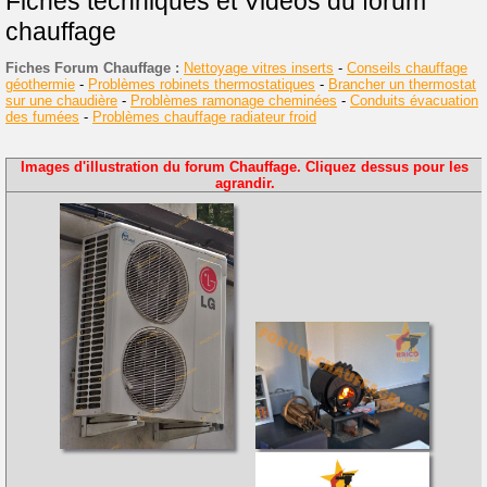
Fiches techniques et Vidéos du forum
chauffage
Fiches Forum Chauffage :
Nettoyage vitres inserts
-
Conseils chauffage
géothermie
-
Problèmes robinets thermostatiques
-
Brancher un thermostat
sur une chaudière
-
Problèmes ramonage cheminées
-
Conduits évacuation
des fumées
-
Problèmes chauffage radiateur froid
Images d'illustration du forum Chauffage. Cliquez dessus pour les
agrandir.