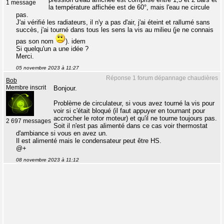
1 message
la température affichée est de 60°, mais l'eau ne circule
pas.
J'ai vérifié les radiateurs, il n'y a pas d'air, j'ai éteint et rallumé sans
succès, j'ai tourné dans tous les sens la vis au milieu (je ne connais
pas son nom
). idem
Si quelqu'un a une idée ?
Merci.
05 novembre 2023 à 11:27
Réponse 1 forum dépannage chaudières
Bob
Membre inscrit
Bonjour.
Problème de circulateur, si vous avez tourné la vis pour
voir si c'était bloqué (il faut appuyer en tournant pour
accrocher le rotor moteur) et qu'il ne tourne toujours pas.
2 697 messages
Soit il n'est pas alimenté dans ce cas voir thermostat
d'ambiance si vous en avez un.
Il est alimenté mais le condensateur peut être HS.
@+
08 novembre 2023 à 11:12