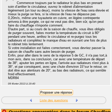
Commencer toujours par le radiateur le plus bas en prenant
soin d’arrêter le circulateur, ouvrez le robinet d'alimentation
légèrement (un tour ou deux), moins la vitesse de l'eau sera élevée et
mieux la purge se fera, si la vitesse de l'eau ne dépasse pas
0,20m/s, même une tuyauterie en cuivre, en légère contrepente
arrivera à être purgée, ce qui ne veut pas dire, bien sûr, qu'on peut
faire du chauffage n'importe comment.
D'autre part, si au cours de la saison de chauffe, vous êtes obligés
de purger souvent, faites monter la température du circuit à 80°
pendant une heure, arrêtez le circulateur et re-purgez tous les
radiateurs et complétez le manque d'eau en ouvrant une fois de plus
le robinet très lentement.
Si votre installation est faites correctement, vous devriez passer la
saison de chauffe sans autre besoin de purger.
Enfin, pour aller dans le sens de la réponse 5 de GC, il n'a pas tort,à
mon avis, dans sa conclusion, car avec une température de départ
de 38°, ajouter les pertes en ligne, l'arrivée aux radiateurs n'est plus à
38°, et par conséquent, avec une chute d'environ 15°sur le retour, on
doit être aux alentours de 20°, au bas des radiateurs, ce qui semble
froid effectivement.
MDR84
09 février 2013 à 19:40
Liste des questions
Questions apparentées dans le forum Chauffag