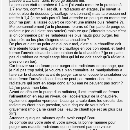
passée à 2,1 bars, donc re-purge aujourd’hui.
La pression était retombée à 1,4 et j’ai voulu remettre la pression à
1,7 environ, comme il est dit, si radiateurs en étages, j’ai ouvert le
robinet bleu du dessous (chauffage fonctionnant) mais la pression est
restée à 1,4 (je ne sais pas s'il faut attendre un peu que ça monte car
pour ma part j’ai laissé ouvert ce robinet une minute puis refermé ?).
Moi personnellement j’ai lu plusieurs forums où l’on parle de purge de
radiateur (ce qui n’est pas sorcier) mais ce que j’aimerais savoir c’est
si on commence par les radiateurs les plus hauts pour purger, les
plus prés ou les plus éloignés de la chaudière ?
De plus et c’est un point crucial pour moi, c’est si la chaudière doit
être éteinte totalement, juste le chauffage en position éteint, et faut-il
fermer l’arrivée d’eau de l’alimentation de la chaudière ? (je ne parle
pas du robinet de remplissage bleu qui lui ne doit servir qu’à régler la
pression en bar).
Car trouver sur un forum pour purger des radiateurs ce passage, que
je n’ai pas trop saisi, je voudrais bien connaître les manipulations à
faire sur la chaudière avant de purger car si on coupe le circulateur ou
si on ferme l’arrivée d’eau, l’eau ne peut pas monter dans les
radiateurs qui sont en étage donc air ou eau ne peuvent pas sortir ?
Là j'en perds mon latin.
Avant de débuter la purge d’un radiateur, il est impératif de fermer
l’alimentation en eau au niveau de l’accélérateur de la chaudière,
également appelée «pompe». L’eau qui circule dans les circuits des
radiateurs étant sous pression, vous risquez de vous brûler
gravement (moi ça ne craint pas l’eau de chauffage est au plus bas
38°).
Attendez quelques minutes après avoir coupé l’eau.
Je compte sur votre aide et votre savoir, la bonne manière pour
purger ces maudits radiateurs qui ne tiennent pas une valeur