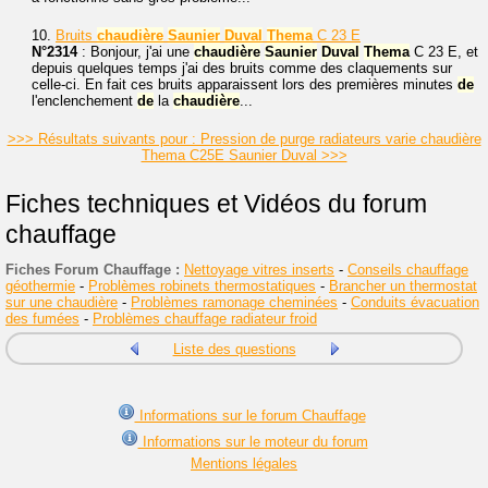
10.
Bruits
chaudière
Saunier
Duval
Thema
C 23 E
N°2314
: Bonjour, j'ai une
chaudière
Saunier
Duval
Thema
C 23 E, et
depuis quelques temps j'ai des bruits comme des claquements sur
celle-ci. En fait ces bruits apparaissent lors des premières minutes
de
l'enclenchement
de
la
chaudière
...
>>> Résultats suivants pour : Pression de purge radiateurs varie chaudière
Thema C25E Saunier Duval >>>
Fiches techniques et Vidéos du forum
chauffage
Fiches Forum Chauffage :
Nettoyage vitres inserts
-
Conseils chauffage
géothermie
-
Problèmes robinets thermostatiques
-
Brancher un thermostat
sur une chaudière
-
Problèmes ramonage cheminées
-
Conduits évacuation
des fumées
-
Problèmes chauffage radiateur froid
Liste des questions
Informations sur le forum Chauffage
Informations sur le moteur du forum
Mentions légales