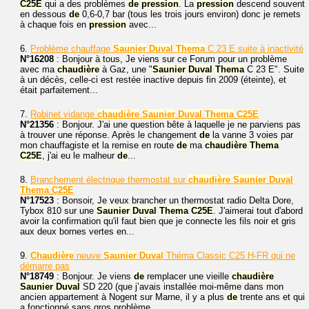
C25E
qui a des problèmes
de
pression
. La
pression
descend souvent
en dessous
de
0,6-0,7 bar (tous les trois jours environ) donc je remets
à chaque fois en
pression
avec...
6.
Problème chauffage
Saunier
Duval
Thema
C 23 E suite à inactivité
N°16208
: Bonjour à tous, Je viens sur ce Forum pour un problème
avec ma
chaudière
à Gaz, une "
Saunier
Duval
Thema
C 23 E". Suite
à un décès, celle-ci est restée inactive depuis fin 2009 (éteinte), et
était parfaitement...
7.
Robinet vidange
chaudière
Saunier
Duval
Thema
C25E
N°21356
: Bonjour. J'ai une question bête à laquelle je ne parviens pas
à trouver une réponse. Après le changement
de
la vanne 3 voies par
mon chauffagiste et la remise en route
de
ma
chaudière
Thema
C25E
, j'ai eu le malheur
de
...
8.
Branchement électrique thermostat sur
chaudière
Saunier
Duval
Thema
C25E
N°17523
: Bonsoir, Je veux brancher un thermostat radio Delta Dore,
Tybox 810 sur une
Saunier
Duval
Thema
C25E
. J'aimerai tout d'abord
avoir la confirmation qu'il faut bien que je connecte les fils noir et gris
aux deux bornes vertes en...
9.
Chaudière
neuve
Saunier
Duval
Théma Classic C25 H-FR qui ne
démarre pas
N°18749
: Bonjour. Je viens
de
remplacer une vieille
chaudière
Saunier
Duval
SD 220 (que j’avais installée moi-même dans mon
ancien appartement à Nogent sur Marne, il y a plus
de
trente ans et qui
a fonctionné sans gros problème...