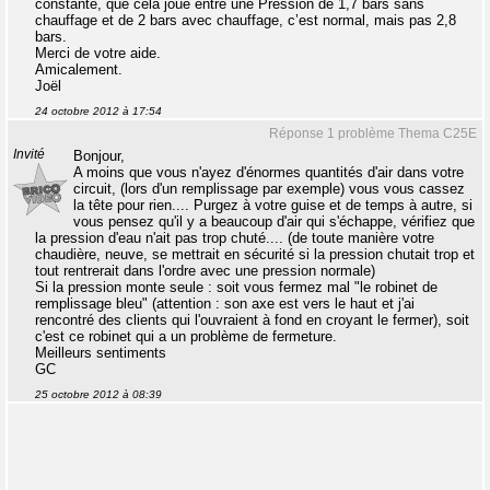
constante, que cela joue entre une Pression de 1,7 bars sans
chauffage et de 2 bars avec chauffage, c’est normal, mais pas 2,8
bars.
Merci de votre aide.
Amicalement.
Joël
24 octobre 2012 à 17:54
Réponse 1 problème Thema C25E
Invité
Bonjour,
A moins que vous n'ayez d'énormes quantités d'air dans votre
circuit, (lors d'un remplissage par exemple) vous vous cassez
la tête pour rien.... Purgez à votre guise et de temps à autre, si
vous pensez qu'il y a beaucoup d'air qui s'échappe, vérifiez que
la pression d'eau n'ait pas trop chuté.... (de toute manière votre
chaudière, neuve, se mettrait en sécurité si la pression chutait trop et
tout rentrerait dans l'ordre avec une pression normale)
Si la pression monte seule : soit vous fermez mal "le robinet de
remplissage bleu" (attention : son axe est vers le haut et j'ai
rencontré des clients qui l'ouvraient à fond en croyant le fermer), soit
c'est ce robinet qui a un problème de fermeture.
Meilleurs sentiments
GC
25 octobre 2012 à 08:39