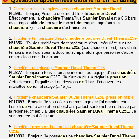
1.
Cherche robinet remplissage eau
chaudière
Saunier
Duval
N°3981
: Bonjour, Voici ce que me dit le site
Saunier
Duval
.
Effectivement, la
chaudière
ThemaPlus
Saunier
Duval
est à 0,6 bars
mais impossible
de
trouver le robinet
de
remplissage (sous la
chaudière
?) : La
chaudière
s'est mise en...
2.
Problème température d'eau
chaudière
Saunier
Duval
Thema
c25e
N°1356
: J'ai des problèmes
de
température d'eau irrégulière sur une
chaudière
Saunier
Duval
Thema
c25e
(eau chaude à fond, puis chute
temporaire à froid sous la douche, sympa, alors que personne d'autre
ne tire d'eau dans la maison !...
3.
Problème remplissage
Saunier
Duval
Thema
C23
N°3277
: Bonjour à tous, mon appartement est équipé d'une
chaudière
Saunier
Duval
thema
C23E. Je n'arrive plus à régler la
pression
.
Actuellement, l'aiguille est en dessous
de
1 bar. J'ai ouvert les
manettes
de
remplissage (à 45°),...
4.
Problème
chaudière
Saunier
Duval
Thema
C25E
pression
faible
N°17693
: Bonsoir, Je vous écris ce message car j'ai grandement
besoin
de
votre aide et en cherchant partout sur le net je ne trouve pas
la réponse. :mad: J'ai une
chaudière
Saunier
Duval
Thema
C25E
. Je
suis rentrée tout à l'heure...
5.
Problème
pression
bouton bleu
chaudière
Saunier
Duval
Thema
C25E
N°19332
: Bonjour, Je possè
de
une
chaudière
Saunier
Duval
Thema