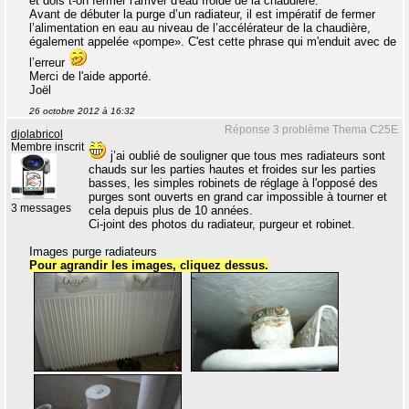
et dois t-on fermer l'arriver d'eau froide de la chaudière.
Avant de débuter la purge d’un radiateur, il est impératif de fermer
l’alimentation en eau au niveau de l’accélérateur de la chaudière,
également appelée «pompe». C'est cette phrase qui m'enduit avec de
l’erreur
Merci de l'aide apporté.
Joël
26 octobre 2012 à 16:32
Réponse 3 problème Thema C25E
djolabricol
Membre inscrit
j’ai oublié de souligner que tous mes radiateurs sont
chauds sur les parties hautes et froides sur les parties
basses, les simples robinets de réglage à l'opposé des
purges sont ouverts en grand car impossible à tourner et
3 messages
cela depuis plus de 10 années.
Ci-joint des photos du radiateur, purgeur et robinet.
Images purge radiateurs
Pour agrandir les images, cliquez dessus.