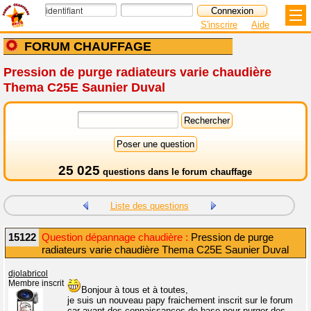
S'inscrire
Aide
FORUM CHAUFFAGE
Pression de purge radiateurs varie chaudière
Thema C25E Saunier Duval
25 025
questions dans le
forum chauffage
Liste des questions
15122
Question dépannage chaudière :
Pression de purge
radiateurs varie chaudière Thema C25E Saunier Duval
djolabricol
Membre inscrit
Bonjour à tous et à toutes,
je suis un nouveau papy fraichement inscrit sur le forum
car ayant des connaissances de base pour purger des