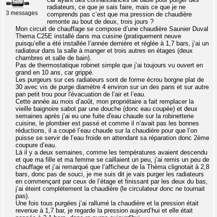
radiateurs, ce que je sais faire, mais ce que je ne
3 messages
comprends pas c’est que ma pression de chaudière
remonte au bout de deux, trois jours ?
Mon circuit de chauffage se compose d’une chaudière Saunier Duval
Thema C25E installé dans ma cuisine (pratiquement neuve
puisqu’elle a été installée l’année dernière et réglée à 1,7 bars, j’ai un
radiateur dans la salle à manger et trois autres en étages (deux
chambres et salle de bain).
Pas de thermostatique robinet simple que j’ai toujours vu ouvert en
grand en 10 ans, car grippé.
Les purgeurs sur ces radiateurs sont de forme écrou borgne plat de
30 avec vis de purge diamètre 4 environ sur un des pans et sur autre
pan petit trou pour l'évacuation de l’air et l’eau.
Cette année au mois d’août, mon propriétaire a fait remplacer la
vieille baignoire sabot par une douche (donc eau coupée) et deux
semaines après j’ai eu une fuite d'eau chaude sur la robinetterie
cuisine, le plombier est passé et comme il n’avait pas les bonnes
réductions, il a coupé l’eau chaude sur la chaudière pour que l’on
puisse se servir de l’eau froide en attendant sa réparation donc 2ème
coupure d’eau.
Là il y a deux semaines, comme les températures avaient descendu
et que ma fille et ma femme se caillaient un peu, j’ai remis un peu de
chauffage et j’ai remarqué que l’afficheur de la Théma clignotait à 2,8
bars, donc pas de souci, je me suis dit je vais purger les radiateurs
en commençant par ceux de l’étage et finissant par les deux du bas,
j’ai éteint complètement la chaudière (le circulateur donc ne tournait
pas).
Une fois tous purgées j’ai rallumé la chaudière et la pression était
revenue à 1,7 bar, je regarde la pression aujourd’hui et elle était