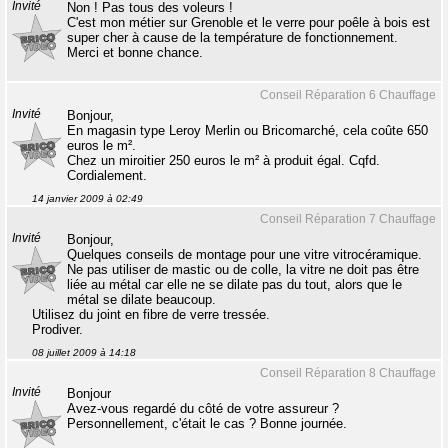
Invité
Non ! Pas tous des voleurs !
C'est mon métier sur Grenoble et le verre pour poêle à bois est
super cher à cause de la température de fonctionnement.
Merci et bonne chance.
Conseil Réparation 6 Chauffage
Invité
Bonjour,
En magasin type Leroy Merlin ou Bricomarché, cela coûte 650
euros le m².
Chez un miroitier 250 euros le m² à produit égal. Cqfd.
Cordialement.
14 janvier 2009 à 02:49
Conseil Réparation 7 Chauffage
Invité
Bonjour,
Quelques conseils de montage pour une vitre vitrocéramique.
Ne pas utiliser de mastic ou de colle, la vitre ne doit pas être
liée au métal car elle ne se dilate pas du tout, alors que le
métal se dilate beaucoup.
Utilisez du joint en fibre de verre tressée.
Prodiver.
08 juillet 2009 à 14:18
Conseil Réparation 8 Chauffage
Invité
Bonjour
Avez-vous regardé du côté de votre assureur ?
Personnellement, c'était le cas ? Bonne journée.