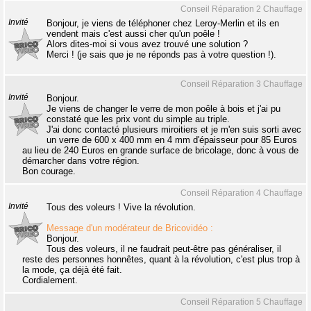
Conseil Réparation 2 Chauffage
Invité
Bonjour, je viens de téléphoner chez Leroy-Merlin et ils en
vendent mais c'est aussi cher qu'un poêle !
Alors dites-moi si vous avez trouvé une solution ?
Merci ! (je sais que je ne réponds pas à votre question !).
Conseil Réparation 3 Chauffage
Invité
Bonjour.
Je viens de changer le verre de mon poêle à bois et j'ai pu
constaté que les prix vont du simple au triple.
J'ai donc contacté plusieurs miroitiers et je m'en suis sorti avec
un verre de 600 x 400 mm en 4 mm d'épaisseur pour 85 Euros
au lieu de 240 Euros en grande surface de bricolage, donc à vous de
démarcher dans votre région.
Bon courage.
Conseil Réparation 4 Chauffage
Invité
Tous des voleurs ! Vive la révolution.
Message d'un modérateur de Bricovidéo :
Bonjour.
Tous des voleurs, il ne faudrait peut-être pas généraliser, il
reste des personnes honnêtes, quant à la révolution, c'est plus trop à
la mode, ça déjà été fait.
Cordialement.
Conseil Réparation 5 Chauffage