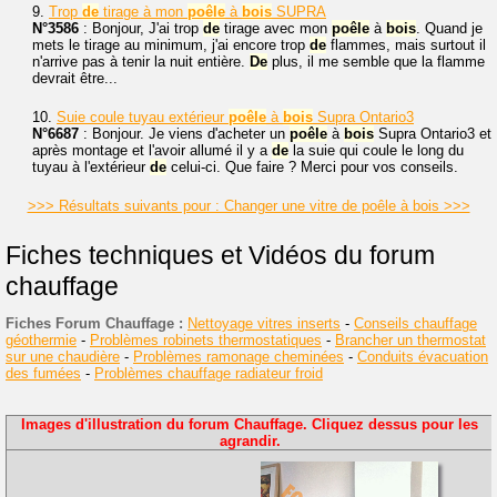
9.
Trop
de
tirage à mon
poêle
à
bois
SUPRA
N°3586
: Bonjour, J'ai trop
de
tirage avec mon
poêle
à
bois
. Quand je
mets le tirage au minimum, j'ai encore trop
de
flammes, mais surtout il
n'arrive pas à tenir la nuit entière.
De
plus, il me semble que la flamme
devrait être...
10.
Suie coule tuyau extérieur
poêle
à
bois
Supra Ontario3
N°6687
: Bonjour. Je viens d'acheter un
poêle
à
bois
Supra Ontario3 et
après montage et l'avoir allumé il y a
de
la suie qui coule le long du
tuyau à l'extérieur
de
celui-ci. Que faire ? Merci pour vos conseils.
>>> Résultats suivants pour : Changer une vitre de poêle à bois >>>
Fiches techniques et Vidéos du forum
chauffage
Fiches Forum Chauffage :
Nettoyage vitres inserts
-
Conseils chauffage
géothermie
-
Problèmes robinets thermostatiques
-
Brancher un thermostat
sur une chaudière
-
Problèmes ramonage cheminées
-
Conduits évacuation
des fumées
-
Problèmes chauffage radiateur froid
Images d'illustration du forum Chauffage. Cliquez dessus pour les
agrandir.