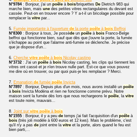
N°9784
: Bonjour, j'ai un
poêle
à
bois
/briquettes
De
Dietrich 983 qui
marche bien, mais
une
des petites vitres rectangulaires du devant est
cassée. Peut-on en trouver encore ? Y a-t-il un bricolage possible pour
remplacer la
vitre
par...
5.
Fumée importante à l'ouverture
de
la porte
poêle
à
bois
Beffroi
N°8300
: Bonjour à tous, Je possè
de
un
poêle
à
bois
Franco-Belge
beffroi qui fonctionne bien, sauf que dès que j'ouvre la porte, la fumée
s'échappe au point que l'alarme anti-fumée se déclenche. Je précise
que je dispose d'un...
6.
Cherche
vitre
poêle
à
bois
Nicolay casting
N°3732
: J'ai un
poêle
à
bois
Nicolay casting, les clips qui tiennent les
vitres ont cassé et je n'en trouve nulle part. Est-ce que vous pouvez
me dire où en trouver, ou par quoi puis-je les remplacer ? Merci.
7.
Emanation
de
fumée
poêle
Invicta
N°7897
: Bonjour, Depuis plus d'un mois, nous avons installé un
poêle
à
bois
Invicta Modéna et rien ne fonctionne comme prévu. Notre
maison sent la fumée dès lors que nous rechargeons le
poêle
, la
vitre
est toute noire, mauvais...
8.
Joint sur
vitre
poêle
à
bois
N°1555
: Bonjour, il y a peu
de
temps j'ai fait l'acquisition d'un
poêle
à
bois
(très joli modèle à 600 euros et 12 kws). Mais le problème, c'est
qu'il n'y a pas
de
joint entre la
vitre
et la porte, alors quand le feu est
bien parti,...