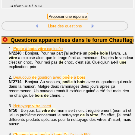
24 février 2016 à 11:33
Liste des questions
Questions apparentées dans le forum Chauffag
1.
Poêle
à
bois
vitre
explosée
N°2240
: Bonjour, Pour ma part j'ai acheté un
poêle
bois
Hwam. La
vitre
a explosé alors que le tirage était au minimum. D'après le vendeur
c'est un choc. Pour moi pas
de
choc, c'est sûr. Quelqu'un a-t-il
une
explication, prix...
2.
Beaucoup
de
goudron avec
poêle
à
bois
N°2714
: Bonjour. Au secours,
poêle
à
bois
avec du goudron qui coule
dans la maison. Malgré deux ramonages deux jours après ça
recommence. Un nouveau conduit extérieur gainé a été fait mais rien
ne change. Le
bois
de
chêne...
3.
Nettoyage
vitre
insert
N°50
: Bonjour, La
vitre
de
mon insert noircit régulièrement (normal) et
j'ai un problème concernant le nettoyage
de
la
vitre
. En effet, j'ai testé
différents produits spéciaux pour le nettoyage des vitres d'insert, mais
aucun...
4.
Changer
vitre
poêle
à
bois
De
Dietrich 983