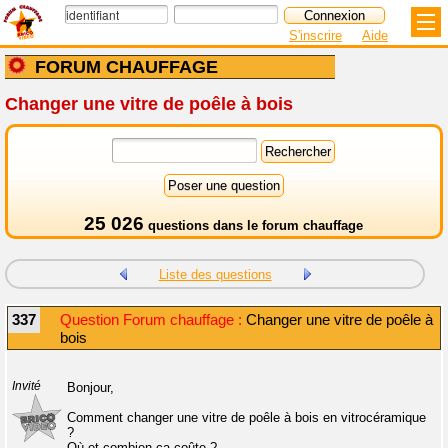
S'inscrire
Aide
FORUM CHAUFFAGE
Changer une vitre de poêle à bois
25 026
questions dans le
forum chauffage
Liste des questions
337
Question Forum chauffage :
Changer une vitre de poêle à
bois
Invité
Bonjour,
Comment changer une vitre de poêle à bois en vitrocéramique
?
Où et combien ça coûte ?