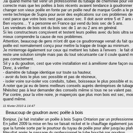
Jai quand même fait venir un professionnel du tubage de cheminée pour vérifie
correcte mais que les poêles à bois récents avaient tendance à goudronner 
changer son vieux poêle en fonte par un poêle neuf de marque Godin a le 
vente technique de Supra pour avoir des explications sur ces problèmes de g
cest parce que votre bois nest pas assez sec. Il doit avoir entre 5 et 7 an
Ben voyons... Y a personne en France qui vend du bois sec de 5 ans.
Les vendeurs de bois ont du bois sec de 1 an ou 2 ans en général.
Si les constructeurs conçoivent et testent leurs poêles avec du bois ultr
mieux comprendre la cause de nos problèmes.
Attention, beaucoup de gens m'ont dit que ce goudronnage venait du fait que
poêle est normalement conçu pour mettre la trappe de tirage au minimum.
Je minterroge également sur ceux qui mettent les tubes à l'envers : le fait d
reste une solution simple mais pas du tout sécurisante car il coule quand mê
pas correctement.
Sil y a du goudron, cest que votre installation est à améliorer dune façon ou
Donc, à vérifier :
- diamètre de tubage identique sur toute sa hauteur,
- avoir du bois le plus sec possible et pas de résineux,
- isoler voire sur-isoler vos conduits, tubes, boisseaux le plus possible et 
A noter que jai eu de biens meilleurs conseils auprès dentreprises de tuba
Nhésitez pas à leur demander des conseils même si tous ne se valent pas.
Par contre, pour la vitre noire, je maperçois que plus mon bois est sec, moi
quand même.
11 février 2010 à 14:47
Beaucoup de goudron avec poêle à bois
Bonjour, j'ai fait installer un poêle à bois Supra Ontarion par un professionn
En juillet 2009 la mise en feu se faisait nickel et le chauffage également j
que la fumée sorte par le pourtour du tuyau de poêle pour aller jusqu'au plaf
Résultat après le passage du professionnel le tube bouché par goudron...