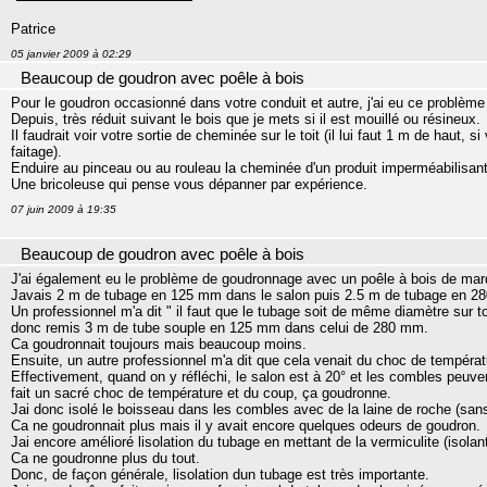
Patrice
05 janvier 2009 à 02:29
Beaucoup de goudron avec poêle à bois
Pour le goudron occasionné dans votre conduit et autre, j'ai eu ce problème à 
Depuis, très réduit suivant le bois que je mets si il est mouillé ou résineux.
Il faudrait voir votre sortie de cheminée sur le toit (il lui faut 1 m de haut, 
faitage).
Enduire au pinceau ou au rouleau la cheminée d'un produit imperméabilisant, 
Une bricoleuse qui pense vous dépanner par expérience.
07 juin 2009 à 19:35
Beaucoup de goudron avec poêle à bois
J'ai également eu le problème de goudronnage avec un poêle à bois de ma
Javais 2 m de tubage en 125 mm dans le salon puis 2.5 m de tubage en 
Un professionnel m'a dit " il faut que le tubage soit de même diamètre sur t
donc remis 3 m de tube souple en 125 mm dans celui de 280 mm.
Ca goudronnait toujours mais beaucoup moins.
Ensuite, un autre professionnel m'a dit que cela venait du choc de tempéra
Effectivement, quand on y réfléchi, le salon est à 20° et les combles peuve
fait un sacré choc de température et du coup, ça goudronne.
Jai donc isolé le boisseau dans les combles avec de la laine de roche (san
Ca ne goudronnait plus mais il y avait encore quelques odeurs de goudron.
Jai encore amélioré lisolation du tubage en mettant de la vermiculite (isolan
Ca ne goudronne plus du tout.
Donc, de façon générale, lisolation dun tubage est très importante.