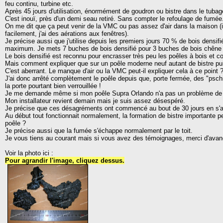
feu continu, turbine etc.
Après 45 jours d'utilisation, énormément de goudron ou bistre dans le tubag
C'est inouï, près d'un demi seau retiré. Sans compter le refoulage de fumée
On me dit que ça peut venir de la VMC ou pas assez d'air dans la maison (il 
facilement, j'ai des aérations aux fenêtres).
Je précise aussi que j'utilise depuis les premiers jours 70 % de bois densi
maximum. Je mets 7 buches de bois densifié pour 3 buches de bois chêne 
Le bois densifié est reconnu pour encrasser très peu les poêles à bois et co
Mais comment expliquer que sur un poêle moderne neuf autant de bistre pu
C'est aberrant. Le manque d'air ou la VMC peut-il expliquer cela à ce point 
J'ai donc arrêté complètement le poêle depuis que, porte fermée, des "psch
la porte pourtant bien verrouillée !
Je me demande même si mon poêle Supra Orlando n'a pas un problème de
Mon installateur revient demain mais je suis assez désespéré.
Je précise que ces désagréments ont commencé au bout de 30 jours en s'amp
Au début tout fonctionnait normalement, la formation de bistre importante pe
poêle ?
Je précise aussi que la fumée s'échappe normalement par le toit.
Je vous tiens au courant mais si vous avez des témoignages, merci d'avan
Voir la photo ici :
Pour agrandir l'image, cliquez dessus.