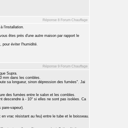
Réponse 8 Forum Chauffage
l'installation.
si vous êtes près d'une autre maison par rapport le
pour éviter l'humidité.
Réponse 9 Forum Chauffage
rque Supra.
280 mm dans les combles.
oute sa longueur, sinon dépression des fumées". Jai
ture des fumées entre le salon et les combles.
nt descendre à - 10° si elles ne sont pas isolées. Ca
s pare-vapeur).
t en vrac résistant au feu) entre le tube et le boisseau.