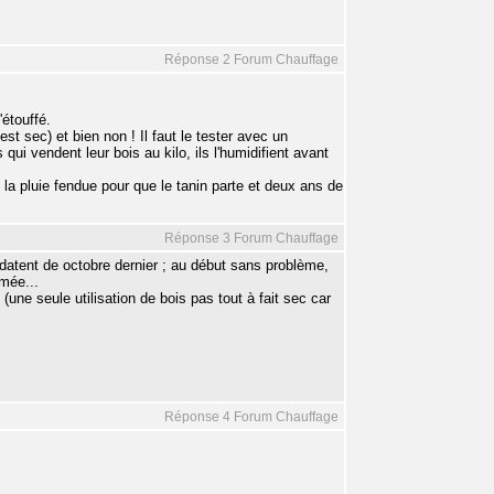
Réponse 2 Forum Chauffage
'étouffé.
st sec) et bien non ! Il faut le tester avec un
i vendent leur bois au kilo, ils l'humidifient avant
us la pluie fendue pour que le tanin parte et deux ans de
Réponse 3 Forum Chauffage
 datent de octobre dernier ; au début sans problème,
mée...
 (une seule utilisation de bois pas tout à fait sec car
Réponse 4 Forum Chauffage