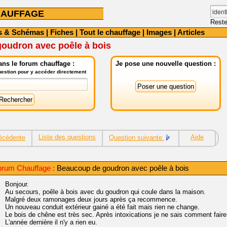
HAUFFAGE
Reste
s & Schémas
|
Fiches
|
Tout le chauffage
|
Images
|
Articles
oudron avec poêle à bois
ns le forum chauffage :
Je pose une nouvelle question :
question pour y accéder directement
Liste des questions
Aide
écédente
Question suivante
rum Chauffage :
Beaucoup de goudron avec poêle à bois
Bonjour.
Au secours, poêle à bois avec du goudron qui coule dans la maison.
Malgré deux ramonages deux jours après ça recommence.
Un nouveau conduit extérieur gainé a été fait mais rien ne change.
Le bois de chêne est très sec. Après intoxications je ne sais comment faire
L'année dernière il n'y a rien eu.