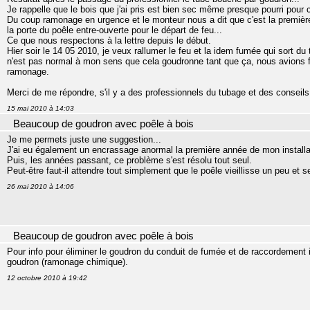
Je rappelle que le bois que j'ai pris est bien sec même presque pourri pour
Du coup ramonage en urgence et le monteur nous a dit que c'est la première foi
la porte du poêle entre-ouverte pour le départ de feu...
Ce que nous respectons à la lettre depuis le début.
Hier soir le 14 05 2010, je veux rallumer le feu et la idem fumée qui sort du
n'est pas normal à mon sens que cela goudronne tant que ça, nous avions f
ramonage.
Merci de me répondre, s'il y a des professionnels du tubage et des conseils à
15 mai 2010 à 14:03
Beaucoup de goudron avec poêle à bois
Je me permets juste une suggestion...
J'ai eu également un encrassage anormal la première année de mon install
Puis, les années passant, ce problème s'est résolu tout seul.
Peut-être faut-il attendre tout simplement que le poêle vieillisse un peu et se
26 mai 2010 à 14:06
Beaucoup de goudron avec poêle à bois
Pour info pour éliminer le goudron du conduit de fumée et de raccordement il
goudron (ramonage chimique).
12 octobre 2010 à 19:42