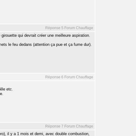
Réponse 5 Forum Chauffage
 girouette qui devrait créer une meilleure aspiration.
ts le feu dedans (attention ça pue et ça fume dur).
Réponse 6 Forum Chauffage
êle etc.
ge.
Réponse 7 Forum Chauffage
pro), il y a 1 mois et demi, avec double combustion,