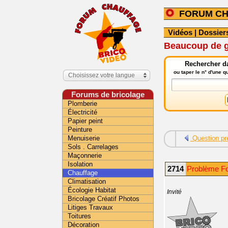
FORUM C
Vidéos
|
Dossier
Beaucoup de g
Rechercher da
ou taper le n° d'une 
Choisissez votre langue
Forums de bricolage
Plomberie
Électricité
Papier peint
Peinture
Menuiserie
Question pr
Sols . Carrelages
Maçonnerie
Isolation
2714
Problème Fo
Chauffage
Climatisation
Écologie Habitat
Invité
Bricolage Créatif Photos
Litiges Travaux
Toitures
Décoration