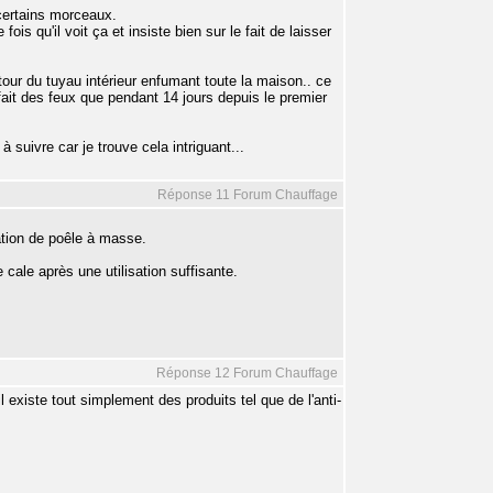
 certains morceaux.
s qu'il voit ça et insiste bien sur le fait de laisser
 tour du tuyau intérieur enfumant toute la maison.. ce
ait des feux que pendant 14 jours depuis le premier
 suivre car je trouve cela intriguant...
Réponse 11 Forum Chauffage
ation de poêle à masse.
 cale après une utilisation suffisante.
Réponse 12 Forum Chauffage
 existe tout simplement des produits tel que de l'anti-