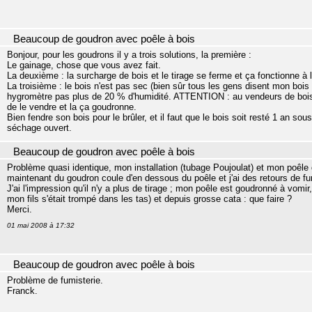
Beaucoup de goudron avec poêle à bois
Bonjour, pour les goudrons il y a trois solutions, la première :
Le gainage, chose que vous avez fait.
La deuxième : la surcharge de bois et le tirage se ferme et ça fonctionne à l
La troisième : le bois n'est pas sec (bien sûr tous les gens disent mon bois e
hygromètre pas plus de 20 % d'humidité. ATTENTION : au vendeurs de bois qu
de le vendre et la ça goudronne.
Bien fendre son bois pour le brûler, et il faut que le bois soit resté 1 an so
séchage ouvert.
Beaucoup de goudron avec poêle à bois
Problème quasi identique, mon installation (tubage Poujoulat) et mon poêle
maintenant du goudron coule d'en dessous du poêle et j'ai des retours de fu
J'ai l'impression qu'il n'y a plus de tirage ; mon poêle est goudronné à vomir,
mon fils s'était trompé dans les tas) et depuis grosse cata : que faire ?
Merci.
01 mai 2008 à 17:32
Beaucoup de goudron avec poêle à bois
Problème de fumisterie.
Franck.