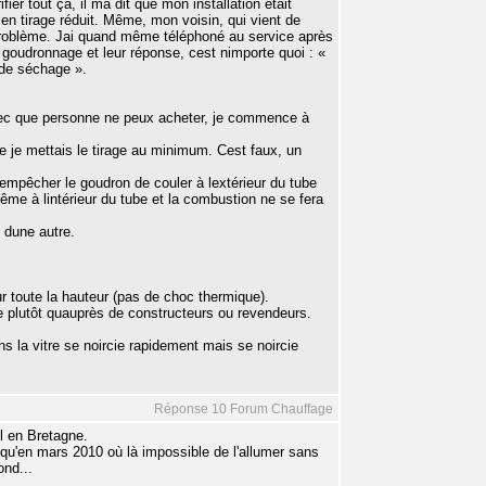
r tout ça, il ma dit que mon installation était
en tirage réduit. Même, mon voisin, qui vient de
problème. Jai quand même téléphoné au service après
oudronnage et leur réponse, cest nimporte quoi : «
s de séchage ».
a sec que personne ne peux acheter, je commence à
 je mettais le tirage au minimum. Cest faux, un
empêcher le goudron de couler à lextérieur du tube
me à lintérieur du tube et la combustion ne se fera
 dune autre.
sur toute la hauteur (pas de choc thermique).
ge plutôt quauprès de constructeurs ou revendeurs.
ns la vitre se noircie rapidement mais se noircie
Réponse 10 Forum Chauffage
el en Bretagne.
usqu'en mars 2010 où là impossible de l'allumer sans
ond...