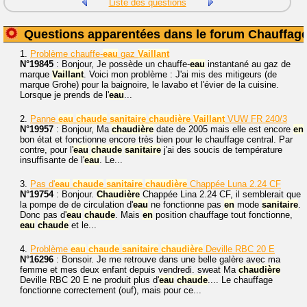
Liste des questions
Questions apparentées dans le forum Chauffag
1.
Problème chauffe-
eau
gaz
Vaillant
N°19845
: Bonjour, Je possède un chauffe-
eau
instantané au gaz de
marque
Vaillant
. Voici mon problème : J'ai mis des mitigeurs (de
marque Grohe) pour la baignoire, le lavabo et l'évier de la cuisine.
Lorsque je prends de l'
eau
...
2.
Panne
eau
chaude
sanitaire
chaudière
Vaillant
VUW FR 240/3
N°19957
: Bonjour, Ma
chaudière
date de 2005 mais elle est encore
en
bon état et fonctionne encore très bien pour le chauffage central. Par
contre, pour l'
eau
chaude
sanitaire
j'ai des soucis de température
insuffisante de l'
eau
. Le...
3.
Pas d'
eau
chaude
sanitaire
chaudière
Chappée Luna 2.24 CF
N°19754
: Bonjour.
Chaudière
Chappée Lina 2.24 CF, il semblerait que
la pompe de de circulation d'
eau
ne fonctionne pas
en
mode
sanitaire
.
Donc pas d'
eau
chaude
. Mais
en
position chauffage tout fonctionne,
eau
chaude
et le...
4.
Problème
eau
chaude
sanitaire
chaudière
Deville RBC 20 E
N°16296
: Bonsoir. Je me retrouve dans une belle galère avec ma
femme et mes deux enfant depuis vendredi. sweat Ma
chaudière
Deville RBC 20 E ne produit plus d'
eau
chaude
.... Le chauffage
fonctionne correctement (ouf), mais pour ce...