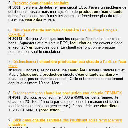
5.
Problème d'
eau
chaude
sanitaire
N°5801
: Je viens de détartrer mon circuit ECS. J'avais un problème de
débit qui est résolu mais mon système de
production
d'
eau
chaude
qui ne fonctionnait pas à tous les coups, ne fonctionne plus du tout !
C'est une
chaudière
murale...
6.
Plus d'
eau
chaude
sanitaire
chaudière
Le Chauffage Français
OXANE B
N°20143
: Bonjour. Alors que tous les organes électriques semblent
bons : Aquastats et circulateur ECS, l'
eau
chaude
est devenue tiède
environ 25°-
en
quelques jours. Le chauffage fonctionne presque
normalement sauf le circulateur...
7.
Déclenchement
chaudière
production
eau
chaude
à l'arrêt de l'
eau
froide
N°18080
: Bonjour, Je possède une
chaudière
Centora Chaffoteaux et
Maury (
chaudière
à
production
directe d'
eau
chaude
sanitaire
+
chauffage ; pas de cumuls associé). Celle-ci fonctionne correctement
depuis quasiment 10 ans. Mon...
8.
Surconsommation
chaudière
production
eau
chaude
GEMINOX
N°4941
: Bonjour, je consomme 4000 à 4500L de fuel à l'année. Je
chauffe à 20° 100m² habité par une personne. La maison est isolée
(double vitrage, isolation grenier, etc.). Je possède une
chaudière
TL20S GEMINOX (
production
...
9.
Débit d'
eau
chaude
sanitaire
très insuffisant après remplacement
chaudière