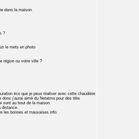
lée dans la maison.
s ?
ous le mets en photo
 région ou votre ville ?
guration éco que je peux réaliser avec cette chaudière
ue donc j’aurai aimé du Netatmo pour des tête
i sont au bout de la maison.
à distance.
re les bonnes et mauvaises info.