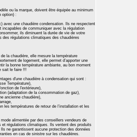
modèle ou la marque, doivent être équipée au minimum
option) :
ec) avec une chaudière condensation. Ils ne respectent
nt incapables de communiquer avec la régulation
consommer, ils diminuent la durée de vie de votre
s des régulations climatiques des chaudières
de la chaudière, elle mesure la température
mportement de logement, elle permet d’apporter une
rantir la bonne température ambiante, au bon moment
ait le faire !!!
ntages d'une chaudière à condensation qui sont :
sse Température),
nction de l'extérieure),
lation (adaptation de la consommation de gaz),
ne ancienne chaudière),
arrage,
les températures de retour de l’installation et les
 mode alimentée par des conseillers vendeurs de
 et régulations climatiques. Ils ventent des produits
. Ils ne garantissent aucune protection des données
anties en cas de sinistre sur les chaudières.