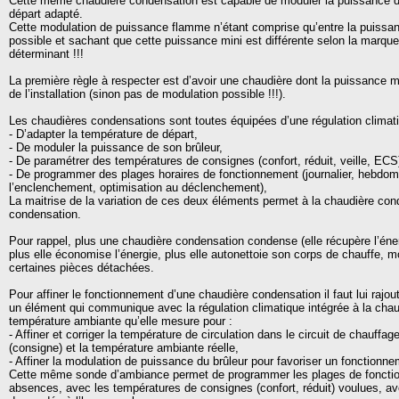
Cette même chaudière condensation est capable de moduler la puissance de 
départ adapté.
Cette modulation de puissance flamme n’étant comprise qu’entre la puissan
possible et sachant que cette puissance mini est différente selon la marque
déterminant !!!
La première règle à respecter est d’avoir une chaudière dont la puissance m
de l’installation (sinon pas de modulation possible !!!).
Les chaudières condensations sont toutes équipées d’une régulation climati
- D’adapter la température de départ,
- De moduler la puissance de son brûleur,
- De paramétrer des températures de consignes (confort, réduit, veille, ECS
- De programmer des plages horaires de fonctionnement (journalier, hebdom
l’enclenchement, optimisation au déclenchement),
La maitrise de la variation de ces deux éléments permet à la chaudière co
condensation.
Pour rappel, plus une chaudière condensation condense (elle récupère l’én
plus elle économise l’énergie, plus elle autonettoie son corps de chauffe, mo
certaines pièces détachées.
Pour affiner le fonctionnement d’une chaudière condensation il faut lui raj
un élément qui communique avec la régulation climatique intégrée à la cha
température ambiante qu’elle mesure pour :
- Affiner et corriger la température de circulation dans le circuit de chauf
(consigne) et la température ambiante réelle,
- Affiner la modulation de puissance du brûleur pour favoriser un fonctionne
Cette même sonde d’ambiance permet de programmer les plages de fonctio
absences, avec les températures de consignes (confort, réduit) voulues, av