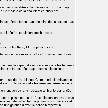
son brûleur afin produire cette température de
ce maxi chaudière et la puissance mini chauffage
 et le modèle de la chaudière ce choix est
ini doit être inférieure aux besoins de puissance maxi
que intégrée, régulation capable donc :
),
adaire, chauffage, ECS, optimisation à
ndensation d’optimiser son fonctionnement en phase
ergie dans la vapeur d’eau contenue dans les fumées),
ins elle fait de démarrage, moins elle sollicite
outer sa sonde d’ambiance. Cette sonde d’ambiance est
udière condensation, elle transmet en permanence la
fage en fonction de la température ambiante demandée
ment en puissance mini, là où elle condensera le plus,
nnement de votre chauffage, selon vos présence et
ec une garantie d’avoir la bonne température