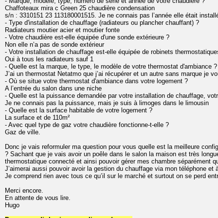
- Marque, modèle, type, numéro de série et année de votre chaudière ?
Chaffoteaux mira c Green 25 chaudière condensation
s/n : 3310151 23 113180001515. Je ne connais pas l’année elle était instal
- Type d'installation de chauffage (radiateurs ou plancher chauffant) ?
Radiateurs moutier acier et moutier fonte
- Votre chaudière est-elle équipée d'une sonde extérieure ?
Non elle n’a pas de sonde extérieur
- Votre installation de chauffage est-elle équipée de robinets thermostatique
Oui à tous les radiateurs sauf 1
- Quelle est la marque, le type, le modèle de votre thermostat d'ambiance ?
J’ai un thermostat Netatmo que j’ai récupérer et un autre sans marque je v
- Où se situe votre thermostat d'ambiance dans votre logement ?
A l’entrée du salon dans une niche
- Quelle est la puissance demandée par votre installation de chauffage, votre
Je ne connais pas la puissance, mais je suis à limoges dans le limousin
- Quelle est la surface habitable de votre logement ?
La surface et de 110m²
- Avec quel type de gaz votre chaudière fonctionne-t-elle ?
Gaz de ville.
Donc je vais reformuler ma question pour vous quelle est la meilleure confi
? Sachant que je vais avoir un poêle dans le salon la maison est très long
thermostatique connecté et ainsi pouvoir gérer mes chambre séparément qu
J’aimerai aussi pouvoir avoir la gestion du chauffage via mon téléphone et 
Je comprend rien avec tous ce qu’il sur le marché et surtout on se perd ent
Merci encore.
En attente de vous lire.
Hugo