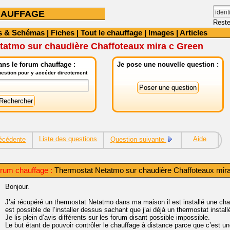
HAUFFAGE
Reste
s & Schémas
|
Fiches
|
Tout le chauffage
|
Images
|
Articles
tatmo sur chaudière Chaffoteaux mira c Green
ns le forum chauffage :
Je pose une nouvelle question :
question pour y accéder directement
Liste des questions
Aide
écédente
Question suivante
orum chauffage :
Thermostat Netatmo sur chaudière Chaffoteaux mir
Bonjour.
J’ai récupéré un thermostat Netatmo dans ma maison il est installé une cha
est possible de l’installer dessus sachant que j’ai déjà un thermostat insta
Je lis plein d’avis différents sur les forum disant possible impossible.
Le but étant de pouvoir contrôler le chauffage à distance parce que c’est u