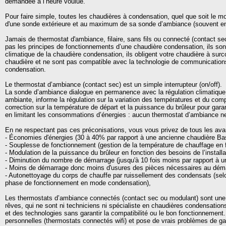
demandée à l’heure voulue.
Pour faire simple, toutes les chaudières à condensation, quel que soit le 
d'une sonde extérieure et au maximum de sa sonde d’ambiance (souvent en 
Jamais de thermostat d'ambiance, filaire, sans fils ou connecté (contact s
pas les principes de fonctionnements d’une chaudière condensation, ils so
climatique de la chaudière condensation, ils obligent votre chaudière à sur
chaudière et ne sont pas compatible avec la technologie de communication
condensation.
Le thermostat d’ambiance (contact sec) est un simple interrupteur (on/off).
La sonde d’ambiance dialogue en permanence avec la régulation climatique 
ambiante, informe la régulation sur la variation des températures et du co
correction sur la température de départ et la puissance du brûleur pour ga
en limitant les consommations d’énergies : aucun thermostat d’ambiance ne s
En ne respectant pas ces préconisations, vous vous privez de tous les ava
- Économies d'énergies (30 à 40% par rapport à une ancienne chaudière Ba
- Souplesse de fonctionnement (gestion de la température de chauffage en fo
- Modulation de la puissance du brûleur en fonction des besoins de l’instal
- Diminution du nombre de démarrage (jusqu'à 10 fois moins par rapport à u
- Moins de démarrage donc moins d'usures des pièces nécessaires au dém
- Autonettoyage du corps de chauffe par ruissellement des condensats (selon 
phase de fonctionnement en mode condensation),
Les thermostats d’ambiance connectés (contact sec ou modulant) sont une
rêves, qui ne sont ni techniciens ni spécialiste en chaudières condensations
et des technologies sans garantir la compatibilité ou le bon fonctionnement
personnelles (thermostats connectés wifi) et pose de vrais problèmes de gar