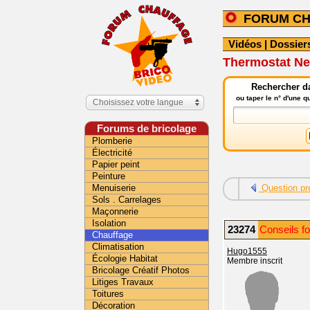
FORUM C
Vidéos
|
Dossier
Thermostat Ne
Rechercher da
ou taper le n° d'une 
Choisissez votre langue
Forums de bricolage
Plomberie
Électricité
Papier peint
Peinture
Menuiserie
Question pr
Sols . Carrelages
Maçonnerie
Isolation
23274
Conseils f
Chauffage
Climatisation
Hugo1555
Écologie Habitat
Membre inscrit
Bricolage Créatif Photos
Litiges Travaux
Toitures
Décoration