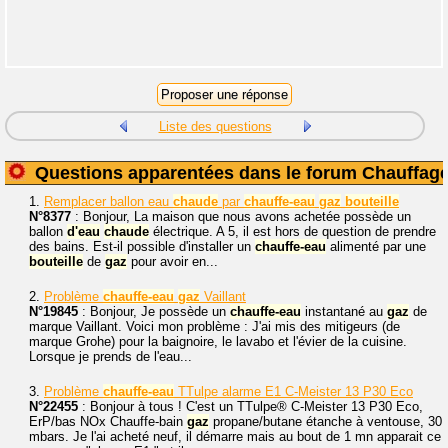
Liste des questions
Questions apparentées dans le forum Chauffag
1.
Remplacer ballon eau
chaude
par
chauffe-eau
gaz
bouteille
N°8377
: Bonjour, La maison que nous avons achetée possède un
ballon
d'eau
chaude
électrique. A 5, il est hors de question de prendre
des bains. Est-il possible d'installer un
chauffe-eau
alimenté par une
bouteille
de
gaz
pour avoir en...
2.
Problème
chauffe-eau
gaz
Vaillant
N°19845
: Bonjour, Je possède un
chauffe-eau
instantané au
gaz
de
marque Vaillant. Voici mon problème : J'ai mis des mitigeurs (de
marque Grohe) pour la baignoire, le lavabo et l'évier de la cuisine.
Lorsque je prends de l'eau...
3.
Problème
chauffe-eau
TTulpe alarme E1 C-Meister 13 P30 Eco
N°22455
: Bonjour à tous ! C'est un TTulpe® C-Meister 13 P30 Eco,
ErP/bas NOx Chauffe-bain
gaz
propane/butane étanche à ventouse, 30
mbars. Je l'ai acheté neuf, il démarre mais au bout de 1 mn apparait ce