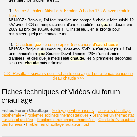
très bien. Ce problème est...
9.
Pompe à chaleur Mitsubishi Ecodan Zubadan 12 kW avec module
Boro
N°14067
: Bonjour, J'ai fait installer une pompe à chaleur Mitsubishi 12
kW avec ECS en remplacement d'une chaudière au
gaz
en décembre
2009 au prix de 10.500 euros TTC installée. J'en ai profité pour
remplacer quelques convecteurs...
10.
Chaudière
gaz
se coupe après 5 secondes
d'eau
chaude
N°1565
: Bonjour. Au secours, aidez-moi SVP, je n'en peux plus ! J'ai
une chaudière à
gaz
Saunier Duval Themis 223v d'une dizaine
d'années, et dès que je mets l'eau
chaude
, les 5 premières secondes
l'eau est
chaude
puis refroidie...
>>> Résultats suivants pour : Chauffe-eau à gaz bouteille pas beaucoup
d'eau chaude >>>
Fiches techniques et Vidéos du forum
chauffage
Fiches Forum Chauffage :
Nettoyage vitres inserts
-
Conseils chauffage
géothermie
-
Problèmes robinets thermostatiques
-
Brancher un thermostat
sur une chaudière
-
Problèmes ramonage cheminées
-
Conduits évacuation
des fumées
-
Problèmes chauffage radiateur froid