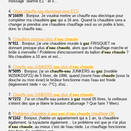
message "alarme E1 " et il...
4.
Choix chauffe eau électrique pour ECS
N°16699
: Bonjour. Je voudrai mettre un chauffe eau électrique pour
compléter ma chaudière
gaz
qui a 16 ans. Quand la chaudière sera a
changer je prendrai une chaudière chauffage seul ou un poêle à bois,
donc le chauffe eau...
5.
Chaudière presque plus
d'eau
chaude
N°911
: Bonjour, j'ai une chaudière murale à
gaz
FRISQUET ne
donnant presque plus
d'eau
chaude
, alors que le chauffage marche et
brûle à merveille ! Problème d'encrassement du ballon
d'eau
chaude
?
Ma chaudière a 10 ans et est...
6.
Chauffe eau JUNKERS
gaz
plus
d'eau
chaude
N°5095
: Bonjour, j'ai un
chauffe-eau
JUNKERS au
gaz
(modèle
W250KD1P21) de 5 litres, de 1996, quand j'ouvre l'eau
chaude
(sous la
douche ou mon évier) le brûleur fonctionne mais l'eau est froide
(légèrement tiède + ou -7°C), d'où...
7.
Chauffe eau JUNKERS
gaz
plus
d'eau
chaude
N°7272
: J'ai un chauffe eau junkers à
gaz
mural 05 litres, la veilleuse
s'éteint dès que je libère le bouton d'allumage ? Que faire ? Merci.
8.
Problème chaudière à
gaz
pas
d'eau
chaude
chauffage OK
N°1162
: Bonjour, j'habite un appartement qui a 1 an, la chaudière
également, la tuyauterie également... Le problème est que je n'ai plus
d'eau
chaude
, au mieux c'est de l'eau tiède. Le chauffage fonctionne