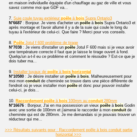
en maison individuelle équipée d'un chauffage au gaz de ville et vous
savez comme moi que GDF va...
7.
Suie coule tuyau extérieur
poêle
à
bois
Supra Ontario3
N°6687
: Bonjour. Je viens d'acheter un
poêle
à
bois
Supra Ontario3 et
après montage et l'avoir allumé il y a de la suie qui coule le long du
tuyau à l'extérieur de celui-ci. Que faire ? Merci pour vos conseils.
8.
Poêle
Jotul f 600 problème de tirage
N°7038
: Je viens d'installer un
poêle
Jotul F 600 mais si je veux avoir
une température correcte il faut que je laisse le tirage ouvert à fond.
Quelqu'un a-t-il eu ce problème et comment le résoudre ? Est-ce que je
dois tuber ma...
9.
Installer tuyaux de
poêle
à
bois
horizontal
N°10580
: Je désire installer un
poêle
à
bois
. Malheureusement pour
moi mon
conduit
de cheminée se trouve dans une pièce différente de
l'endroit où je veux installer mon
poêle
et donc pour pouvoir installer
celui-ci, je dois...
10.
Raccordement
poêle
à
bois
100mm au
conduit
280mm
N°16676
: Bonjour, J'ai en ma possession un vieux
poêle
à
bois
Godin
avec une sortie de 100mm et j'aimerai le raccorder à mon
conduit
de
cheminée qui est de 280mm. Je me demandais si je pouvais trouver un
réducteur qui me...
>>> Résultats suivants pour : Raccordement poêle à bois conduit partie
horizontal >>>