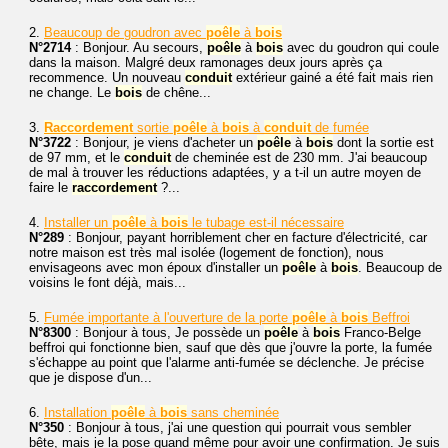
2.
Beaucoup de goudron avec
poêle
à
bois
N°2714
: Bonjour. Au secours,
poêle
à
bois
avec du goudron qui coule
dans la maison. Malgré deux ramonages deux jours après ça
recommence. Un nouveau
conduit
extérieur gainé a été fait mais rien
ne change. Le
bois
de chêne...
3.
Raccordement
sortie
poêle
à
bois
à
conduit
de fumée
N°3722
: Bonjour, je viens d'acheter un
poêle
à
bois
dont la sortie est
de 97 mm, et le
conduit
de cheminée est de 230 mm. J'ai beaucoup
de mal à trouver les réductions adaptées, y a t-il un autre moyen de
faire le
raccordement
?...
4.
Installer un
poêle
à
bois
le tubage est-il nécessaire
N°289
: Bonjour, payant horriblement cher en facture d'électricité, car
notre maison est très mal isolée (logement de fonction), nous
envisageons avec mon époux d'installer un
poêle
à
bois
. Beaucoup de
voisins le font déjà, mais...
5.
Fumée importante à l'ouverture de la porte
poêle
à
bois
Beffroi
N°8300
: Bonjour à tous, Je possède un
poêle
à
bois
Franco-Belge
beffroi qui fonctionne bien, sauf que dès que j'ouvre la porte, la fumée
s'échappe au point que l'alarme anti-fumée se déclenche. Je précise
que je dispose d'un...
6.
Installation
poêle
à
bois
sans cheminée
N°350
: Bonjour à tous, j'ai une question qui pourrait vous sembler
bête, mais je la pose quand même pour avoir une confirmation. Je suis