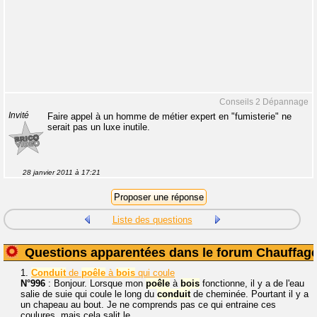
Conseils 2 Dépannage
Invité
Faire appel à un homme de métier expert en "fumisterie" ne
serait pas un luxe inutile.
28 janvier 2011 à 17:21
Liste des questions
Questions apparentées dans le forum Chauffag
1.
Conduit
de
poêle
à
bois
qui coule
N°996
: Bonjour. Lorsque mon
poêle
à
bois
fonctionne, il y a de l'eau
salie de suie qui coule le long du
conduit
de cheminée. Pourtant il y a
un chapeau au bout. Je ne comprends pas ce qui entraine ces
coulures, mais cela salit le...