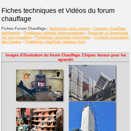
Fiches techniques et Vidéos du forum
chauffage
Fiches Forum Chauffage :
Nettoyage vitres inserts
-
Conseils chauffage
géothermie
-
Problèmes robinets thermostatiques
-
Brancher un thermostat
sur une chaudière
-
Problèmes ramonage cheminées
-
Conduits évacuation
des fumées
-
Problèmes chauffage radiateur froid
Images d'illustration du forum Chauffage. Cliquez dessus pour les
agrandir.