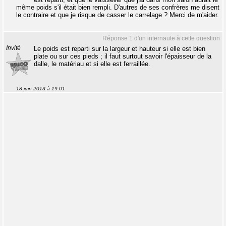
même poids s'il était bien rempli. D'autres de ses confrères me disent
le contraire et que je risque de casser le carrelage ? Merci de m'aider.
Réponse 1 d'un internaute à cette question
Invité
Le poids est reparti sur la largeur et hauteur si elle est bien
plate ou sur ces pieds ; il faut surtout savoir l'épaisseur de la
dalle, le matériau et si elle est ferraillée.
18 juin 2013 à 19:01