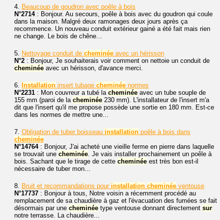
4.
Beaucoup de goudron avec poêle à bois
N°2714
: Bonjour. Au secours, poêle à bois avec du goudron qui coule
dans la maison. Malgré deux ramonages deux jours après ça
recommence. Un nouveau conduit extérieur gainé a été fait mais rien
ne change. Le bois de chêne...
5.
Nettoyage conduit de
cheminée
avec un hérisson
N°2
: Bonjour, Je souhaiterais voir comment on nettoie un conduit de
cheminée
avec un hérisson, d'avance merci.
6.
Installation
insert tubage
cheminée
normes
N°2231
: Mon couvreur a tubé la
cheminée
avec un tube souple de
155 mm (paroi de la
cheminée
230 mm). L'installateur de l'insert m'a
dit que l'insert qu'il me propose possède une sortie en 180 mm. Est-ce
dans les normes de mettre une...
7.
Obligation de tuber boisseau
installation
poêle à bois dans
cheminée
N°14764
: Bonjour, J'ai acheté une vieille ferme en pierre dans laquelle
se trouvait une
cheminée
. Je vais installer prochainement un poêle à
bois. Sachant que le tirage de cette
cheminée
est très bon est-il
nécessaire de tuber mon...
8.
Bruit et recommandations pour
installation
cheminée
ventouse
N°17737
: Bonjour à tous, Notre voisin a récemment procédé au
remplacement de sa chaudière à gaz et l'évacuation des fumées se fait
désormais par une
cheminée
type ventouse donnant directement
sur
notre terrasse. La chaudière...