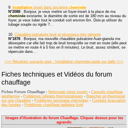
9.
Installation
insert dans ancienne
cheminée
N°2088
: Bonjour, je veux mettre un foyer-insert à la place de ma
cheminée
existante, le diamètre de sortie est de 180 mm au niveau du
foyer, je veux tuber tout le conduit soit environ 6m. Dois-je utiliser du
tubage souple ou rigide ?...
10.
Chaudière pulsatoire bruit et résonance très gênants
N°1878
: Bonjour, ma nouvelle chaudière pulsatoire Auer-gianola me
désespère car elle fait trop de bruit lorsqu'elle se met en route (elle peut
se mettre en route 4 à 5 fois en 8 minutes). Le bruit, assez strident, se
répercute dans...
>>> Résultats suivants pour : Installation cheminée poids sur dalle >>>
Fiches techniques et Vidéos du forum
chauffage
Fiches Forum Chauffage :
Nettoyage vitres inserts
-
Conseils chauffage
géothermie
-
Problèmes robinets thermostatiques
-
Brancher un thermostat
sur une chaudière
-
Problèmes ramonage cheminées
-
Conduits évacuation
des fumées
-
Problèmes chauffage radiateur froid
Images d'illustration du forum Chauffage. Cliquez dessus pour les
agrandir.