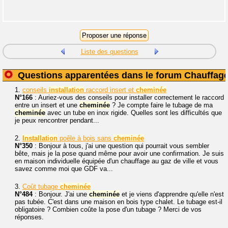
Liste des questions
Questions apparentées dans le forum Chauffag
1.
conseils
installation
raccord insert et
cheminée
N°166
: Auriez-vous des conseils pour installer correctement le raccord
entre un insert et une
cheminée
? Je compte faire le tubage de ma
cheminée
avec un tube en inox rigide. Quelles sont les difficultés que
je peux rencontrer pendant...
2.
Installation
poêle à bois sans
cheminée
N°350
: Bonjour à tous, j'ai une question qui pourrait vous sembler
bête, mais je la pose quand même pour avoir une confirmation. Je suis
en maison individuelle équipée d'un chauffage au gaz de ville et vous
savez comme moi que GDF va...
3.
Coût tubage
cheminée
N°484
: Bonjour. J'ai une
cheminée
et je viens d'apprendre qu'elle n'est
pas tubée. C'est dans une maison en bois type chalet. Le tubage est-il
obligatoire ? Combien coûte la pose d'un tubage ? Merci de vos
réponses.