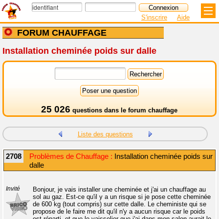
S'inscrire
Aide
FORUM CHAUFFAGE
Installation cheminée poids sur dalle
25 026
questions dans le
forum chauffage
Liste des questions
2708
Problèmes de Chauffage :
Installation cheminée poids sur
dalle
Invité
Bonjour, je vais installer une cheminée et j'ai un chauffage au
sol au gaz. Est-ce qu'il y a un risque si je pose cette cheminée
de 600 kg (tout compris) sur cette dalle. Le cheministe qui se
propose de le faire me dit qu'il n'y a aucun risque car le poids
est réparti, et que le vaisselier que j'ai dans mon salon aurait le