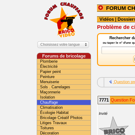
FORUM C
Vidéos
|
Dossier
Problème de ci
Rechercher da
ou taper le n° d'une 
Choisissez votre langue
Forums de bricolage
Plomberie
Électricité
Papier peint
Peinture
Menuiserie
Question pr
Sols . Carrelages
Maçonnerie
Isolation
7771
Question Fo
Chauffage
Climatisation
Écologie Habitat
Invité
Bricolage Créatif Photos
Litiges Travaux
Toitures
Décoration