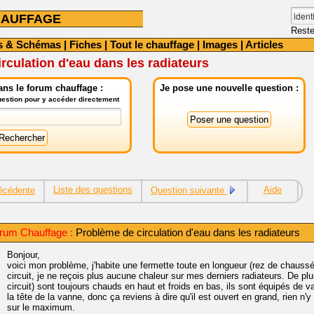
HAUFFAGE
Reste
s & Schémas
|
Fiches
|
Tout le chauffage
|
Images
|
Articles
rculation d'eau dans les radiateurs
ns le forum chauffage :
Je pose une nouvelle question :
question pour y accéder directement
Liste des questions
Aide
écédente
Question suivante
rum Chauffage :
Problème de circulation d'eau dans les radiateurs
Bonjour,
voici mon problème, j'habite une fermette toute en longueur (rez de chaussé
circuit, je ne reçois plus aucune chaleur sur mes derniers radiateurs. De pl
circuit) sont toujours chauds en haut et froids en bas, ils sont équipés de va
la tête de la vanne, donc ça reviens à dire qu'il est ouvert en grand, rien n'y 
sur le maximum.