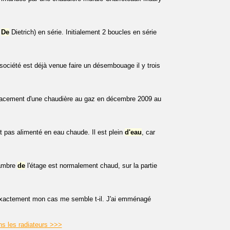
e
De
Dietrich) en série. Initialement 2 boucles en série
ociété est déjà venue faire un désembouage il y trois
mplacement d'une chaudière au gaz en décembre 2009 au
t pas alimenté en eau chaude. Il est plein
d'eau
, car
ambre
de
l'étage est normalement chaud, sur la partie
xactement mon cas me semble t-il. J'ai emménagé
ns les radiateurs >>>