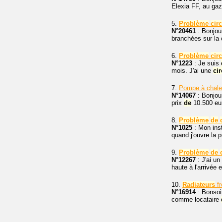
Elexia FF, au ga
5.
Problème
cir
N°20461
: Bonjour
branchées sur la
6.
Problème
cir
N°1223
: Je suis
mois. J'ai une
cir
7.
Pompe à chale
N°14067
: Bonjou
prix
de
10.500 eur
8.
Problème
de
N°1025
: Mon inst
quand j'ouvre la p
9.
Problème
de
N°12267
: J'ai u
haute à l'arrivée 
10.
Radiateurs
fr
N°16914
: Bonsoi
comme locataire