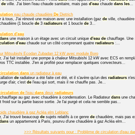
z
de
ville. J'ai bien l'eau chaude sanitaire, mais pas
d'eau
chaude
dans
les
...
culation
eau chaude chaudière
De
Dietrich
 à tous, J'ai rénové une maison avec une installation (gaz
de
ville, chaudièr
 chaudière (1 boucle
de
3
radiateurs
et 1 boucle
de
3...
culation
d'eau
dans
une maison à un étage avec un circuit unique
d'eau
de
chauffage. Une s
culation
d'eau
chaude sur un côté comprenant quatre
radiateurs
:...
ur Mitsubishi Ecodan Zubadan 12 kW avec module Boro
r, J'ai fait installer une pompe à chaleur Mitsubishi 12 kW avec ECS en re
os TTC installée. J'en ai profité pour remplacer quelques convecteurs...
circulation
dans
un radiateur à eau
allation
de
radiateur a été faite cet été, et il s'avère qu'un des
radiateurs
n'es
urge d'air, c'est
de
l'eau qui sort, mais il ne chauffe pas. Je...
circulation
de
l'eau
dans
deux
radiateurs
n chauffage au gaz avec chaudière à condensation. Le Radiateur
dans
une ch
et froid sur la partie basse sortie. Je l'ai purgé et cela ne semble pas...
oids chaudière à gaz Acléa elm Leblanc
r, J'ai trouvé beaucoup
de
sujets relatifs à ce genre
de
chaudière, mais pas e
dans
un appartement à Paris, pourvu d'une chaudière à gaz Acléa elm...
>>> Résultats suivants pour : Problème de circulation d'eau da