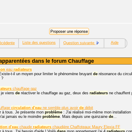
Liste des questions
Aide
écédente
Question suivante
apparentées dans le forum Chauffage
ion
eau
radiateurs
Existe-t-il un moyen pour limiter le phénomène bruyant
de
résonance du circu
 ?
iateurs
chauffage gaz
 je viens
de
réactiver le chauffage au gaz, deux des
radiateurs
ne chauffent 
uffage
circulation
d'eau
ne semble plus avoir
de
débit
r à tous. Je présente mon
problème
: J'ai réalisé moi-même mon installation
n'ai jamais eu le moindre
problème
. Mais depuis une quinzaine
de
...
ation
d'eau
chaude
radiateurs
chaudière Chaffoteaux Maury Elexia FF
 à tous, J'ai besoin d'aide ! Voilà
dans
mon appartement j'ai 4
radiateurs
com