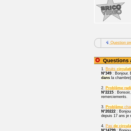
Question pr
Questions 
1.
Bruits
circulat
N°349
: Bonjour, 
dans
la chambre)
2.
Problème
rad
N°2215
: Bonsoir,
remerciements.
3.
Problème
cha
N°20222
: Bonjou
depuis 17 ans je 
4.
Pas
de
circul
N°14799
: Bonjour