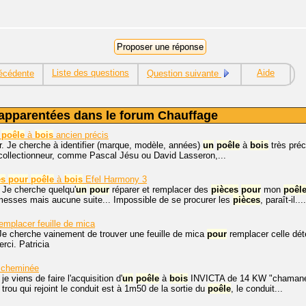
Liste des questions
Aide
écédente
Question suivante
apparentées dans le forum Chauffage
poêle
à
bois
ancien précis
r. Je cherche à identifier (marque, modèle, années)
un
poêle
à
bois
très préc
(collectionneur, comme Pascal Jésu ou David Lasseron,...
es
pour
poêle
à
bois
Efel Harmony 3
 Je cherche quelqu'
un
pour
réparer et remplacer des
pièces
pour
mon
poêl
esses mais aucune suite... Impossible de se procurer les
pièces
, paraît-il....
emplacer feuille de mica
Je cherche vainement de trouver une feuille de mica
pour
remplacer celle dé
ci. Patricia
 cheminée
je viens de faire l'acquisition d'
un
poêle
à
bois
INVICTA de 14 KW "chamane"
trou qui rejoint le conduit est à 1m50 de la sortie du
poêle
, le conduit...