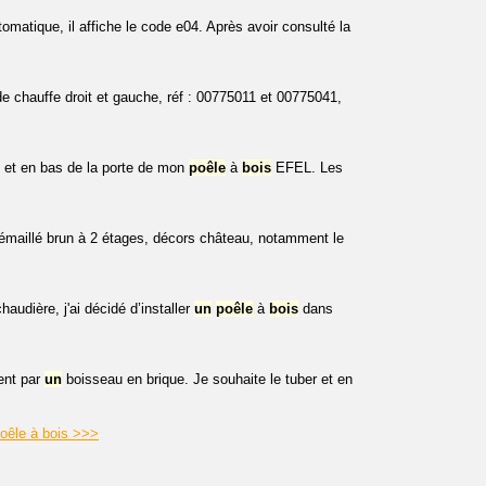
matique, il affiche le code e04. Après avoir consulté la
e chauffe droit et gauche, réf : 00775011 et 00775041,
t et en bas de la porte de mon
poêle
à
bois
EFEL. Les
émaillé brun à 2 étages, décors château, notamment le
audière, j'ai décidé d’installer
un
poêle
à
bois
dans
ent par
un
boisseau en brique. Je souhaite le tuber et en
poêle à bois >>>