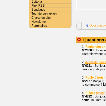
Editorial
Flux RSS
Sondages
Test de connexion
Charte du site
Newsletter
Question pr
Partenaires
Questions 
1.
Recherche
un
N°20303
: Bonjou
piste bienvenue 
2.
Achat de
pièc
N°6231
: Bonjour.
beaucoup de prom
3.
Poêle
à
bois
r
N°213
: Bonjour, 
le commerce ? Mer
4.
Pièces
tubage
N°4722
: Bonjour, 
sortie 180 mm, le 