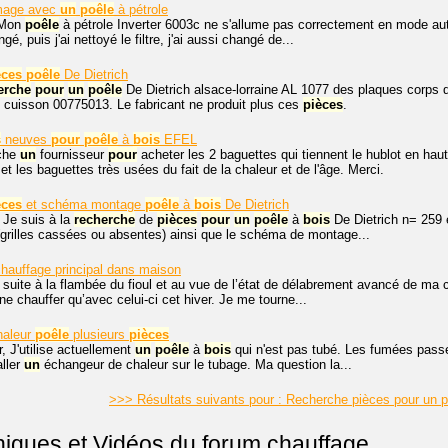
mage avec
un
poêle
à pétrole
 Mon
poêle
à pétrole Inverter 6003c ne s'allume pas correctement en mode auto
angé, puis j'ai nettoyé le filtre, j'ai aussi changé de...
èces
poêle
De Dietrich
erche
pour
un
poêle
De Dietrich alsace-lorraine AL 1077 des plaques corps d
 cuisson 00775013. Le fabricant ne produit plus ces
pièces
.
s
neuves
pour
poêle
à
bois
EFEL
che
un
fournisseur
pour
acheter les 2 baguettes qui tiennent le hublot en hau
t les baguettes très usées du fait de la chaleur et de l'âge. Merci.
èces
et schéma montage
poêle
à
bois
De Dietrich
 Je suis à la
recherche
de
pièces
pour
un
poêle
à
bois
De Dietrich n= 259 
(grilles cassées ou absentes) ainsi que le schéma de montage...
hauffage principal dans maison
 suite à la flambée du fioul et au vue de l’état de délabrement avancé de ma ch
e chauffer qu’avec celui-ci cet hiver. Je me tourne...
chaleur
poêle
plusieurs
pièces
, J'utilise actuellement
un
poêle
à
bois
qui n'est pas tubé. Les fumées pass
aller
un
échangeur de chaleur sur le tubage. Ma question la...
>>> Résultats suivants pour : Recherche pièces pour un 
niques et Vidéos du forum chauffage