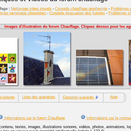
fage :
Nettoyage vitres inserts
-
Conseils chauffage géothermie
-
Problèmes r
lèmes ramonage cheminées
-
Conduits évacuation des fumées
-
Problèmes cha
Images d'illustration du forum Chauffage. Cliquez dessus pour les agr
Liste des questions
Aide
écédente
Question suivante
Informations sur le forum Chauffage
Informations sur le moteu
contenu, textes, images, illustrations sonores, vidéos, photos, animations, 