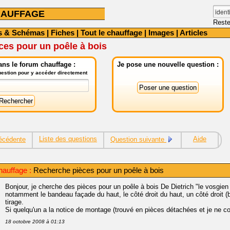
HAUFFAGE
Reste
s & Schémas
|
Fiches
|
Tout le chauffage
|
Images
|
Articles
ces pour un poêle à bois
ns le forum chauffage :
Je pose une nouvelle question :
question pour y accéder directement
Liste des questions
Aide
écédente
Question suivante
auffage :
Recherche pièces pour un poêle à bois
Bonjour, je cherche des pièces pour un poêle à bois De Dietrich "le vosgie
notamment le bandeau façade du haut, le côté droit du haut, un côté droit (
tirage.
Si quelqu'un a la notice de montage (trouvé en pièces détachées et je ne 
18 octobre 2008 à 01:13