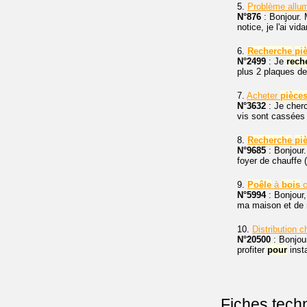
5.
Problème allu
N°876
: Bonjour.
notice, je l'ai vid
6.
Recherche
pi
N°2499
: Je
rech
plus 2 plaques de
7.
Acheter
pièce
N°3632
: Je cher
vis sont cassées e
8.
Recherche
pi
N°9685
: Bonjour.
foyer de chauffe 
9.
Poêle
à
bois
c
N°5994
: Bonjour,
ma maison et de n
10.
Distribution 
N°20500
: Bonjour
profiter
pour
inst
Fiches tech