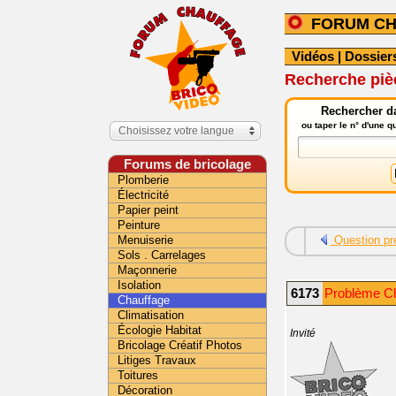
FORUM C
Vidéos
|
Dossier
Recherche piè
Rechercher da
ou taper le n° d'une 
Choisissez votre langue
Forums de bricolage
Plomberie
Électricité
Papier peint
Peinture
Menuiserie
Question pr
Sols . Carrelages
Maçonnerie
Isolation
6173
Problème Ch
Chauffage
Climatisation
Écologie Habitat
Invité
Bricolage Créatif Photos
Litiges Travaux
Toitures
Décoration