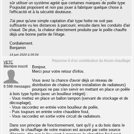
sûr utiliser un système agréé que certaines marques de poêle type
Poujoulat proposent et non pas jouer à fabriquer quelque chose à
l'efficacité et à la sécurité douteuse.
J'ai peur qu'une simple captation d'air type hotte ne soit pas
suffisante vu les distances à parcourir, ensuite dans les conduits d'air
chaud. De plus, la chaleur directement produite par le poêle chauffe
déjà une bonne partie de l'étage.
Cordialement.
Benjamin
14 juin 2020 à 09:54
Réponse 6 d'un contributeur du forum chauffage
VETC
Membre inscrit
Bonjour,
Merci pour votre retour d'infos.
Vous avez la chance d'avoir déjà un réseau de
distribution de chaleur (votre installation de radiateurs)
6 598 messages
pourquoi ne pas s'en servir en mettant en place un poêle
à bois type hydro (avec un bouilleur intégré) :
- Vous mettez en place un ballon tampon (servant de stockage et de
découplage),
- Vous raccordez en entrée votre bouilleur de poêle,
- Puis toujours en entrée votre chaudière fioul,
- Vous raccordez en sortie votre circuit de radiateurs.
Dans son principe de fonctionnement, tant qu'il y a du bois dans le
poêle, le chauffage de votre maison est assuré par cette source