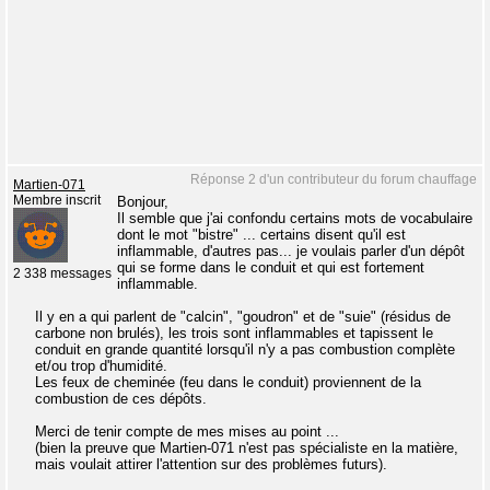
Réponse 2 d'un contributeur du forum chauffage
Martien-071
Membre inscrit
Bonjour,
Il semble que j'ai confondu certains mots de vocabulaire
dont le mot "bistre" ... certains disent qu'il est
inflammable, d'autres pas... je voulais parler d'un dépôt
qui se forme dans le conduit et qui est fortement
2 338 messages
inflammable.
Il y en a qui parlent de "calcin", "goudron" et de "suie" (résidus de
carbone non brulés), les trois sont inflammables et tapissent le
conduit en grande quantité lorsqu'il n'y a pas combustion complète
et/ou trop d'humidité.
Les feux de cheminée (feu dans le conduit) proviennent de la
combustion de ces dépôts.
Merci de tenir compte de mes mises au point ...
(bien la preuve que Martien-071 n'est pas spécialiste en la matière,
mais voulait attirer l'attention sur des problèmes futurs).