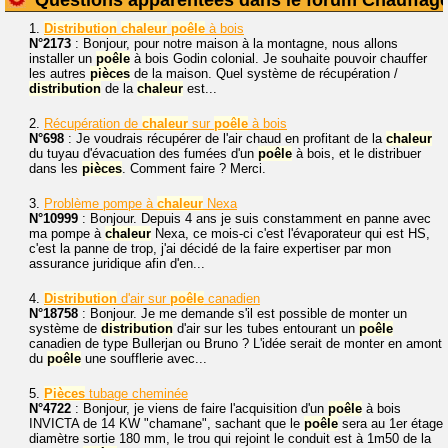
1.
Distribution
chaleur
poêle
à bois
N°2173
: Bonjour, pour notre maison à la montagne, nous allons
installer un
poêle
à bois Godin colonial. Je souhaite pouvoir chauffer
les autres
pièces
de la maison. Quel système de récupération /
distribution
de la
chaleur
est...
2.
Récupération de
chaleur
sur
poêle
à bois
N°698
: Je voudrais récupérer de l'air chaud en profitant de la
chaleur
du tuyau d'évacuation des fumées d'un
poêle
à bois, et le distribuer
dans les
pièces
. Comment faire ? Merci.
3.
Problème pompe à
chaleur
Nexa
N°10999
: Bonjour. Depuis 4 ans je suis constamment en panne avec
ma pompe à
chaleur
Nexa, ce mois-ci c'est l'évaporateur qui est HS,
c'est la panne de trop, j'ai décidé de la faire expertiser par mon
assurance juridique afin d'en...
4.
Distribution
d'air sur
poêle
canadien
N°18758
: Bonjour. Je me demande s'il est possible de monter un
système de
distribution
d'air sur les tubes entourant un
poêle
canadien de type Bullerjan ou Bruno ? L'idée serait de monter en amont
du
poêle
une soufflerie avec...
5.
Pièces
tubage cheminée
N°4722
: Bonjour, je viens de faire l'acquisition d'un
poêle
à bois
INVICTA de 14 KW "chamane", sachant que le
poêle
sera au 1er étage
diamètre sortie 180 mm, le trou qui rejoint le conduit est à 1m50 de la