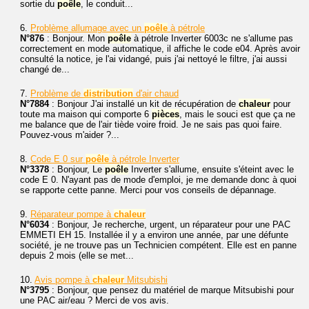
sortie du
poêle
, le conduit...
6.
Problème allumage avec un
poêle
à pétrole
N°876
: Bonjour. Mon
poêle
à pétrole Inverter 6003c ne s'allume pas
correctement en mode automatique, il affiche le code e04. Après avoir
consulté la notice, je l'ai vidangé, puis j'ai nettoyé le filtre, j'ai aussi
changé de...
7.
Problème de
distribution
d'air chaud
N°7884
: Bonjour J'ai installé un kit de récupération de
chaleur
pour
toute ma maison qui comporte 6
pièces
, mais le souci est que ça ne
me balance que de l'air tiède voire froid. Je ne sais pas quoi faire.
Pouvez-vous m'aider ?...
8.
Code E 0 sur
poêle
à pétrole Inverter
N°3378
: Bonjour, Le
poêle
Inverter s'allume, ensuite s'éteint avec le
code E 0. N'ayant pas de mode d'emploi, je me demande donc à quoi
se rapporte cette panne. Merci pour vos conseils de dépannage.
9.
Réparateur pompe à
chaleur
N°6034
: Bonjour, Je recherche, urgent, un réparateur pour une PAC
EMMETI EH 15. Installée il y a environ une année, par une défunte
société, je ne trouve pas un Technicien compétent. Elle est en panne
depuis 2 mois (elle se met...
10.
Avis pompe à
chaleur
Mitsubishi
N°3795
: Bonjour, que pensez du matériel de marque Mitsubishi pour
une PAC air/eau ? Merci de vos avis.