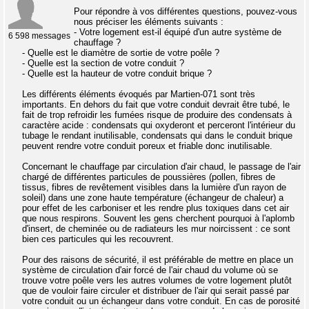
Pour répondre à vos différentes questions, pouvez-vous
nous préciser les éléments suivants :
- Votre logement est-il équipé d'un autre système de
6 598 messages
chauffage ?
- Quelle est le diamètre de sortie de votre poêle ?
- Quelle est la section de votre conduit ?
- Quelle est la hauteur de votre conduit brique ?
Les différents éléments évoqués par Martien-071 sont très
importants. En dehors du fait que votre conduit devrait être tubé, le
fait de trop refroidir les fumées risque de produire des condensats à
caractère acide : condensats qui oxyderont et perceront l'intérieur du
tubage le rendant inutilisable, condensats qui dans le conduit brique
peuvent rendre votre conduit poreux et friable donc inutilisable.
Concernant le chauffage par circulation d'air chaud, le passage de l'air
chargé de différentes particules de poussières (pollen, fibres de
tissus, fibres de revêtement visibles dans la lumière d'un rayon de
soleil) dans une zone haute température (échangeur de chaleur) a
pour effet de les carboniser et les rendre plus toxiques dans cet air
que nous respirons. Souvent les gens cherchent pourquoi à l'aplomb
d'insert, de cheminée ou de radiateurs les mur noircissent : ce sont
bien ces particules qui les recouvrent.
Pour des raisons de sécurité, il est préférable de mettre en place un
système de circulation d'air forcé de l'air chaud du volume où se
trouve votre poêle vers les autres volumes de votre logement plutôt
que de vouloir faire circuler et distribuer de l'air qui serait passé par
votre conduit ou un échangeur dans votre conduit. En cas de porosité