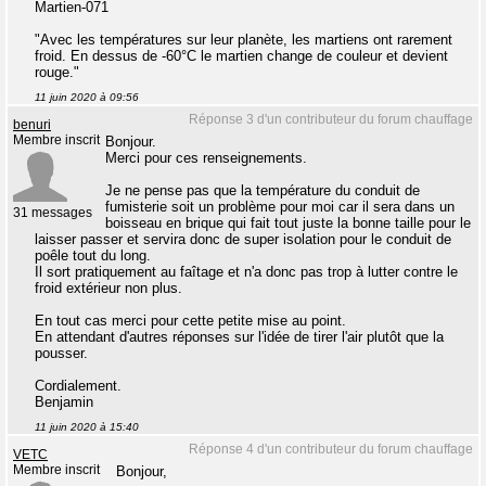
Martien-071
"Avec les températures sur leur planète, les martiens ont rarement
froid. En dessus de -60°C le martien change de couleur et devient
rouge."
11 juin 2020 à 09:56
Réponse 3 d'un contributeur du forum chauffage
benuri
Membre inscrit
Bonjour.
Merci pour ces renseignements.
Je ne pense pas que la température du conduit de
fumisterie soit un problème pour moi car il sera dans un
31 messages
boisseau en brique qui fait tout juste la bonne taille pour le
laisser passer et servira donc de super isolation pour le conduit de
poêle tout du long.
Il sort pratiquement au faîtage et n'a donc pas trop à lutter contre le
froid extérieur non plus.
En tout cas merci pour cette petite mise au point.
En attendant d'autres réponses sur l'idée de tirer l'air plutôt que la
pousser.
Cordialement.
Benjamin
11 juin 2020 à 15:40
Réponse 4 d'un contributeur du forum chauffage
VETC
Membre inscrit
Bonjour,