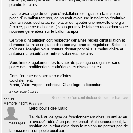
d'énergie, dés que le feu vient à manquer, la chaudière fioul peut
prendre le relais.
L'autre avantage de ce type d'installation est, grâce à la mise en
place d'un ballon tampon, de pouvoir avoir une installation évolutive.
Demain vous souhaitez remplacer ou rajouter une nouvelle énergie
(solaire, pompe à chaleur...) vous pourrez le faire en raccordant votre
nouveau générateur sur le ballon tampon.
Ce type d'installation doit respecter certaines règles d'installation et
demande la mise en place d'un bon système de régulation. Selon le
coût des énergies vous pourrez donner priorité à la moins chère et
autoriser la priorité aux autres selon vos besoins.
Vous limitez également les travaux de passage des gaines sans
parler des modifications esthétiques et disgracieuses.
Dans l'attente de votre retour d'infos.
Cordialement.
Mario, Votre Expert Technique Chauffage Indépendant.
14 juin 2020 à 12:15
Réponse 7 d'un contributeur du forum chauffage
benuri
Membre inscrit
Bonjour,
Merci pour l'idée Mario.
J'ai déjà vu ce type de fonctionnement chez un ami et en
ai évoqué l'idée à un professionnel. Malheureusement, la
31 messages
position de la chaudière dans la maison ne permet pas de
la raccorder à un poêle bouilleur.