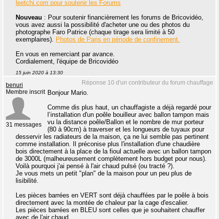
leetchi.com pour soutenir les Forums
Nouveau
: Pour soutenir financièrement les forums de Bricovidéo,
vous avez aussi la possibilité d'acheter une ou des photos du
photographe Faro Patrice (chaque tirage sera limité à 50
exemplaires).
Photos de Paris en période de confinement.
En vous en remerciant par avance.
Cordialement, l'équipe de Bricovidéo
15 juin 2020 à 13:30
Réponse 10 d'un contributeur du forum chauffage
benuri
Membre inscrit
Bonjour Mario.
Comme dis plus haut, un chauffagiste a déjà regardé pour
l’installation d'un poêle bouilleur avec ballon tampon mais
vu la distance poêle/Ballon et le nombre de mur porteur
31 messages
(80 à 90cm) à traverser et les longueurs de tuyaux pour
desservir les radiateurs de la maison, ça ne lui semble pas pertinent
comme installation. Il préconise plus l'installation d'une chaudière
bois directement à la place de la fioul actuelle avec un ballon tampon
de 3000L (malheureusement complètement hors budget pour nous).
Voilà pourquoi j'ai pensé à l'air chaud pulsé (ou tracté ?).
Je vous mets un petit "plan" de la maison pour un peu plus de
lisibilité.
Les pièces barrées en VERT sont déjà chauffées par le poêle à bois
directement avec la montée de chaleur par la cage d'escalier.
Les pièces barrées en BLEU sont celles que je souhaitent chauffer
avec de l'air chaud.