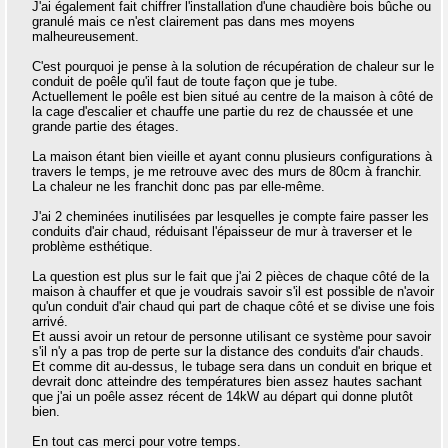
J'ai également fait chiffrer l'installation d'une chaudière bois bûche ou
granulé mais ce n'est clairement pas dans mes moyens
malheureusement.
C'est pourquoi je pense à la solution de récupération de chaleur sur le
conduit de poêle qu'il faut de toute façon que je tube.
Actuellement le poêle est bien situé au centre de la maison à côté de
la cage d'escalier et chauffe une partie du rez de chaussée et une
grande partie des étages.
La maison étant bien vieille et ayant connu plusieurs configurations à
travers le temps, je me retrouve avec des murs de 80cm à franchir.
La chaleur ne les franchit donc pas par elle-même.
J'ai 2 cheminées inutilisées par lesquelles je compte faire passer les
conduits d'air chaud, réduisant l'épaisseur de mur à traverser et le
problème esthétique.
La question est plus sur le fait que j'ai 2 pièces de chaque côté de la
maison à chauffer et que je voudrais savoir s'il est possible de n'avoir
qu'un conduit d'air chaud qui part de chaque côté et se divise une fois
arrivé.
Et aussi avoir un retour de personne utilisant ce système pour savoir
s'il n'y a pas trop de perte sur la distance des conduits d'air chauds.
Et comme dit au-dessus, le tubage sera dans un conduit en brique et
devrait donc atteindre des températures bien assez hautes sachant
que j'ai un poêle assez récent de 14kW au départ qui donne plutôt
bien.
En tout cas merci pour votre temps.