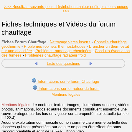
>>> Résultats suivants pour : Distribution chaleur poêle plusieurs pièces
>>>
Fiches techniques et Vidéos du forum
chauffage
Fiches Forum Chauffage :
Nettoyage vitres inserts
-
Conseils chauffage
géothermie
-
Problèmes robinets thermostatiques
-
Brancher un thermostat
sur une chaudière
-
Problèmes ramonage cheminées
-
Conduits évacuation
des fumées
-
Problèmes chauffage radiateur froid
Liste des questions
Informations sur le forum Chauffage
Informations sur le moteur du forum
Mentions légales
Mentions légales :
Le contenu, textes, images, illustrations sonores, vidéos,
photos, animations, logos et autres documents constituent ensemble une
œuvre protégée par les lois en vigueur sur la propriété intellectuelle (article
L.122-4).
Aucune exploitation commerciale ou non commerciale même partielle des
données qui sont présentées sur ce site ne pourra être effectuée sans
l'accord préalable et écrit de la SARL Bricovidéo.