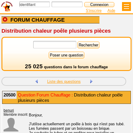
S'inscrire
Aide
FORUM CHAUFFAGE
Distribution chaleur poêle plusieurs pièces
25 025
questions dans le
forum chauffage
Liste des questions
20500
Question Forum Chauffage :
Distribution chaleur poêle
plusieurs pièces
benuri
Membre inscrit
Bonjour,
J'utilise actuellement un poêle à bois qui n'est pas tubé.
Les fumées passent par un boisseau en brique.
Je souhaite le tuber et en profiter pour installer un