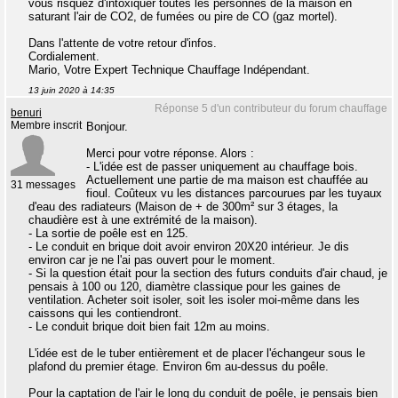
vous risquez d'intoxiquer toutes les personnes de la maison en
saturant l'air de CO2, de fumées ou pire de CO (gaz mortel).
Dans l'attente de votre retour d'infos.
Cordialement.
Mario, Votre Expert Technique Chauffage Indépendant.
13 juin 2020 à 14:35
Réponse 5 d'un contributeur du forum chauffage
benuri
Membre inscrit
Bonjour.
Merci pour votre réponse. Alors :
- L'idée est de passer uniquement au chauffage bois.
Actuellement une partie de ma maison est chauffée au
31 messages
fioul. Coûteux vu les distances parcourues par les tuyaux
d'eau des radiateurs (Maison de + de 300m² sur 3 étages, la
chaudière est à une extrémité de la maison).
- La sortie de poêle est en 125.
- Le conduit en brique doit avoir environ 20X20 intérieur. Je dis
environ car je ne l'ai pas ouvert pour le moment.
- Si la question était pour la section des futurs conduits d'air chaud, je
pensais à 100 ou 120, diamètre classique pour les gaines de
ventilation. Acheter soit isoler, soit les isoler moi-même dans les
caissons qui les contiendront.
- Le conduit brique doit bien fait 12m au moins.
L'idée est de le tuber entièrement et de placer l'échangeur sous le
plafond du premier étage. Environ 6m au-dessus du poêle.
Pour la captation de l'air le long du conduit de poêle, je pensais bien