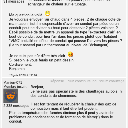
31 messages
échangeur de chaleur sur le tubage.
Ma question la voilà.
Je voudrais envoyer l'air chaud dans 4 pièces, 2 de chaque côté de
ma maison. Est-il indispensable d'avoir un conduit par pièce ou un
conduit peut se diviser au bout pour desservir 2 pièces voisines ?
Est-il possible de de mettre un appareil de type "extracteur d'air" en
bout de conduit pour tirer l'air dans les pièces plutôt que l'habituel
"VMC" installé en début de conduit qui pousse l'air vers les pièces ?
(Le tout asservi par un thermostat au niveau de l'échangeur).
Je ne suis pas sûr d'être très clair.
Si besoin je vous ferais un petit dessin.
Cordialement.
Benjamin
10 juin 2020 à 17:36
Réponse 1 d'un contributeur du forum chauffage
Martien-071
Membre inscrit
Bonjour,
Je ne suis pas spécialiste ni des chauffages au bois, ni
des conduits de cheminées.
Il est fort tentant de récupérer la chaleur des gaz de
2 338 messages
combustion mais il faut être fort prudent.
Plus la température des fumées diminue plus il peut y avoir des
problèmes de condensation et de formation de bistre(*) dans le
conduit.