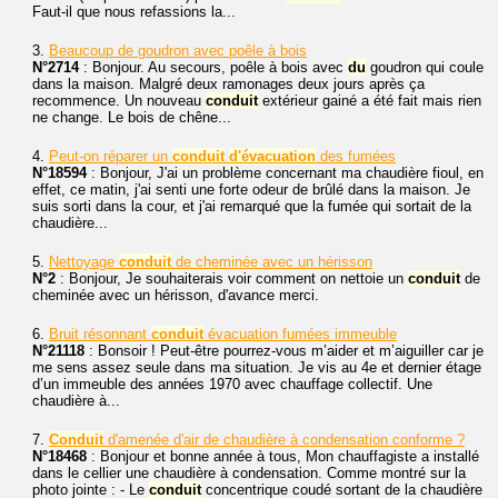
Faut-il que nous refassions la...
3.
Beaucoup de goudron avec poêle à bois
N°2714
: Bonjour. Au secours, poêle à bois avec
du
goudron qui coule
dans la maison. Malgré deux ramonages deux jours après ça
recommence. Un nouveau
conduit
extérieur gainé a été fait mais rien
ne change. Le bois de chêne...
4.
Peut-on réparer un
conduit
d'évacuation
des fumées
N°18594
: Bonjour, J'ai un problème concernant ma chaudière fioul, en
effet, ce matin, j'ai senti une forte odeur de brûlé dans la maison. Je
suis sorti dans la cour, et j'ai remarqué que la fumée qui sortait de la
chaudière...
5.
Nettoyage
conduit
de cheminée avec un hérisson
N°2
: Bonjour, Je souhaiterais voir comment on nettoie un
conduit
de
cheminée avec un hérisson, d'avance merci.
6.
Bruit résonnant
conduit
évacuation fumées immeuble
N°21118
: Bonsoir ! Peut-être pourrez-vous m’aider et m’aiguiller car je
me sens assez seule dans ma situation. Je vis au 4e et dernier étage
d’un immeuble des années 1970 avec chauffage collectif. Une
chaudière à...
7.
Conduit
d'amenée d'air de chaudière à condensation conforme ?
N°18468
: Bonjour et bonne année à tous, Mon chauffagiste a installé
dans le cellier une chaudière à condensation. Comme montré sur la
photo jointe : - Le
conduit
concentrique coudé sortant de la chaudière