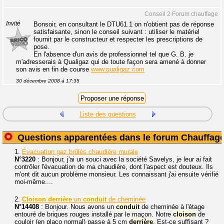
Conseil 2 Forum chauffage
Invité
Bonsoir, en consultant le DTU61.1 on n'obtient pas de réponse
satisfaisante, sinon le conseil suivant : utiliser le matériel
fournit par le constructeur et respecter les prescriptions de
pose.
En l'absence d'un avis de professionnel tel que G. B. je
m'adresserais à Qualigaz qui de toute façon sera amené à donner
son avis en fin de course
www.qualigaz.com
30 décembre 2008 à 17:35
Liste des questions
Questions apparentées dans le forum Chauffag
1.
Évacuation gaz brûlés chaudière murale
N°3220
: Bonjour, j'ai un souci avec la société Savelys, je leur ai fait
contrôler l'évacuation de ma chaudière, dont l'aspect est douteux. Ils
m'ont dit aucun problème monsieur. Les connaissant j'ai ensuite vérifié
moi-même....
2.
Cloison
derrière
un
conduit
de cheminée
N°14408
: Bonjour. Nous avons un
conduit
de cheminée à l'étage
entouré de briques rouges installé par le maçon. Notre
cloison
de
couloir (en placo normal) passe à 5 cm
derrière
. Est-ce suffisant ?