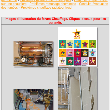
géothermie
-
Problèmes robinets thermostatiques
-
Brancher un thermostat
sur une chaudière
-
Problèmes ramonage cheminées
-
Conduits évacuation
des fumées
-
Problèmes chauffage radiateur froid
Images d'illustration du forum Chauffage. Cliquez dessus pour les
agrandir.