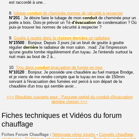
est raccordé à une...
8.
tubage
conduit
de cheminée normes de sécurité à respecter
N°201
: Je désire faire le tubage de mon
conduit
de cheminée pour un
poële a bois. Dois-je prévoir un Té
d'évacuation
de condensation ? Où
puis-je trouver les normes de sécurité à respecter ?
9.
Goutte à goutte dans la
cloison
derrière
un radiateur
N°15500
: Bonjour, Depuis 3 jours j'ai un bruit de goutte à goutte
régulier
derrière
le radiateur de mon salon. :mad: J'ai l'impression
qu'une goutte tombe régulièrement d'un tuyau. Je l'entends surtout la
nuit mais au bout de 2 à...
10.
Trou dans
conduit
évacuation de fumée en inox
N°10120
: Bonjour, Je possède une chaudière au fuel marque Brodge,
et je viens de me rendre compte que le tuyau en inox de 150mm
servant à l'évacuation des fumées est percé à son départ de la
chaudière d'un trou qui semble avoir...
>>> Résultats suivants pour : Passage partiel du conduit d'évacuation
derrière cloison >>>
Fiches techniques et Vidéos du forum
chauffage
Fiches Forum Chauffage :
Nettoyage vitres inserts
-
Conseils chauffage