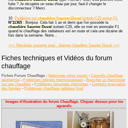
fuite ? Je récupère un seau d'eau par jour, faut-il changer le
disconnecteur ? Merci.
10.
Problème sur
chaudière
Saunier
Duval
isotwin C25 erreur F1
N°11365
: Bonjour. Cela fait 1 an et demi que l'on possède la
chaudière
Saunier
Duval
isotwin C25, elle se met en anomalie F1
quand le chauffage des radiateurs est en route et cela une dizaine de
fois dans la semaine. Notre...
>>> Résultats suivants pour : Alarme chaudière Saunier Duval >>>
Fiches techniques et Vidéos du forum
chauffage
Fiches Forum Chauffage :
Nettoyage vitres inserts
-
Conseils chauffage
géothermie
-
Problèmes robinets thermostatiques
-
Brancher un thermostat
sur une chaudière
-
Problèmes ramonage cheminées
-
Conduits évacuation
des fumées
-
Problèmes chauffage radiateur froid
Images d'illustration du forum Chauffage. Cliquez dessus pour les
agrandir.