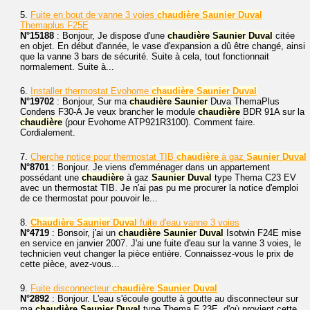
5.
Fuite en bout de vanne 3 voies
chaudière
Saunier
Duval
Themaplus F25E
N°15188
: Bonjour, Je dispose d'une
chaudière
Saunier
Duval
citée
en objet. En début d'année, le vase d'expansion a dû être changé, ainsi
que la vanne 3 bars de sécurité. Suite à cela, tout fonctionnait
normalement. Suite à...
6.
Installer thermostat Evohome
chaudière
Saunier
Duval
N°19702
: Bonjour, Sur ma
chaudière
Saunier
Duva ThemaPlus
Condens F30-A Je veux brancher le module
chaudière
BDR 91A sur la
chaudière
(pour Evohome ATP921R3100). Comment faire.
Cordialement.
7.
Cherche notice pour thermostat TIB
chaudière
à gaz
Saunier
Duval
N°8701
: Bonjour. Je viens d'emménager dans un appartement
possédant une
chaudière
à gaz
Saunier
Duval
type Thema C23 EV
avec un thermostat TIB. Je n'ai pas pu me procurer la notice d'emploi
de ce thermostat pour pouvoir le...
8.
Chaudière
Saunier
Duval
fuite d'eau vanne 3 voies
N°4719
: Bonsoir, j'ai un
chaudière
Saunier
Duval
Isotwin F24E mise
en service en janvier 2007. J'ai une fuite d'eau sur la vanne 3 voies, le
technicien veut changer la pièce entière. Connaissez-vous le prix de
cette pièce, avez-vous...
9.
Fuite disconnecteur
chaudière
Saunier
Duval
N°2892
: Bonjour. L'eau s'écoule goutte à goutte au disconnecteur sur
ma
chaudière
Saunier
Duval
type Thema F 23E, d'où provient cette