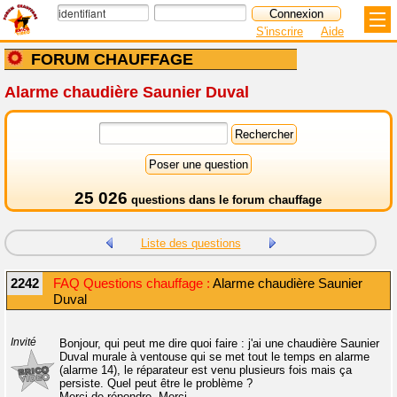
S'inscrire
Aide
FORUM CHAUFFAGE
Alarme chaudière Saunier Duval
25 026
questions dans le
forum chauffage
Liste des questions
2242
FAQ Questions chauffage :
Alarme chaudière Saunier
Duval
Invité
Bonjour, qui peut me dire quoi faire : j'ai une chaudière Saunier
Duval murale à ventouse qui se met tout le temps en alarme
(alarme 14), le réparateur est venu plusieurs fois mais ça
persiste. Quel peut être le problème ?
Merci de répondre. Merci.