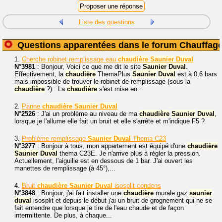
Liste des questions
Questions apparentées dans le forum Chauffag
1.
Cherche robinet remplissage eau
chaudière
Saunier
Duval
N°3981
: Bonjour, Voici ce que me dit le site
Saunier
Duval
.
Effectivement, la
chaudière
ThemaPlus
Saunier
Duval
est à 0,6 bars
mais impossible de trouver le robinet de remplissage (sous la
chaudière
?) : La
chaudière
s'est mise en...
2.
Panne
chaudière
Saunier
Duval
N°2526
: J'ai un problème au niveau de ma
chaudière
Saunier
Duval
,
lorsque je l'allume elle fait un bruit et elle s'arrête et m'indique F5 ?
3.
Problème remplissage
Saunier
Duval
Thema C23
N°3277
: Bonjour à tous, mon appartement est équipé d'une
chaudière
Saunier
Duval
thema C23E. Je n'arrive plus à régler la pression.
Actuellement, l'aiguille est en dessous de 1 bar. J'ai ouvert les
manettes de remplissage (à 45°),...
4.
Bruit
chaudière
Saunier
Duval
isosplit condens
N°3848
: Bonjour, j'ai fait installer une
chaudière
murale gaz
saunier
duval
isosplit et depuis le début j'ai un bruit de grognement qui ne se
fait entendre que lorsque je tire de l'eau chaude et de façon
intermittente. De plus, à chaque...