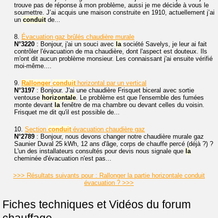
trouve pas de réponse à mon problème, aussi je me décide à vous le
soumettre. J’ai acquis une maison construite en 1910, actuellement j’ai
un
conduit
de...
8.
Évacuation gaz brûlés chaudière murale
N°3220
: Bonjour, j'ai un souci avec
la
société Savelys, je leur ai fait
contrôler l'évacuation de ma chaudière, dont l'aspect est douteux. Ils
m'ont dit aucun problème monsieur. Les connaissant j'ai ensuite vérifié
moi-même....
9.
Rallonger
conduit
horizontal par un vertical
N°3197
: Bonjour. J'ai une chaudière Frisquet biceral avec sortie
ventouse
horizontale
. Le problème est que l'ensemble des fumées
monte devant
la
fenêtre de ma chambre ou devant celles du voisin.
Frisquet me dit qu'il est possible de...
10.
Section
conduit
évacuation chaudière gaz
N°2789
: Bonjour, nous devons changer notre chaudière murale gaz
Saunier Duval 25 kWh, 12 ans d'âge, corps de chauffe percé (déjà ?) ?
L'un des installateurs consultés pour devis nous signale que
la
cheminée d'évacuation n'est pas...
>>> Résultats suivants pour : Rallonger la partie horizontale conduit
évacuation ? >>>
Fiches techniques et Vidéos du forum