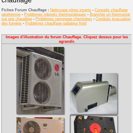
chauffage
Fiches Forum Chauffage :
Nettoyage vitres inserts
-
Conseils chauffage
géothermie
-
Problèmes robinets thermostatiques
-
Brancher un thermostat
sur une chaudière
-
Problèmes ramonage cheminées
-
Conduits évacuation
des fumées
-
Problèmes chauffage radiateur froid
Images d'illustration du forum Chauffage. Cliquez dessus pour les
agrandir.