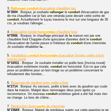
3.
Rallonger
conduit
évacuation chaudière gaz
N°3004
: Bonjour, je souhaite
rallonger
le
conduit
d'évacuation de gaz
de ma chaudière car je fais une véranda juste devant cette sortie de
conduit
. Actuellement le tuyau traverse le mur sur une longueur de 30
cm, je voudrais l'allonger...
4.
Evacuation fumée
horizontale
chaudière fioul
N°5906
: Bonjour, le chauffage principal de
la
maison est par une
chaudière fioul Chappée d'une quinzaine d'années dont le
conduit
d'évacuation de fumée passe à l'intérieur du
conduit
d'une cheminée.
Je souhaite réhabiliter
la
...
5.
Installation
conduit
horizontale
évacuation fumées poêle à bois
Invicta mural
N°16911
: Bonjour. Je souhaite installer un poêle bois (Invicta mural)
évacuation extérieure murale,
conduit
en horizontal. Est-ce que cela
pose un problème pour un bon tirage ou un problème concernant le
refoulement des fumées...
6.
Beaucoup de goudron avec poêle à bois
N°2714
: Bonjour. Au secours, poêle à bois avec du goudron qui coule
dans
la
maison. Malgré deux ramonages deux jours après ça
recommence. Un nouveau
conduit
extérieur gainé a été fait mais rien
ne change. Le bois de chêne...
7.
Destruction d'une
partie
de cheminée
N°15669
: Bonjour, Malgré de nombreux sujets sur cette question je ne