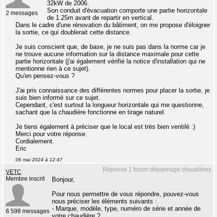
32kW de 2006.
Son conduit d'évacuation comporte une partie horizontale
2 messages
de 1.25m avant de repartir en vertical.
Dans le cadre d'une rénovation du bâtiment, on me propose d'éloigner
la sortie, ce qui doublerait cette distance.
Je suis conscient que, de base, je ne suis pas dans la norme car je
ne trouve aucune information sur la distance maximale pour cette
partie horizontale (j'ai également vérifié la notice d'installation qui ne
mentionne rien à ce sujet).
Qu'en pensez-vous ?
J'ai pris connaissance des différentes normes pour placer la sortie, je
suis bien informé sur ce sujet.
Cependant, c'est surtout la longueur horizontale qui me questionne,
sachant que la chaudière fonctionne en tirage naturel.
Je tiens également à préciser que le local est très bien ventilé :)
Merci pour votre réponse.
Cordialement.
Eric
06 mai 2024 à 12:47
Réponse 1 forum dépannage chaudières
VETC
Membre inscrit
Bonjour,
Pour nous permettre de vous répondre, pouvez-vous
nous préciser les éléments suivants :
- Marque, modèle, type, numéro de série et année de
6 598 messages
votre chaudière ?