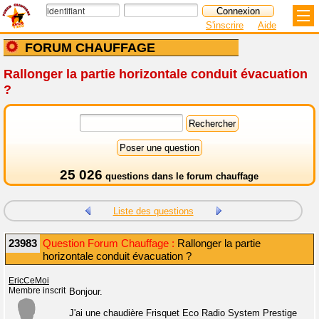
S'inscrire
Aide
FORUM CHAUFFAGE
Rallonger la partie horizontale conduit évacuation
?
25 026
questions dans le
forum chauffage
Liste des questions
23983
Question Forum Chauffage :
Rallonger la partie
horizontale conduit évacuation ?
EricCeMoi
Membre inscrit
Bonjour.
J'ai une chaudière Frisquet Eco Radio System Prestige