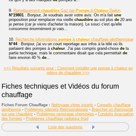
9.
Remplacement
chaudière
Gaz par
Pompe
à
Chaleur
Daikin
N°19801
: Bonjour, Je voudrais avoir votre avis. On m'a fait
une
proposition pour remplacer ma vieille
chaudière
au sol plus
de
20 ans
je pense (car je viens d'acheter la maison). Le souci c'est qu'elle
consomme énormément je vais...
10.
Recherche informations
pompe
à
chaleur
chauffage géothermique
N°44
: Bonjour, j'ai vu un court reportage aux infos à la télé où ils
parlaient des pompes à
chaleur
. J'ai pas compris grand-chose
de
la
partie technique, mais le commentaire disait que cela permettait
de
faire environ 40 %
de
...
>>> Résultats suivants pour : Comment installer une pompe à chaleur en
relève de chaudière >>>
Fiches techniques et Vidéos du forum
chauffage
Fiches Forum Chauffage :
Nettoyage vitres inserts
-
Conseils chauffage
géothermie
-
Problèmes robinets thermostatiques
-
Brancher un thermostat
sur une chaudière
-
Problèmes ramonage cheminées
-
Conduits évacuation
des fumées
-
Problèmes chauffage radiateur froid
Liste des questions