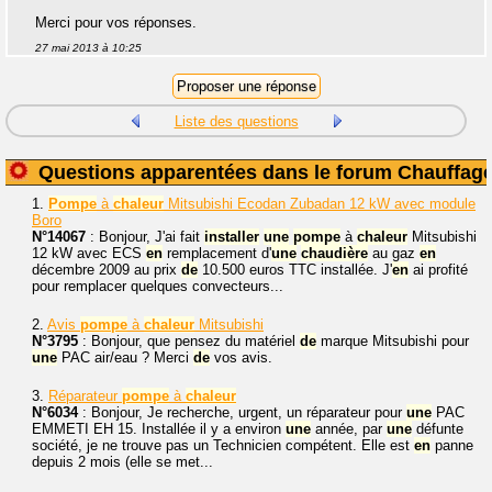
Merci pour vos réponses.
27 mai 2013 à 10:25
Liste des questions
Questions apparentées dans le forum Chauffag
1.
Pompe
à
chaleur
Mitsubishi Ecodan Zubadan 12 kW avec module
Boro
N°14067
: Bonjour, J'ai fait
installer
une
pompe
à
chaleur
Mitsubishi
12 kW avec ECS
en
remplacement d'
une
chaudière
au gaz
en
décembre 2009 au prix
de
10.500 euros TTC installée. J'
en
ai profité
pour remplacer quelques convecteurs...
2.
Avis
pompe
à
chaleur
Mitsubishi
N°3795
: Bonjour, que pensez du matériel
de
marque Mitsubishi pour
une
PAC air/eau ? Merci
de
vos avis.
3.
Réparateur
pompe
à
chaleur
N°6034
: Bonjour, Je recherche, urgent, un réparateur pour
une
PAC
EMMETI EH 15. Installée il y a environ
une
année, par
une
défunte
société, je ne trouve pas un Technicien compétent. Elle est
en
panne
depuis 2 mois (elle se met...