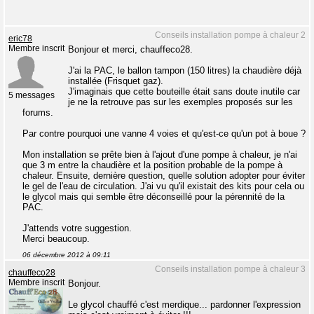
Conseils installation pompe à chaleur 2
eric78
Membre inscrit
Bonjour et merci, chauffeco28.
J'ai la PAC, le ballon tampon (150 litres) la chaudière déjà
installée (Frisquet gaz).
J'imaginais que cette bouteille était sans doute inutile car
5 messages
je ne la retrouve pas sur les exemples proposés sur les
forums.
Par contre pourquoi une vanne 4 voies et qu'est-ce qu'un pot à boue ?
Mon installation se prête bien à l'ajout d'une pompe à chaleur, je n'ai
que 3 m entre la chaudière et la position probable de la pompe à
chaleur. Ensuite, dernière question, quelle solution adopter pour éviter
le gel de l'eau de circulation. J'ai vu qu'il existait des kits pour cela ou
le glycol mais qui semble être déconseillé pour la pérennité de la
PAC.
J'attends votre suggestion.
Merci beaucoup.
06 décembre 2012 à 09:11
Conseils installation pompe à chaleur 3
chauffeco28
Membre inscrit
Bonjour.
Le glycol chauffé c'est merdique... pardonner l'expression