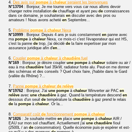
4.
Des avis sur
pompe
à
chaleur
seraient les bienvenues
N°13704
: Bonjour, Je me tourne vers vous car nous allons devoir
changer notre installation
de
chauffage et ayant peu
de
connaissances
dans ce domaine, je souhaiterais
en
discuter avec des pros ou
amateurs ! Nous avons acheté
en
Septembre...
5.
Problème
pompe
à
chaleur
Nexa
N°10999
: Bonjour. Depuis 4 ans je suis constamment
en
panne avec
ma
pompe
à
chaleur
Nexa, ce mois-ci c'est l'évaporateur qui est HS,
c'est la panne
de
trop, j'ai décidé
de
la faire expertiser par mon
assurance juridique afin d'
en
...
6.
Coupler
pompe
à
chaleur
à
chaudière
fuel
N°169
: Bonjour, je désire coupler
une
pompe
à
chaleur
solaire ou air /
eau à ma
chaudière
fuel 35kW, radiateur fonte alu. Peut-on me donner
des schémas et des conseils ? Quel choix faire, j'habite dans le Gard
(vallée du Rhône) ?...
7.
Panne
pompe
à
chaleur
de
relève
N°19762
: Bonjour, J'ai
une
pompe
à
chaleur
Winverter air PAC
en
relève
avec
une
chaudière
à gaz. Quand la température descend
en
dessous d'un seuil
de
température la
chaudière
à gaz prend le relais
de
la
pompe
à
chaleur
. Or la...
8.
Comparatif coût
de
fonctionnement
pompe
à
chaleur
N°1826
: Je souhaite mettre
en
place
une
pompe
à
chaleur
AIR /
EAU sur mon sol chauffant. Actuellement j'ai
une
chaudière
fioul
(2500L / an
de
consommation). Quelle économie puis-je espérer et est-
ce qu'il y a des marques
de
pompes à...