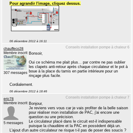
Pour agrandir l'image, cliquez dessus.
06 décembre 2012 à 16:11
Conseils installation pompe à chaleur 6
chauffeco28
Membre inscrit
Bonsoir,
Oui ce schéma me plait plus... par contre ne pas oublier
les clapets anti-retour après chaque circulateur et le pot à
boue à la place du tamis en partie intérieure pour un
307 messages
rinçage plus facile.
Cordialement.
06 décembre 2012 à 18:46
Conseils installation pompe à chaleur 7
eric78
Membre inscrit
Bonjour,
Je reviens vers vous car je vais profiter de la belle saison
pour réaliser mon installation de PAC, j'ai encore une
question ou une précision.
Le circulateur placé dans le circuit est-il indispensable
5 messages
puisque la chaudière et la PAC en possèdent déjà un.
L'ajout d'un autre circulateur ne risque t-il pas de poser des soucis ?