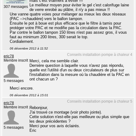
mais c'est vraiment à éviter !!!
Le meilleur moyen pour éviter le gel c'est calorifuge laine
307 messages
de verre enrobé au plâtre, il n'y a pas mieux !!
Une vanne quatre voies pour mélanger au mieux les deux réseaux
(PAC -->chaudière) vers le ballon tampon.
Ensuite le pot à boue est plus efficace que le filtre à tamis pour
protéger votre PAC et ne modifie pas la circulation dans la PAC.
Par contre le ballon tampon 150 litres n'est pas assez gros, il vous
faut au minimum 200 litres, 300 serait le top.
Cordialement.
06 décembre 2012 à 11:52
Conseils installation pompe à chaleur 4
eric78
Membre inscrit
Merci, cela me semble clair.
Dernière question à laquelle vous n'avez pas répondu,
quelle est l'utilité d'un ou deux circulateurs de plus sur
l'installation dans la mesure où la chaudière et la PAC en
ont chacun un ?
5 messages
Merci encore.
06 décembre 2012 à 15:01
Conseils installation pompe à chaleur 5
eric78
Membre inscrit
Rebonjour,
J'ai trouvé ce montage (voir photo jointe).
Cette solution n'est-elle pas meilleure ou plus simple que
les deux précédentes ?
Merci pour vos avis éclairés.
5 messages
Eric