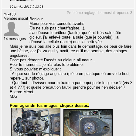
16 janvier 2016 à 12:28
Problème réglage thermostat réponse 3
mike33
Membre inscrit
Bonjour.
Merci pour vos conseils avertis.
(Je ne suis pas chauffagiste...).
J'ai déposé le brûleur (facile), qui était très sale côté
gicleur, j'ai enlevé toute la suie (que je pouvais), j'ai
14 messages
déposé la cellule (facile) que j'ai nettoyée.
Mais je ne suis pas allé plus loin dans le démontage, de peur de faire
une bêtise, car j'ai vu qu’il y avait, ce qu'il me semble, des calages
angulaires.
Donc pas démonté l’accès au gicleur, allumeur...
Pour le moment... je n'ai plus le problème.
Si vous pouviez m'expliquer :
- A quoi sert le réglage angulaire (pièce en plastique où arrive le fioul,
repère 1 sur photo).
- Que faut-il dévisser pour extraire la partie qui porte le gicleur ? (vis 3
et 4 ???) et quelle précaution faut-il prendre pour ne rien décaler ?
Encore Merci.
M.G
Pour agrandir les images, cliquez dessus.