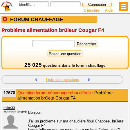
S'inscrire
Aide
FORUM CHAUFFAGE
Problème alimentation brûleur Cougar F4
25 025
questions dans le
forum chauffage
Liste des questions
17670
Question forum dépannage chaudières :
Problème
alimentation brûleur Cougar F4
mike33
Membre inscrit
Bonjour.
J'ai un problème sur ma chaudière fioul Chappée, brûleur
Cougar F4.
Lorsqu'elle se met en route, il y a un bruit ("clac, clac")