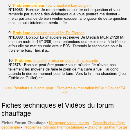
8.
Problème
brûleur
fioul chaudière Lamborghini
N°19083
: Bonjour, Je me permets de poster cette question et vous
remercie par avance des éclairages que vous pourrez me donner -
merci par avance de bien vouloir excuser la longueur de cette question
mais je suis totalement perdu... Je...
9.
Problème
explosion chaudière De Dietrich
N°10880
: Bonjour La chaudière est neuve De Dietrich MCR 24/28 MI
mise en route le 16/10/09, nous entendons des explosions à l'intérieur
et/ou elle se met en code erreur E05. J'attends le technicien pour la
troisième fois. Hier, il a...
10.
Problème
chaudière mise en sécurité incessante
N°2373
: Bonjour, peut-être pourrez-vous m'aider. Je n'avais pas
tellement les moyens de faire le plein de ma cuve à fuel, j'ai donc
attendu le dernier moment pour le faire. Vers la fin, ma chaudière (fioul
Cythia de Guillot) se...
>>> Résultats suivants pour : Problème alimentation brûleur Cougar F4
>>>
Fiches techniques et Vidéos du forum
chauffage
Fiches Forum Chauffage :
Nettoyage vitres inserts
-
Conseils chauffage
géothermie
-
Problèmes robinets thermostatiques
-
Brancher un thermostat