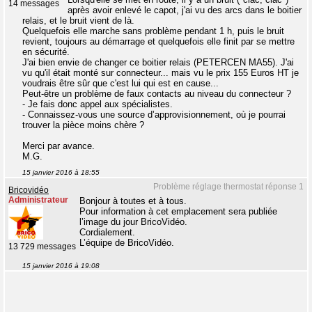
14 messages
après avoir enlevé le capot, j'ai vu des arcs dans le boitier
relais, et le bruit vient de là.
Quelquefois elle marche sans problème pendant 1 h, puis le bruit
revient, toujours au démarrage et quelquefois elle finit par se mettre
en sécurité.
J'ai bien envie de changer ce boitier relais (PETERCEN MA55). J'ai
vu qu'il était monté sur connecteur... mais vu le prix 155 Euros HT je
voudrais être sûr que c'est lui qui est en cause...
Peut-être un problème de faux contacts au niveau du connecteur ?
- Je fais donc appel aux spécialistes.
- Connaissez-vous une source d’approvisionnement, où je pourrai
trouver la pièce moins chère ?
Merci par avance.
M.G.
15 janvier 2016 à 18:55
Problème réglage thermostat réponse 1
Bricovidéo
Administrateur
Bonjour à toutes et à tous.
Pour information à cet emplacement sera publiée
l’image du jour BricoVidéo.
Cordialement.
L’équipe de BricoVidéo.
13 729 messages
15 janvier 2016 à 19:08