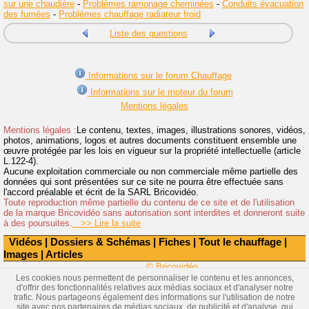
sur une chaudière
-
Problèmes ramonage cheminées
-
Conduits évacuation
des fumées
-
Problèmes chauffage radiateur froid
Liste des questions
Informations sur le forum Chauffage
Informations sur le moteur du forum
Mentions légales
Mentions légales :
Le contenu, textes, images, illustrations sonores, vidéos,
photos, animations, logos et autres documents constituent ensemble une
œuvre protégée par les lois en vigueur sur la propriété intellectuelle (article
L.122-4).
Aucune exploitation commerciale ou non commerciale même partielle des
données qui sont présentées sur ce site ne pourra être effectuée sans
l'accord préalable et écrit de la SARL Bricovidéo.
Toute reproduction même partielle du contenu de ce site et de l'utilisation
de la marque Bricovidéo sans autorisation sont interdites et donneront suite
à des poursuites.
>> Lire la suite
Vidéos
|
Dossiers & Schémas
|
Fiches
|
Tout le chauffage
|
Images
|
Articles
© Bricovidéo
Les cookies nous permettent de personnaliser le contenu et les annonces,
d'offrir des fonctionnalités relatives aux médias sociaux et d'analyser notre
trafic. Nous partageons également des informations sur l'utilisation de notre
site avec nos partenaires de médias sociaux, de publicité et d'analyse, qui