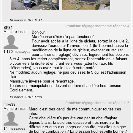
18 janvier 2016 à 11:41
Problème réglage thermostat réponse 4
BP84
Membre inscrit
Bonjour.
Ma réponse d'hier n'a pas fonctionné.
Pour avoir accès à la ligne de gicleur, sortez la cellule 2,
dévissez l'écrou sur l'arrivée fioul 1 (le 1 permet aussi la
modification de la ligne de gicleur, avancer ou reculer
1 170 messages
pour affiner un réglage) dévissez légèrement les boulons
3 et 4, sans les retirer complètement, sortez l'ensemble en le faisant
pivoter vers la droite et en tirant vers vous (attention aux fils
d'électrodes), vous avez tout le bloc à votre portée.
Ne modifiez aucun réglage, ne pas dévissez le 5 qui est l'admission
d'air.
Manœuvre inverse pour le remontage.
Toutes ces manipulations doivent se faire chaudière hors tension.
Cordialement.
19 janvier 2016 à 17:01
Problème réglage thermostat réponse 5
mike33
Membre inscrit
Merci c'est très gentil de me communiquer toutes ces
infos.
Cette chaudière n'a pas été vue par un chauffagiste
depuis 3 ans, la suie très épaisse et très noire sur le
diffuseur et autour du corps de chauffe, est-elle un signe
14 messages
de bonne combustion ? La pression fioul est-elle bonne ?