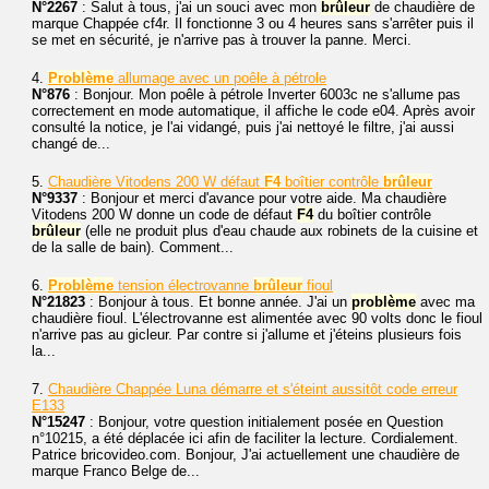
N°2267
: Salut à tous, j'ai un souci avec mon
brûleur
de chaudière de
marque Chappée cf4r. Il fonctionne 3 ou 4 heures sans s'arrêter puis il
se met en sécurité, je n'arrive pas à trouver la panne. Merci.
4.
Problème
allumage avec un poêle à pétrole
N°876
: Bonjour. Mon poêle à pétrole Inverter 6003c ne s'allume pas
correctement en mode automatique, il affiche le code e04. Après avoir
consulté la notice, je l'ai vidangé, puis j'ai nettoyé le filtre, j'ai aussi
changé de...
5.
Chaudière Vitodens 200 W défaut
F4
boîtier contrôle
brûleur
N°9337
: Bonjour et merci d'avance pour votre aide. Ma chaudière
Vitodens 200 W donne un code de défaut
F4
du boîtier contrôle
brûleur
(elle ne produit plus d'eau chaude aux robinets de la cuisine et
de la salle de bain). Comment...
6.
Problème
tension électrovanne
brûleur
fioul
N°21823
: Bonjour à tous. Et bonne année. J'ai un
problème
avec ma
chaudière fioul. L'électrovanne est alimentée avec 90 volts donc le fioul
n'arrive pas au gicleur. Par contre si j'allume et j'éteins plusieurs fois
la...
7.
Chaudière Chappée Luna démarre et s'éteint aussitôt code erreur
E133
N°15247
: Bonjour, votre question initialement posée en Question
n°10215, a été déplacée ici afin de faciliter la lecture. Cordialement.
Patrice bricovideo.com. Bonjour, J'ai actuellement une chaudière de
marque Franco Belge de...