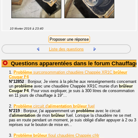
10 février 2016 à 23:40
Liste des questions
Questions apparentées dans le forum Chauffag
1.
Problème
surconsommation chaudière Chappée XR1C
brûleur
Cougar
F4
N°12852
: Bonjour, Je viens à la pêche aux renseignements concernant
un
problème
avec une chaudière Chappée XR1C munie d'un
brûleur
Cougar
F4
. Pour vous expliquer, je suis à 300 litres de consommation
en 11 jours de chauffage à 19°...
2.
Problème
circuit d'
alimentation
brûleur
fuel
N°219
: Bonjour, j'ai apparemment un
problème
avec le circuit
d'
alimentation
de mon
brûleur
fuel. Lorsque la chaudière ne se met
pas en route pendant un moment, je suis obligé d'aller appuyer à 2 ou 3
reprises sur le bouton de mise en...
3.
Problème
brûleur
fioul chaudière Chappée cf4r