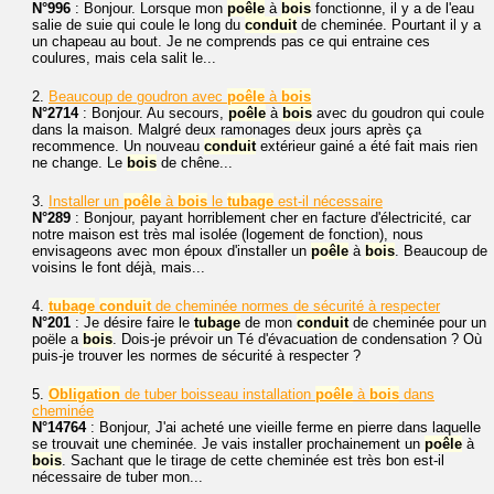
N°996
: Bonjour. Lorsque mon
poêle
à
bois
fonctionne, il y a de l'eau
salie de suie qui coule le long du
conduit
de cheminée. Pourtant il y a
un chapeau au bout. Je ne comprends pas ce qui entraine ces
coulures, mais cela salit le...
2.
Beaucoup de goudron avec
poêle
à
bois
N°2714
: Bonjour. Au secours,
poêle
à
bois
avec du goudron qui coule
dans la maison. Malgré deux ramonages deux jours après ça
recommence. Un nouveau
conduit
extérieur gainé a été fait mais rien
ne change. Le
bois
de chêne...
3.
Installer un
poêle
à
bois
le
tubage
est-il nécessaire
N°289
: Bonjour, payant horriblement cher en facture d'électricité, car
notre maison est très mal isolée (logement de fonction), nous
envisageons avec mon époux d'installer un
poêle
à
bois
. Beaucoup de
voisins le font déjà, mais...
4.
tubage
conduit
de cheminée normes de sécurité à respecter
N°201
: Je désire faire le
tubage
de mon
conduit
de cheminée pour un
poële a
bois
. Dois-je prévoir un Té d'évacuation de condensation ? Où
puis-je trouver les normes de sécurité à respecter ?
5.
Obligation
de tuber boisseau installation
poêle
à
bois
dans
cheminée
N°14764
: Bonjour, J'ai acheté une vieille ferme en pierre dans laquelle
se trouvait une cheminée. Je vais installer prochainement un
poêle
à
bois
. Sachant que le tirage de cette cheminée est très bon est-il
nécessaire de tuber mon...