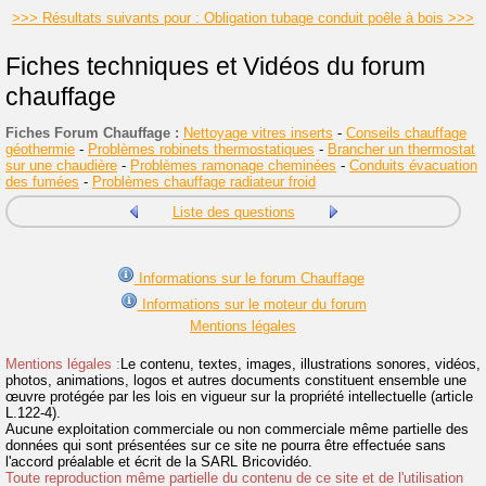
>>> Résultats suivants pour : Obligation tubage conduit poêle à bois >>>
Fiches techniques et Vidéos du forum
chauffage
Fiches Forum Chauffage :
Nettoyage vitres inserts
-
Conseils chauffage
géothermie
-
Problèmes robinets thermostatiques
-
Brancher un thermostat
sur une chaudière
-
Problèmes ramonage cheminées
-
Conduits évacuation
des fumées
-
Problèmes chauffage radiateur froid
Liste des questions
Informations sur le forum Chauffage
Informations sur le moteur du forum
Mentions légales
Mentions légales :
Le contenu, textes, images, illustrations sonores, vidéos,
photos, animations, logos et autres documents constituent ensemble une
œuvre protégée par les lois en vigueur sur la propriété intellectuelle (article
L.122-4).
Aucune exploitation commerciale ou non commerciale même partielle des
données qui sont présentées sur ce site ne pourra être effectuée sans
l'accord préalable et écrit de la SARL Bricovidéo.
Toute reproduction même partielle du contenu de ce site et de l'utilisation