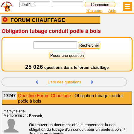
S'inscrire
Aide
FORUM CHAUFFAGE
Obligation tubage conduit poêle à bois
25 026
questions dans le
forum chauffage
Liste des questions
17247
Question Forum Chauffage :
Obligation tubage conduit
poêle à bois
mamyhelene
Membre inscrit
Bonsoir,
Où trouver un document officiel concernant la non
obligation du tubage d'un conduit pour un poêle à bois ?
Je vous en remercie.