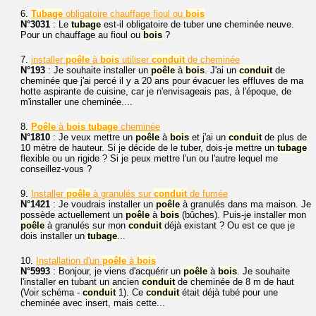
6.
Tubage
obligatoire chauffage fioul ou
bois
N°3031
: Le
tubage
est-il obligatoire de tuber une cheminée neuve.
Pour un chauffage au fioul ou
bois
?
7.
installer
poêle
à
bois
utiliser
conduit
de cheminée
N°193
: Je souhaite installer un
poêle
à
bois
. J'ai un
conduit
de
cheminée que j'ai percé il y a 20 ans pour évacuer les effluves de ma
hotte aspirante de cuisine, car je n'envisageais pas, à l'époque, de
m'installer une cheminée....
8.
Poêle
à
bois
tubage
cheminée
N°1810
: Je veux mettre un
poêle
à
bois
et j'ai un
conduit
de plus de
10 mètre de hauteur. Si je décide de le tuber, dois-je mettre un
tubage
flexible ou un rigide ? Si je peux mettre l'un ou l'autre lequel me
conseillez-vous ?
9.
Installer
poêle
à granulés sur
conduit
de fumée
N°1421
: Je voudrais installer un
poêle
à granulés dans ma maison. Je
possède actuellement un
poêle
à
bois
(bûches). Puis-je installer mon
poêle
à granulés sur mon
conduit
déjà existant ? Ou est ce que je
dois installer un
tubage
...
10.
Installation d'un
poêle
à
bois
N°5993
: Bonjour, je viens d'acquérir un
poêle
à
bois
. Je souhaite
l'installer en tubant un ancien
conduit
de cheminée de 8 m de haut
(Voir schéma -
conduit
1). Ce
conduit
était déjà tubé pour une
cheminée avec insert, mais cette...