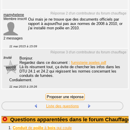
Réponse 2 d'un contributeur du forum chauffage
mamyhelene
Membre inscrit
Oui mais je ne trouve que des documents officiels par
rapport à aujourd'hui pas aux normes de 2008 à 2010, or
j'ai installé mon poêle en 2010.
2 messages
11 mai 2015 à 15:09
Réponse 3 d'un contributeur du forum chauffage
Invité
Bonjour.
Regardez dans ce document :
fumisterie poeles.pdf
Là ils résument tout, ça évite de chercher les infos dans les
DTU 24.1 et 24.2 qui régissent les normes concernant les
conduits de fumées.
Cordialement.
11 mai 2015 à 19:26
Liste des questions
Questions apparentées dans le forum Chauffag
1.
Conduit
de
poêle
à
bois
qui coule